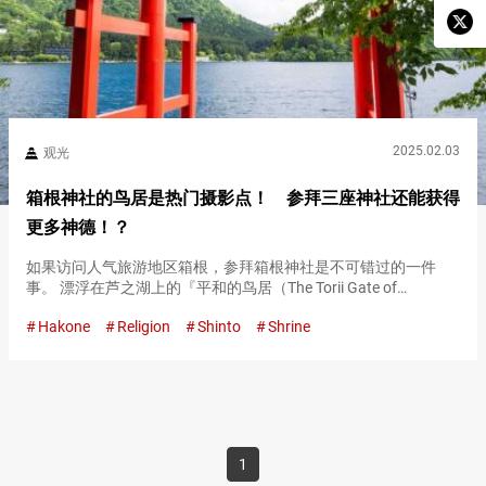
2025.02.03
观光
箱根神社的鸟居是热门摄影点！ 参拜三座神社还能获得
更多神德！？
如果访问人气旅游地区箱根，参拜箱根神社是不可错过的一件
事。 漂浮在芦之湖上的『平和的鸟居（The Torii Gate of
Peace）』，作为热门的摄影点而闻名，常有长队等待拍摄。
Hakone
Religion
Shinto
Shrine
『平和的鸟居（The Torii Gate of Pe…
1