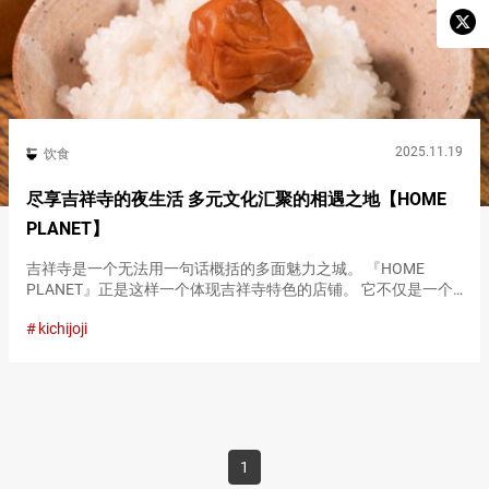
2025.11.19
饮食
尽享吉祥寺的夜生活 多元文化汇聚的相遇之地【HOME
PLANET】
吉祥寺是一个无法用一句话概括的多面魅力之城。 『HOME
PLANET』正是这样一个体现吉祥寺特色的店铺。 它不仅是一个
可以享受包括墨西哥蒸馏酒梅斯卡尔在内的多种酒类的酒吧，还
kichijoji
在特定日子举办DJ活动，或由客座厨师提供特制料理，充满了多
样的魅…
1