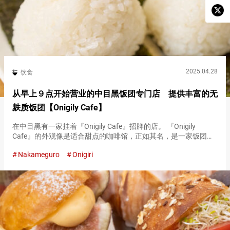
2025.04.28
饮食
从早上９点开始营业的中目黑饭团专门店 提供丰富的无
麸质饭团【Onigily Cafe】
在中目黑有一家挂着『Onigily Cafe』招牌的店。 『Onigily
Cafe』的外观像是适合甜点的咖啡馆，正如其名，是一家饭团专
门店。 讲究食材的饭团和小菜也支持无麸质。 （左）『明太奶油
Nakameguro
Onigiri
（Seasoned Cod & C…