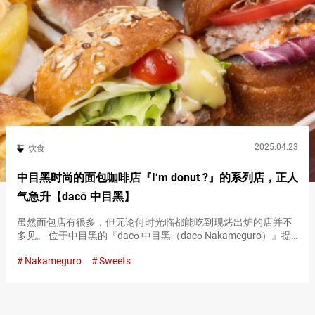
2025.04.23
饮食
中目黑时尚的面包咖啡店『I‘m donut ?』的系列店，正人
气急升【dacō 中目黑】
虽然面包店有很多，但无论何时光临都能吃到现烤出炉的店并不
多见。 位于中目黑的『dacō 中目黑（dacō Nakameguro）』提
供约４０种面包，由于在提供前会进行重新烘烤或最后的加工，
Nakameguro
Sweets
因此总是新鲜出炉。 不仅可以外带，还可以在露台座…