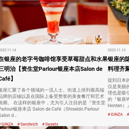
2025.11.14
2025.11.13
在银座的老字号咖啡馆享受草莓甜点和水果
银座的
三明治【资生堂Parlour银座本店Salon de
料理齐聚
Café】
提到日本
仅是美丽
银座汇聚了各个领域的一流人士。街道上排列着高端
理也是吸
品牌的店铺以及在国际上备受赞誉的美食餐厅和艺术
的『银座Was
画廊。 在这样的银座中，尤为引人注目的是『资生堂
Honten
Parlour银座本店 Salon de Café（Shiseido Parlour
GINZA
Salon d…
GINZA
Sandwich
Sweets