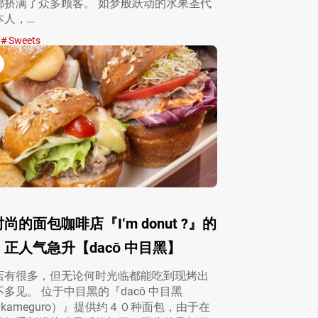
都挤满了众多顾客。 如梦般跃动的水果圣代
本人，…
Sweets
尚的面包咖啡店『I‘m donut ?』的
正人气急升【dacō 中目黑】
店有很多，但无论何时光临都能吃到现烤出
多见。 位于中目黑的『dacō 中目黑
 Nakameguro）』提供约４０种面包，由于在