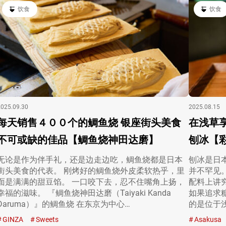
饮食
饮食
2025.09.30
2025.08.15
每天销售４００个的鲷鱼烧 银座街头美食
在浅草
不可或缺的佳品【鲷鱼烧神田达磨】
刨冰【
无论是作为伴手礼，还是边走边吃，鲷鱼烧都是日本
刨冰是日
街头美食的代表。 刚烤好的鲷鱼烧外皮柔软热乎，里
并不罕见
面是满满的甜豆馅。 一口咬下去，忍不住嘴角上扬，
配料上讲
幸福的滋味。 『鲷鱼烧神田达磨（Taiyaki Kanda
如果追求
Daruma）』的鲷鱼烧 在东京为中心…
的是位于浅
GINZA
Sweets
Asakusa