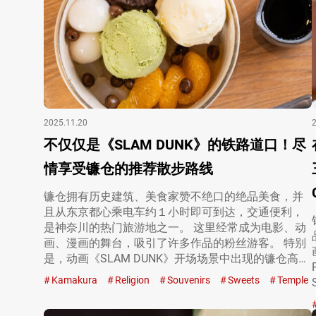
2025.11.20
不仅仅是《SLAM DUNK》的铁路道口！尽
情享受镰仓的推荐散步路线
镰仓拥有历史建筑、美食家赞不绝口的绝品美食，并
且从东京都心乘电车约１小时即可到达，交通便利，
是神奈川的热门旅游地之一。 这里经常成为电影、动
画、漫画的舞台，吸引了许多作品的粉丝游客。 特别
是，动画《SLAM DUNK》开场场景中出现的镰仓高…
Kamakura
Religion
Souvenirs
Sweets
Temple