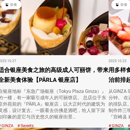
饮食
饮食
2025.10.27
2025.10.23
适合银座美食之旅的高级成人可丽饼，带来
用多样食
全新美食体验【PÄRLA 银座店】
治前排起长
在银座地标『东急广场银座（Tokyu Plaza Ginza）』
从GINZ
的一楼，有一家吸引成年人的可丽饼店。 总店位于东
分钟。 
京外苑前的『PÄRLA』银座店，以大正时代的建筑为
的排队店。
灵感，设计复古。一眼看去仿佛是酒吧，给人留下深
制作炸三
刻印象的是它与历史悠久的银座街景…
『宫崎县 鸡
GINZA
Sweets
GINZA