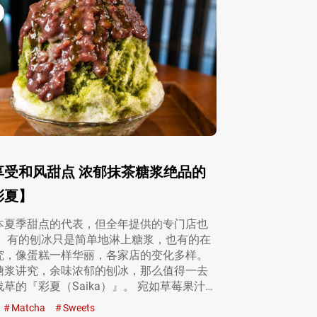
享受和风甜点 浓郁抹茶糖浆绝品的
彩夏】
本夏季甜点的代表，但全年提供的专门店也
。 有的刨冰只是简单地淋上糖浆，也有的在
究，像蛋糕一样华丽，各家店的变化多样。
糖浆讲究，余味浓郁的刨冰，那么值得一去
草的『彩夏（Saika）』。 宛如草莓果汁…
Matcha
Sweets