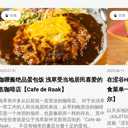
饮食
饮食
2025.07.31
2025.06.11
咖喱酱绝品蛋包饭 浅草受当地居民喜爱的
在涩谷H
名咖啡店【Cafe de Raak】
食菜单
尔】
浅草有许多从以前就一直营业的咖啡店。 对于在浅草
一带工作的人和当地居民来说，从早到晚营业的咖啡
以关东地
店是一个休憩的场所，也是像厨房一样的存在。 其中
（KAJIT
的佼佼者就是位于浅草新仲见世商店街的『Cafe de
设施『涩谷Hi
Raak』。 不仅有物美价廉且分量十足的蛋包…