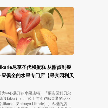
ikarie尽享圣代和蛋糕 从甜点到餐
一应俱全的水果专门店【果实园利贝
区为中心展开的水果店铺，『果实园利贝尔
SUEN Liber）』。 位于与涩谷站直通的商业
karie（Shibuya Hikarie）』６楼的店