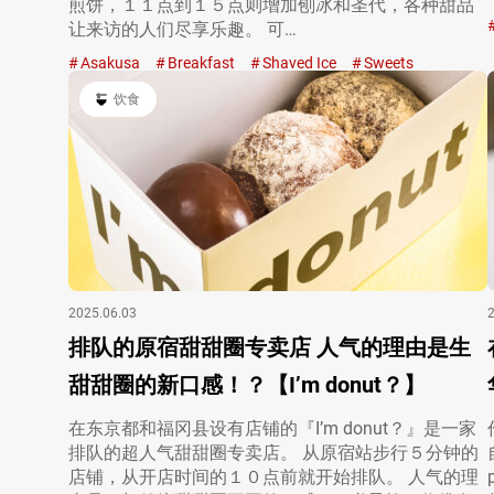
煎饼，１１点到１５点则增加刨冰和圣代，各种甜品
让来访的人们尽享乐趣。 可…
Asakusa
Breakfast
Shaved Ice
Sweets
饮食
2025.06.03
排队的原宿甜甜圈专卖店 人气的理由是生
甜甜圈的新口感！？【I’m donut？】
在东京都和福冈县设有店铺的『I’m donut？』是一家
排队的超人气甜甜圈专卖店。 从原宿站步行５分钟的
店铺，从开店时间的１０点前就开始排队。 人气的理