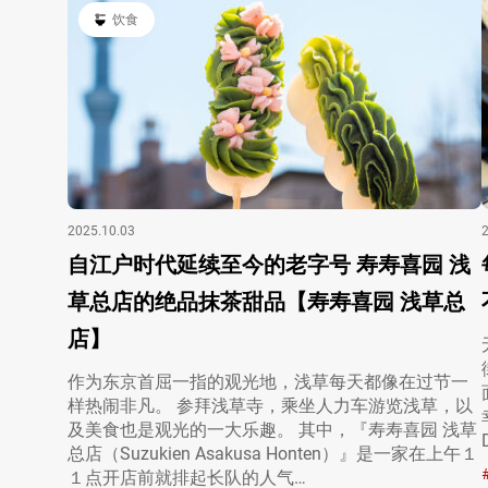
饮食
2025.10.03
自江户时代延续至今的老字号 寿寿喜园 浅
草总店的绝品抹茶甜品【寿寿喜园 浅草总
店】
作为东京首屈一指的观光地，浅草每天都像在过节一
样热闹非凡。 参拜浅草寺，乘坐人力车游览浅草，以
及美食也是观光的一大乐趣。 其中，『寿寿喜园 浅草
总店（Suzukien Asakusa Honten）』是一家在上午１
１点开店前就排起长队的人气…