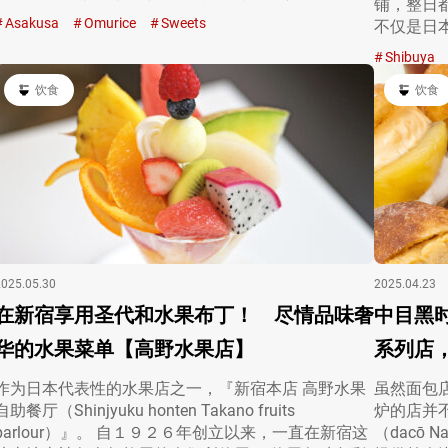
铺，整日
Asakusa
Omurice
Sweets
不仅是日
Shibuya
饮食
饮食
2025.05.30
2025.04.23
在新宿享用圣代和水果布丁！ 尽情品味奢
中目黑时
华的水果菜单【高野水果店】
系列店，
作为日本代表性的水果店之一，『新宿本店 高野水果
虽然面包
自助餐厅（Shinjyuku honten Takano fruits
炉的店并不
parlour）』。 自１９２６年创立以来，一直在新宿这
（dacō