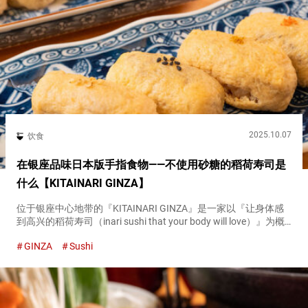
2025.10.07
饮食
在银座品味日本版手指食物——不使用砂糖的稻荷寿司是
什么【KITAINARI GINZA】
位于银座中心地带的『KITAINARI GINZA』是一家以『让身体感
到高兴的稻荷寿司（inari sushi that your body will love）』为概
念的稻荷寿司专门店。 店内自豪的是不使用砂糖，而是将日本传
GINZA
Sushi
统饮料甘酒融入...