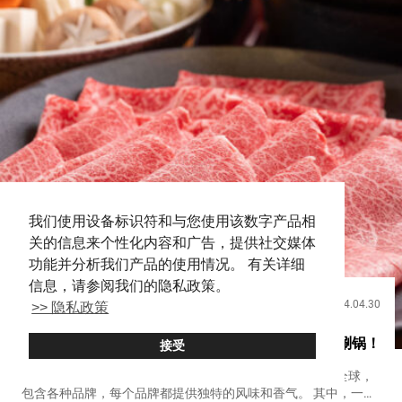
我们使用设备标识符和与您使用该数字产品相
关的信息来个性化内容和广告，提供社交媒体
功能并分析我们产品的使用情况。 有关详细
信息，请参阅我们的隐私政策。
2024.04.30
>> 隐私政策
饮食
在东京银座的鹿儿岛华莲品尝日本最佳和牛作为涮涮锅！
接受
日本的和牛（来自特定日本牛种的牛肉），现在已经享誉全球，
包含各种品牌，每个品牌都提供独特的风味和香气。 其中，一个