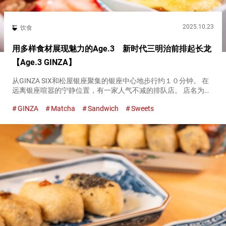
2025.10.23
饮食
用多样食材展现魅力的Age.3 新时代三明治前排起长龙
【Age.3 GINZA】
从GINZA SIX和松屋银座聚集的银座中心地步行约１０分钟。 在
远离银座喧嚣的宁静位置，有一家人气不减的排队店。 店名为
『Age.3 GINZA』。这是一家专门制作炸三明治的店，用炸过的
GINZA
Matcha
Sandwich
Sweets
吐司夹上各种食材。 『宫崎县 鸡南蛮（Chicken...