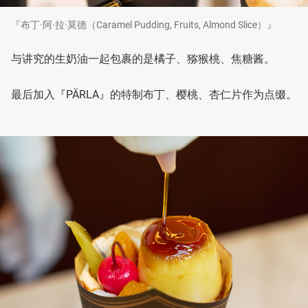
『布丁·阿·拉·莫德（Caramel Pudding, Fruits, Almond Slice）』
与讲究的生奶油一起包裹的是橘子、猕猴桃、焦糖酱。
最后加入『PÄRLA』的特制布丁、樱桃、杏仁片作为点缀。