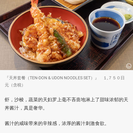
『天丼套餐（TEN-DON & UDON NOODLES SET）』 １,７５０日
元（含税）
虾，沙梭，蔬菜的天妇罗上毫不吝啬地淋上了甜味浓郁的天
丼酱汁，真是奢华。
酱汁的咸味带来的辛辣感，浓厚的酱汁刺激食欲。