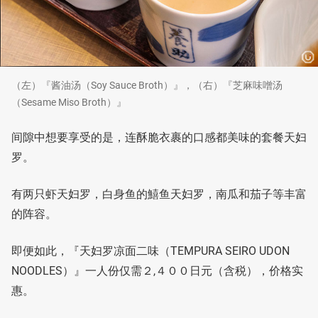
（左）『酱油汤（Soy Sauce Broth）』，（右）『芝麻味噌汤
（Sesame Miso Broth）』
间隙中想要享受的是，连酥脆衣裹的口感都美味的套餐天妇
罗。
有两只虾天妇罗，白身鱼的鱚鱼天妇罗，南瓜和茄子等丰富
的阵容。
即便如此，『天妇罗凉面二味（TEMPURA SEIRO UDON
NOODLES）』一人份仅需２,４００日元（含税），价格实
惠。