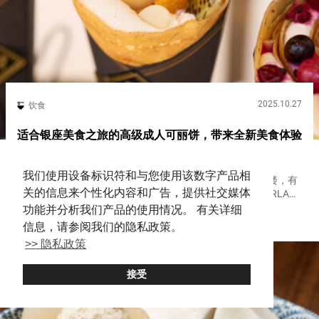
2025.10.27
饮食
适合银座美食之旅的高级成人可丽饼，带来全新美食体验
【PÄRLA 银座店】
我们使用设备标识符和与您使用该数字产品相
在银座地标『东急广场银座（Tokyu Plaza Ginza）』的一楼，有
关的信息来个性化内容和广告，提供社交媒体
一家吸引成年人的可丽饼店。 总店位于东京外苑前的『PÄRLA』
银座店，以大正时代的建筑为灵感，设计复古。一眼看去仿佛是
功能并分析我们产品的使用情况。 有关详细
GINZA
Sweets
酒吧，给人留下深刻印象的是它与历史悠久的银座街景...
信息，请参阅我们的隐私政策。
>> 隐私政策
接受