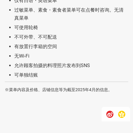
仅有日语・英语菜单
过敏菜单、素食・素食者菜单可在点餐时咨询。无清
真菜单
可使用轮椅
不可外带、不可配送
有放置行李箱的空间
无Wi-Fi
允许顾客拍摄的料理照片发布到SNS
可单独结账
※菜单内容及价格、店铺信息等为截至2025年4月的信息。