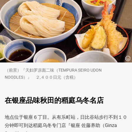
（前景）『天妇罗凉面二味（TEMPURA SEIRO UDON
NOODLES）』 ２,４００日元（含税）
在银座品味秋田的稻庭乌冬名店
地点位于银座６丁目。从有乐町站，日比谷站步行不到１０
分钟即可到达稻庭乌冬专门店『银座 佐藤养助（Ginza