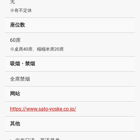
无
※有不定休
座位数
60席
※桌席40席、榻榻米席20席
吸烟・禁烟
全席禁烟
网站
https://www.sato-yoske.co.jp/
其他