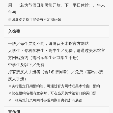
周一（若为节假日则照常开放。下一平日休馆）、年末
年初
※因展览更换可能会有不定期休馆
入馆费
一般／每个展览不同，请确认美术馆官方网站
大学生・专科学校生・高中生／免费，请通过美术馆官
方网站预约（需出示学生证或学生手册）
中学生及以下／免费
持有残疾人手册者（含1名陪同者）／免费（需出示残
疾人手册）
※实行指定日期预约制。可通过官方网站或美术馆窗口预约
※仅在预约名额有空余时，可在当天美术馆窗口购买门票
※一张展览门票可同时参观同期开办的所有展览
宣传册