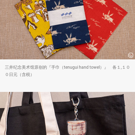
三井纪念美术馆原创的『手巾（tenugui hand towel）』 各１,１０
０日元（含税）