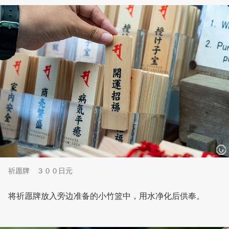
祈愿牌 ３００日元
将祈愿牌放入旁边准备的小竹篮中，用水净化后供奉。