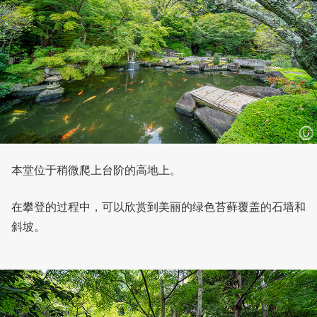
本堂位于稍微爬上台阶的高地上。
在攀登的过程中，可以欣赏到美丽的绿色苔藓覆盖的石墙和
斜坡。