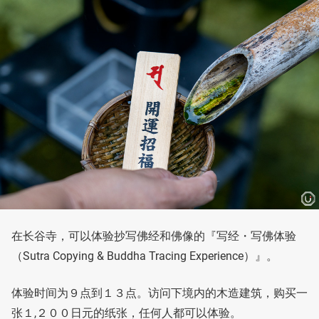
在长谷寺，可以体验抄写佛经和佛像的『写经・写佛体验
（Sutra Copying & Buddha Tracing Experience）』。
体验时间为９点到１３点。访问下境内的木造建筑，购买一
张１,２００日元的纸张，任何人都可以体验。