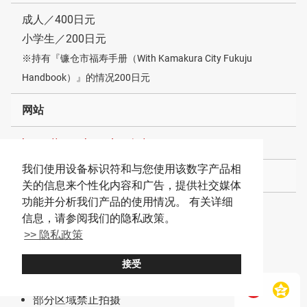
成人／400日元
小学生／200日元
※持有『镰仓市福寿手册（With Kamakura City Fukuju
Handbook）』的情况200日元
网站
https://www.hasedera.jp/
我们使用设备标识符和与您使用该数字产品相
其他
关的信息来个性化内容和广告，提供社交媒体
功能并分析我们产品的使用情况。 有关详细
有日语和英语的标牌、御朱印、护身符
信息，请参阅我们的隐私政策。
无无障碍区域
>> 隐私政策
有厕所
接受
可携带行李箱（在接待处旁的投币储物柜存放）
部分区域禁止拍摄