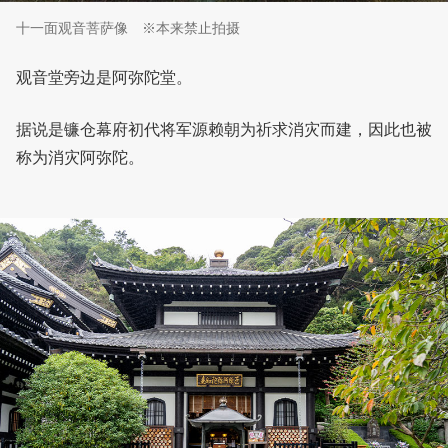
十一面观音菩萨像 ※本来禁止拍摄
观音堂旁边是阿弥陀堂。
据说是镰仓幕府初代将军源赖朝为祈求消灾而建，因此也被
称为消灾阿弥陀。