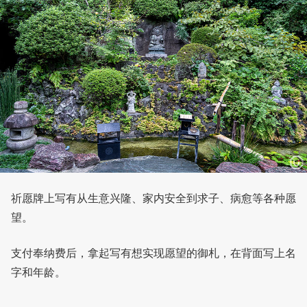
祈愿牌上写有从生意兴隆、家内安全到求子、病愈等各种愿
望。
支付奉纳费后，拿起写有想实现愿望的御札，在背面写上名
字和年龄。