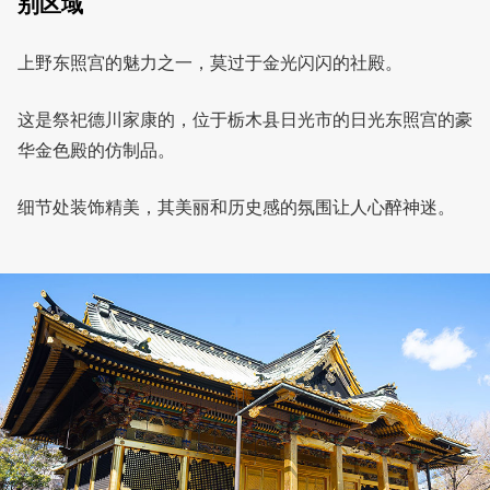
别区域
上野东照宫的魅力之一，莫过于金光闪闪的社殿。
这是祭祀德川家康的，位于栃木县日光市的日光东照宫的豪
华金色殿的仿制品。
细节处装饰精美，其美丽和历史感的氛围让人心醉神迷。