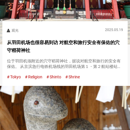
2025.05.19
观光
从羽田机场也很容易到访 对航空和旅行安全有保佑的穴
守稻荷神社
位于羽田机场附近的穴守稻荷神社，据说对航空和旅行的安全有
保佑。 从京滨急行电铁机场线的羽田机场第１・第２航站楼站出
发，第３站就是穴守稻荷站，因此是一个在旅途中容易访问的神
Tokyo
Religion
Shinto
Shrine
社。 据说可以获得各种各样的保佑，截至２０２４年，目前也被
作为热门游戏…