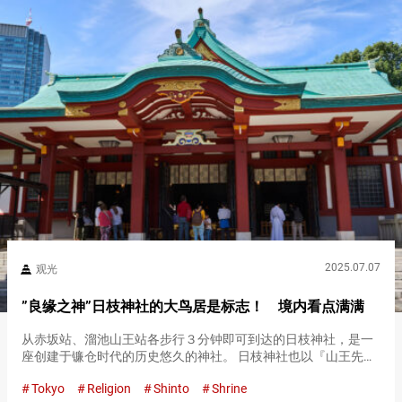
2025.07.07
观光
”良缘之神”日枝神社的大鸟居是标志！ 境内看点满满
从赤坂站、溜池山王站各步行３分钟即可到达的日枝神社，是一
座创建于镰仓时代的历史悠久的神社。 日枝神社也以『山王先生
（Sannō-san）』的爱称而闻名，供奉的主神是大山咋神。 据说
Tokyo
Religion
Shinto
Shrine
有保佑家内安全等功效，加上交通便利，每天都有众多参拜者和