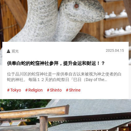
2025.04.15
观光
供奉白蛇的蛇窪神社参拜，提升金运和财运！？
位于品川区的蛇窪神社是一座供奉自古以来被视为神之使者的白
蛇的神社。 每隔１２天的白蛇祭日『巳日（Day of the
Snake）』，被认为是特别吉利的日子，因此吸引了众多参拜者
Tokyo
Religion
Shinto
Shrine
前来。 想知道『巳日（Day of the Snake）』具体…