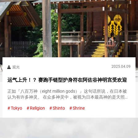
2025.04.09
观光
运气上升！？ 赛跑手链型护身符在阿佐谷神明宫受欢迎
正如『八百万神（eight million gods）』这句话所说，在日本被
认为有许多神灵。 在众多神灵中，被视为日本最高神的是天照大
御神。 据说在阿佐谷神明宫供奉的神灵有消灾解厄、结缘、合格
Tokyo
Religion
Shinto
Shrine
祈愿等各种神恩。 供奉最高神『天照大御神（Ama…