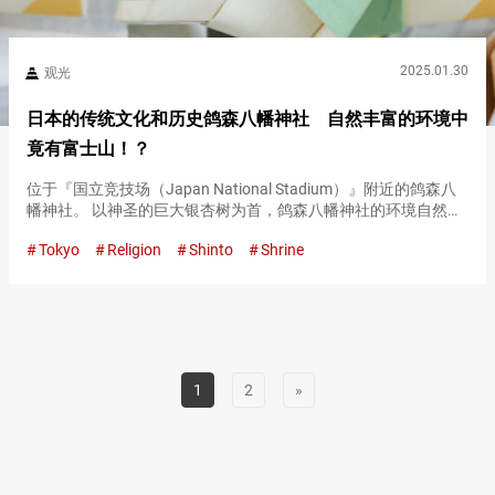
2025.01.30
观光
日本的传统文化和历史鸽森八幡神社 自然丰富的环境中
竟有富士山！？
位于『国立竞技场（Japan National Stadium）』附近的鸽森八
幡神社。 以神圣的巨大银杏树为首，鸽森八幡神社的环境自然丰
富，是地区居民的休憩场所。 此外，有模仿富士山制作的『千驮
Tokyo
Religion
Shinto
Shrine
谷的富士冢（Sendagaya Fujizuk…
1
2
»