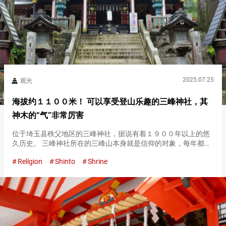
2025.07.25
观光
海拔约１１００米！ 可以享受登山乐趣的三峰神社，其
神木的“气”非常厉害
位于埼玉县秩父地区的三峰神社，据说有着１９００年以上的悠
久历史。 三峰神社所在的三峰山本身就是信仰的对象，每年都有
许多人前来参拜。 神社所在的位置，海拔约１１００米。 到达这
Religion
Shinto
Shrine
里需要做好相应的准备，但在这里可以获得只有在此才能体验到
的珍贵经历…