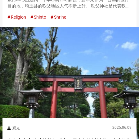
从市中心出发约一个半小时即可到达，近年来作为一日游的旅行
目的地，埼玉县的秩父地区人气不断上升。 秩父神社是代表秩父
地区的寺社之一。 从秩父市区出发的交通极为便利！知知夫国的
Religion
Shinto
Shrine
总镇守 秩父神社是一座约２１００年前创建的历史悠久的神社。
它作为创…
2025.06.09
观光