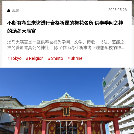
2025.05.28
观光
不断有考生来访进行合格祈愿的梅花名所 供奉学问之神
的汤岛天满宫
汤岛天满宫是一座供奉被视为学问、文学、诗歌、书法、艺能之
神的菅原道真公的神社。 除了作为考生祈求考上理想学校的神社
而闻名外，这里也以梅花名所而著称。 境内内请注意梅花纹章 参
Tokyo
Religion
Shinto
Shrine
拜前，请前往手水舍。 在这里清洁手和口。 手水舍 清洁完毕后
前往社…