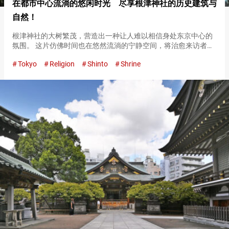
在都市中心流淌的悠闲时光 尽享根津神社的历史建筑与
自然！
根津神社的大树繁茂，营造出一种让人难以相信身处东京中心的
氛围。 这片仿佛时间也在悠然流淌的宁静空间，将治愈来访者的
心灵。 江户时代原貌的壮丽建筑 穿过表参道的鸟居进入境内，立
Tokyo
Religion
Shinto
Shrine
刻就能看到雄伟的楼门。 境内现存的七个国家重要文化财产之一
就是这个…