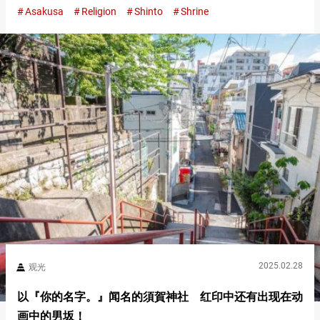
Asakusa
Religion
Shinto
Shrine
浅草神社后，首先在鸟居前鞠躬，然后进入境内。 接着，在手水
舍洗手，…
2025.02.28
观光
以『你的名字。』闻名的須賀神社 红印中还有出现在动
画中的男坂！