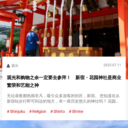
2025.07.11
观光
观光和购物之余一定要去参拜！ 新宿・花园神社是商业
繁荣和艺能之神
无论昼夜都热闹非凡，吸引众多游客的街区，新宿。 您知道在从
新宿站步行即可到达的地方，有一座历史悠久的神社吗？ 花园神
社因附近店铺的经营者、办公室职员以及众多艺人参拜而闻名。
Shinjuku
Religion
Shinto
Shrine
“虽然经常去新宿，但从未踏足过”这样的人可能也意外地多。 本
殿 从…