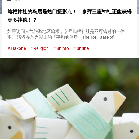
箱根神社的鸟居是热门摄影点！ 参拜三座神社还能获得
更多神德！？
如果访问人气旅游地区箱根，参拜箱根神社是不可错过的一件
事。 漂浮在芦之湖上的『平和的鸟居（The Torii Gate of
Peace）』，作为热门的摄影点而闻名，常有长队等待拍摄。
Hakone
Religion
Shinto
Shrine
『平和的鸟居（The Torii Gate of Pe…