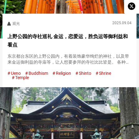
2025.09.04
观光
上野公园的寺社巡礼 金运，恋爱运，胜负运等御利益和
看点
东京都台东区的上野公园内，有着装饰豪华绚烂的神社，以及带
来金运御利益的寺庙等，让人想要参拜的寺社比比皆是。 各种寺
社相邻而立，用一天时间来巡礼也是不错的选择。 无论是接触日
Ueno
Buddhism
Religion
Shinto
Shrine
本的历史和文化，还是祈愿自己的好运，访问上野公园时一定要
Temple
参拜的寺社在…