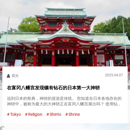
2025.04.07
观光
在富冈八幡宫发现镶有钻石的日本第一大神轿
说到日本的祭典，神轿的巡游是传统。 您知道在日本各地存在的
神轿中，被称为最大的大神轿正在富冈八幡宫展出吗？ 使用钻石
和纯金的大神轿，具有令人叹为观止的美丽哦！ 拥有约４００年
Tokyo
Religion
Shinto
Shrine
历史的富冈八幡宫参拜 富冈八幡宫建于１６２７年，是供奉应神
天皇的神…