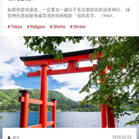
如果你是动漫迷，一定要去一趟位于东京都四谷的这座神社。 须
贺神社是由新海诚导演的动画电影『你的名字。（Your
Name）』中的一个场景的原型。 须贺神社有一个叫做『男坂
Tokyo
Religion
Shinto
Shrine
（Otokozaka stairs）』的楼梯，也出现在『你的名字。（Y…
2025.02.03
观光