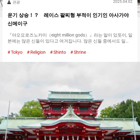
2025.04.02
관광
운기 상승！？ 레이스 팔찌형 부적이 인기인 아사가야
신메이구
『야오요로즈노카미（eight million gods）』라는 말이 있듯이, 일
본에는 많은 신들이 있다고 여겨집니다. 많은 신들 중에서도 일본
의 최고신으로 여겨지는 것이 아마테라스 오오미카미(天照大御
Tokyo
Religion
Shinto
Shrine
神)입니다. 액막이나 인연 맺기, 합격 기원 등 다양한 복을 받을 수
있다고 알려진 아사가야신메이구에 모셔져 있습니다. 최고신 『마
테라스 오오미카미（Amaterasu Ōmikami）』가 모셔져 있는 본
전 참배하기 위해서는 먼저 토리이 앞에서 옷매무새를 정리하고
가볍게 한 번 절한 후 경내로 들어갑니다. 이어서, 쵸즈야에서 양손
을 씻고 입을 헹구어 봅시다. 이는 마음도 씻어 정화한다는 의미가
있습니다. 쵸즈야에는 정화 방법이 게시되어 있으니 참고해 보세
요. 테미즈야 경내를 깊숙이 들어가면 보이는 것은 큰 막이 걸린 배
전입니다. 아사가야신메이구에서의 참배 예절은 사금함에 사금을
넣은 후에, 두 번 절하고 두 번 박수치고 한 번 절하는 순서로 예를
표합니다. 절은 깊은 절을 의미하며, 두 번 박수는 박수를 두 번 치
는 것입니다. 두 번 절하고 두…