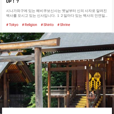
UP！？
시나가와구에 있는 헤비쿠보신사는 옛날부터 신의 사자로 알려진
백사를 모시고 있는 신사입니다. １２일마다 있는 백사의 인연일
인 『뱀의 날（Day of the Snake）』은 특히 길운의 날로 여겨져
Tokyo
Religion
Shinto
Shrine
많은 참배객이 방문합니다. 『뱀의 날（Day of the Snake）』이
언제인지 알고 싶은 사람은 헤비쿠보신사의 웹사이트에서 확인한
후 방문하는 것이 좋습니다. 헤비쿠보신사와 백사의 관계는 １２
세기 후반부터 １４세기 전반에 걸친 가마쿠라 시대까지 거슬러
올라갑니다. 가마쿠라 시대, 헤비쿠보신사에는 세척장이 있었고,
그곳에는 백사가 살고 있었습니다. 하지만 어느 때부터인가 세척
장이 사라지고 백사는 거처를 잃게 됩니다. 그러던 어느 밤, 지역의
유력자의 베개 곁에 백사가 나타나 원래의 거처로 돌아가게 해달
라고 간청했다고 합니다. 그래서 연못을 파고 시로헤비벤자이텐샤
를 세우고 백사를 맞이하여 모시기 시작했습니다. 시로헤비벤자이
텐샤 사계절의 꽃이 떠오르는 쵸즈야 등 볼거리 가득한 참배 루트
경내에 들어가기 전에 토리이 아래에서 한 번 절을 한 다음, 먼저 쵸
즈야에서 손을…