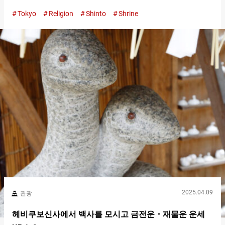
의 하네다 공항 제１·제２ 터미널역에서 세 번째 역인 아나모리 이
Tokyo
Religion
Shinto
Shrine
나리 역이 가장 가까워 여행 중에 방문하기 쉬운 신사입니다. 다양
한 복을 받을 수 있다고 알려져 있으며, ２０２４년 현재 인기 게임
『우마무스메 프리티 더비（이하, 우마무스메）（Uma Musume:
Pretty Derby）』의 관련 장소로도 유명합니다. 아나모리 이나리
신사 센본 토리이를 지나 오쿠노미야와 이나리산으로 현재 하네다
공항이 위치한 곳에 있었던, 아나모리 이나리 신사. 원래는 하네다
공항 일대의 지주신으로 창건되었다고 전해집니다. 다양한 오이나
리사마(이나리 신)을 만날 수 있는 것도 아나모리 이나리 신사의
매력 중 하나입니다. 각각에 대한 참배 전에, 먼저 쵸즈야에서 손과
입을 깨끗이 한 후, 배전으로 향합시다. 쵸즈야 배전에서는 감사의
표시로 사이센(봉납금)을 사이센함에 넣고, 이례이박수일례로 참
배합니다. 두 번 깊게 절을 하고, 두…
2025.04.09
관광
헤비쿠보신사에서 백사를 모시고 금전운・재물운 운세