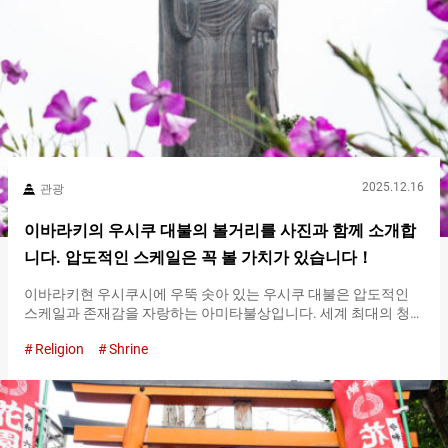
리이를 통과하기 전에, 한 번 인사하여 마음을 가다듬고 나서 경내
로 들어갑니다. 나올 때도 도리이를 지나간 후, 도리이를 향해 돌아
서서 다시 한 번…
2025.12.16
관광
이바라키의 우시쿠 대불의 볼거리를 사진과 함께 소개합
니다. 압도적인 스케일은 꼭 볼 가치가 있습니다！
이바라키현 우시쿠시에 우뚝 솟아 있는 우시쿠 대불은 압도적인
스케일과 존재감을 자랑하는 아미타불상입니다. 세계 최대의 청동
제 불상으로, １９９５년에 기네스 세계 기록에도 등록된 거대한
Religion
Shrine
불상은 일본뿐만 아니라 태국이나 대만 등 아시아권을 중심으로
많은 관광객이 방문하여 신앙을 모으고 있습니다. 이바라키현 우
시쿠시에 있는 우시쿠 대불 우시쿠 대불이 자리 잡고 있는 공원 내
에는 사계절의 자연이 펼쳐져 있어, 대불을 참배한 후에도 볼거리
가 가득합니다. 이 기사에서는 우시쿠 대불의 역사와 볼거리, 추천
방문 시기에 대해 자세히 소개합니다. 우슈쿠 대불이란？：기네스