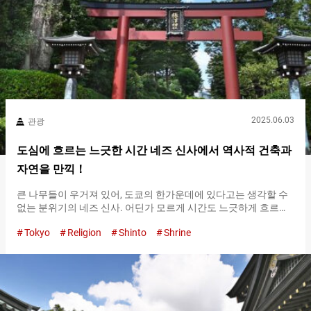
그리고 마지막으로 한 번 더 절을. 이례이박수일례의 스타일로 참
배를 해주세요….
2025.06.03
관광
도심에 흐르는 느긋한 시간 네즈 신사에서 역사적 건축과
자연을 만끽！
큰 나무들이 우거져 있어, 도쿄의 한가운데에 있다고는 생각할 수
없는 분위기의 네즈 신사. 어딘가 모르게 시간도 느긋하게 흐르는
것 같은 평온한 공간은, 방문하는 사람의 마음을 치유할 것입니다.
Tokyo
Religion
Shinto
Shrine
에도 시대 그대로의 장려한 건물 오모테산도의 도리이를 지나 경
내에 들어서면, 곧바로 당당한 로우몬이 보입니다. 경내에 ７개 현
존하고 있는 국가의 중요 문화재 중 하나가 이 로우몬입니다. 로우
몬이란 ２층 구조의 문을 말합니다. 로우몬 네즈 신사의 역사는 지
금으로부터 １,９００년 전으로 거슬러 올라갑니다. 당시의 네즈
신사는 지금과는 다른 장소에 위치해 있었습니다. 현재의 네즈 신