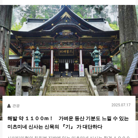
은 사찰을 소개합니다. 우에노 도쇼구：승부운, 직업운을 올리고
싶은 사람은 참배 필수 우에노 도쇼구는 에도 시대의 초대 쇼군인
도쿠가와 이에야스, ８대 쇼군 도쿠가와 요시무네, １５대 쇼군 도
쿠가와 요시노부를 모시고 있으며, 창건은 １６２７년입니다. １
６５１년에는 ３대 쇼군 도쿠가와 이에미츠의 명령을 받아 사전이
재건되었고, 현재는 국가의 중요 문화재로 지정되어 있습니다. 우
에노 도쇼구의 가라몬. 참도 지역은 무료로 들어갈 수 있습니다 우
에노 도쇼구의 볼거리：관람료를 내면 들어갈 수 있는 특별한 구
역 우에노 도쇼구의 매력 중 하나는 뭐니 뭐니 해도 금빛으로 빛나
는 사전입니다. 도쿠가와…
2025.07.17
관광
해발 약 １１００m！ 가벼운 등산 기분도 느낄 수 있는
미츠미네 신사는 신목의 『기』 가 대단하다