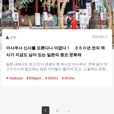
본전은 두 동의 건물이 앞뒤로 연결된 구조로 되어 있으며, 선명한
주홍색이 눈길을 끕니다. 토미오카…
2025.03.11
관광
아사쿠사 신사를 모른다니 아깝다！ ３５０년 전의 역
사가 지금도 남아 있는 일본의 중요 문화재
일본 내에서도 최고 인기 관광지 중 하나인 아사쿠사. 전체 길이 약
２５０ｍ의 참도에는 많은 가게들이 줄지어 있고, 그 끝에는 유명
한 아사쿠사절이있습니다. 그 본당의 바로 옆에 아사쿠사 신사가
Asakusa
Religion
Shinto
Shrine
있습니다. ３５０년 전의 역사가 오늘날에도 남아 있는 일본의 중
요 문화재 아사쿠사 신사에 도착하면 먼저, 토리이 앞에서 절을 하
고 경내로 들어갑니다. 이어서, 손 씻는 곳에서 손을 씻고, 입도 헹
구어 몸을 정결하게 합시다. 정결을 마친 후, 사당으로 갑니다. 참
배는 사당 앞에서 두 번 절하고 두 번 박수치고 한 번 절하는 예법으
로 진행합니다. 처음에 깊은 절을 두 번 한 후, 두 번 박수를 칩니다.
마지막에 다시 한 번 절하는 것이 아사쿠사 신사의 참배 방법입니
1
2
»
다. １６４９년, 에도 막부의 제３대 쇼군 도쿠가와 이에미츠에 의