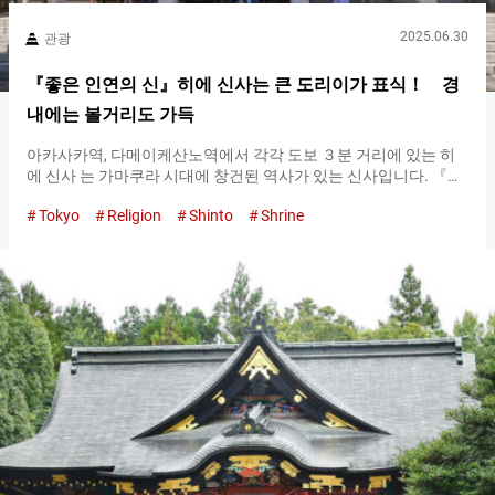
2025.06.30
관광
『좋은 인연의 신』히에 신사는 큰 도리이가 표식！ 경
내에는 볼거리도 가득
아카사카역, 다메이케산노역에서 각각 도보 ３분 거리에 있는 히
에 신사 는 가마쿠라 시대에 창건된 역사가 있는 신사입니다. 『산
노우상（Sannō-san）』이라는 애칭으로도 알려진 히에 신사에
Tokyo
Religion
Shinto
Shrine
는, 제신으로서 오오야마쿠이노카미 가 모셔져 있습니다. 가내 안
전 등의 이익이 있다고 하며, 접근성도 좋아 매일 많은 참배객과 관
광객이 방문하는 장소입니다. 큰 도리이를 지나 언덕을 올라 경내
로 약간 높은 곳에 있는 히에 신사로 가는 길은 여러 가지가 있습니
다. 특히 오르기 쉬운 방법은, 『산노바시（Sannō Bridge）』에서
가는 방법입니다. 소토보리 길을 다메이케산노역 쪽에서 걸어가면
보이는 큰 도리이를 지나 계단을 오르면 경내에 도착합니다. 여기
에는 에스컬레이터도 있어서, 큰 짐을 가지고 있어도 안심입니다.
『산노바시（Sannō Bridge）』 의 큰 도리이 또한, 아카사카미쓰
케역에서 걸어오면 보이는 큰 도리이를 지나 서참도 루트로 방문
할 수도 있습니다. 서참도의 큰 도리이 하지만, 본래의 참도는 이
두 가지 루트에서 동쪽으로 돌아간 장소입니다. 정면에서 참배하
고 싶은 사람은,…