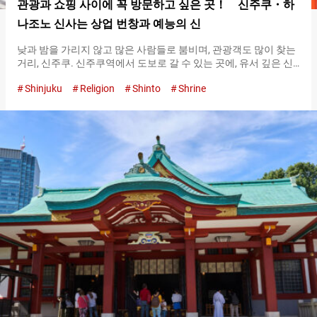
관광과 쇼핑 사이에 꼭 방문하고 싶은 곳！ 신주쿠・하
나조노 신사는 상업 번창과 예능의 신
낮과 밤을 가리지 않고 많은 사람들로 붐비며, 관광객도 많이 찾는
거리, 신주쿠. 신주쿠역에서 도보로 갈 수 있는 곳에, 유서 깊은 신
사가 있다는 것을 알고 계셨나요？ 근처 가게의 경영자나 오피스
Shinjuku
Religion
Shinto
Shrine
워커, 그리고 많은 연예인들이 참배하는 곳으로 알려진 하나조노
신사. “신주쿠에는 자주 가지만, 발을 들여본 적은 없다”는 사람도
의외로 많을지도 모르겠네요. 본전 메이지 도리와 야스쿠니 도리
에서 한 걸음 들어가면 넓은 경내가 하나조노 신사의 입구는 두 곳
입니다. 정식 참도는 메이지 도리 쪽에 있으며, 도로에서도 보이는
주홍색의 큰 도리이가 표식입니다. 하나조노 신사의 역사는 오래
되어, 에도 막부가 열리기 이전부터 신주쿠의 수호신으로서 신앙
을 모아온 장소였습니다. 나무가 무성한 경내는, 바로 옆에 신주쿠
의 거리가 있다고는 생각할 수 없는 조용한 공간입니다. 경내에서
는 골동품 시장이 열리거나, 연극 공연이 열리기도 하는 것으로 유
명합니다. 또한, 매년 １１월에는 길조 물건인 곰손을 파는 토리노
이치가…