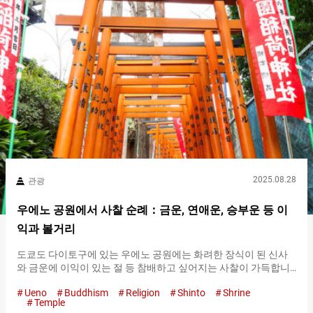
세계 기록에 인증된 일본 최고의 불상 정식 명칭을 우시쿠 아미타
대불로 하는 우시쿠 대불은 정토진종 동본원사파 본산 동본원사에
의해 건립되었습니다. 건립지인 이바라키현은 종조인 신란 성인과
인연이 있는 곳으로 전해지고 있습니다. 과거 이바라키현을 거점
으로 신란 성인이 포교 활동을 했다고 전해지는 기록이 남아 있으
며, 특히 카사마시의 사이넨지는 정토진종 발상지로 유명합니다.
신란…
2025.08.28
관광
우에노 공원에서 사찰 순례：금운, 연애운, 승부운 등 이
익과 볼거리
도쿄도 다이토구에 있는 우에노 공원에는 화려한 장식이 된 신사
와 금운에 이익이 있는 절 등 참배하고 싶어지는 사찰이 가득합니
다. 다양한 사찰이 인접해 있어 하루를 들여 둘러보는 것도 좋을 것
Ueno
Buddhism
Religion
Shinto
Shrine
입니다. 일본의 역사와 문화를 접해보는 것도 좋고, 자신의 행운을
Temple
기원하는 것도 좋습니다. 우에노 공원을 방문하면 꼭 참배하고 싶