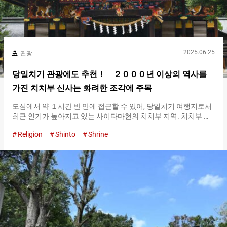
2025.06.25
관광
당일치기 관광에도 추천！ ２０００년 이상의 역사를
가진 치치부 신사는 화려한 조각에 주목
도심에서 약 １시간 반 만에 접근할 수 있어, 당일치기 여행지로서
최근 인기가 높아지고 있는 사이타마현의 치치부 지역. 치치부 신
사는 그런 치치부 지역을 대표하는 사찰 중 하나입니다. 치치부 시
Religion
Shinto
Shrine
내에서의 접근성이 뛰어나다！ 치치부국의 총진수 치치부 신사는
약 ２１００년 전에 창건된, 역사가 깊은 신사입니다. 창건 당시 이
지역에 있었던 『지지부노 쿠니（Chichibu no Kuni）』의 총진수
로서 열려, 지금도 많은 참배자가 방문합니다. 치치부 철도의 치치
부역에서 도보 ３분, 세이부 치치부역에서 도보 １５분으로, 접근
성도 매력적입니다. 치치부 신사가 있는 곳은, 초록이 풍부한 자연
이 남아 있는 치치부 지방의 중심지입니다. 경내에 한 발을 들여놓
으면, 나무들로 둘러싸인 조용한 공간이 펼쳐집니다. 경내에 들어
가면, 먼저 배전에서 참배를 합시다. 헌금을 헌금함에 넣고, 두 번
깊이 절한 후에, 박수를 두 번 치고, 조용히 손을 모아 기도합니다.