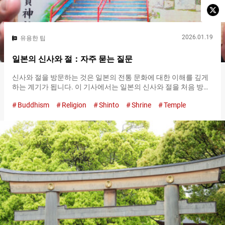
2026.01.19
유용한 팁
일본의 신사와 절：자주 묻는 질문
신사와 절을 방문하는 것은 일본의 전통 문화에 대한 이해를 깊게
하는 계기가 됩니다. 이 기사에서는 일본의 신사와 절을 처음 방문
하는 사람들을 위한 실용적인 팁과 자주 묻는 질문 및 답변을 소개
Buddhism
Religion
Shinto
Shrine
Temple
합니다. 고슈인 고슈인은 사찰이나 신사마다 준비된 특별한 도장
으로, 보통은 고슈인장이라는 전용 수첩에 받습니다. 고슈인은 그
사찰이나 신사를 방문한 소중한 기록으로서 소중히 여깁시다. 도
쿄의 이마도 신사의 고슈인 받는 장소：사무소라고 불리는 사찰이
나 신사의 사무실에서 수여됩니다. 받는 방법：고슈인을 받을 수
있는 사무소에서 고슈인장을 제시합니다. 보통 ３００～５００엔
에 수여됩니다. 자주 묻는 질문 Q：고슈인장을 가지고 있지 않은
경우 어떻게 해야 하나요？ A：일반적으로 사찰의 사무소나 문구
점에서 구매할 수 있습니다. 일부 사찰에서는 고슈인이 찍힌 종이
를 제공하기도 합니다. Q：고슈인장에 글을 쓰거나 그림을 그려도
되나요？ A：아니요.고슈인장은 사찰의 공식 도장이나 글씨만 허
용됩니다. Q：사찰에서 구매한 고슈인장을 신사에서 사용하거나
그 반대의 경우도 가능한가요？ A：네….