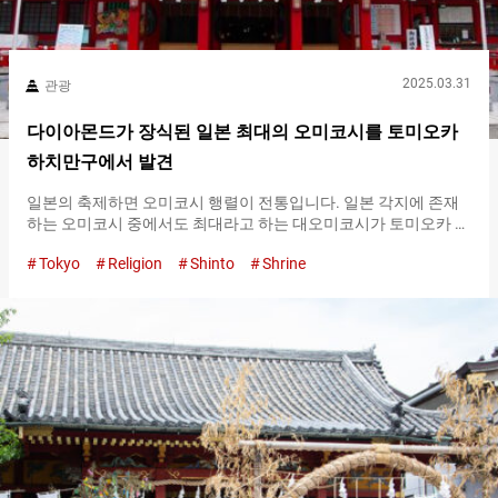
2025.03.31
관광
다이아몬드가 장식된 일본 최대의 오미코시를 토미오카
하치만구에서 발견
일본의 축제하면 오미코시 행렬이 전통입니다. 일본 각지에 존재
하는 오미코시 중에서도 최대라고 하는 대오미코시가 토미오카 하
치만구에 전시되어 있다는 것을 알고 계신가요. 다이아몬드와 순
Tokyo
Religion
Shinto
Shrine
금을 사용한 대오미코시는 보는 이로 하여금 감탄을 자아내는 아
름다움입니다！ 약 ４００년의 역사를 가진 토미오카 하치만구에
참배 １６２７년에 창건된 토미오카 하치만구는 오오진 천황을 모
시는 신사입니다. 오오진천황은 승부운이나 출세운 등의 복을 준
다고 알려져 있습니다. 토미오카 하치만구에서는 토리이 앞에서
절을 하고 경내로 들어가는 것이 참배 예절입니다. 경내에 들어가
면 물장소（초즈샤・초즈야）의 물로 손과 입을 깨끗이 합시다.
물장소 토미오카 하치만구의 물장소는 황금의 봉황이 참배객을 지
켜보고 있습니다. 봉황은 중국의 신화에 등장하는 전설의 생물입
니다. 그런 봉황의 입에서 나오는 물로 몸을 깨끗이 하면 더욱 감사
함을 느낄 수 있습니다. 몸을 깨끗이 한 후에는 본전으로 향합시다.