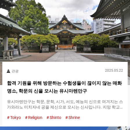
사가 있는 곳은 에도 시대의 ６대 쇼군인 도쿠가와 이에노부의 별
장 있던 장소입니다. ５대 쇼군 도쿠가와 츠나요시가 토지를 헌납
하여, １７０６년에 네즈 신사는 현재의 위치로 옮겨졌습니다. 로
우몬을 비롯한 중요 문화재 건물들은 그때 지어졌다고 전해집니
다. 로우몬을 지나면, 눈에 들어오는 것은 정면에 있는 카라몬과 담
입니다. 참배를 할 때,…
2025.05.22
관광
합격 기원을 위해 방문하는 수험생들이 끊이지 않는 매화
명소, 학문의 신을 모시는 유시마텐만구
유시마텐만구는 학문, 문학, 시가, 서도, 예능의 신으로 여겨지는 스
가와라노 미치자네 공을 제신으로 모시는 신사입니다. 지망 학교
합격을 목표로 하는 수험생들이 참배하는 신사로 알려져 있을 뿐
Tokyo
Religion
Shinto
Shrine
만 아니라, 매화 명소로도 유명합니다. 경내에서는 매화 문양에 주
목 참배하기 전에 쵸즈야로 향합시다. 여기에서는 손과 입을 정화
합니다. 쵸즈야 정화가 끝나면 사전으로. 사전 앞에서는, 헌금함에