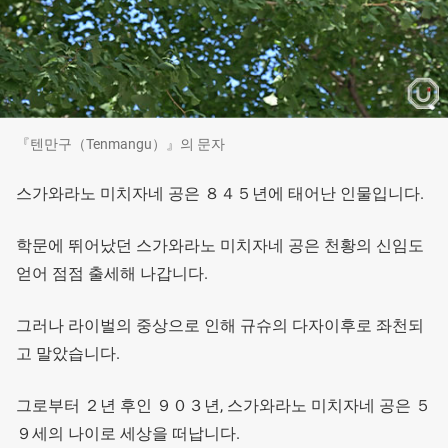
『텐만구（Tenmangu）』의 문자
스가와라노 미치자네 공은 ８４５년에 태어난 인물입니다.
학문에 뛰어났던 스가와라노 미치자네 공은 천황의 신임도
얻어 점점 출세해 나갑니다.
그러나 라이벌의 중상으로 인해 규슈의 다자이후로 좌천되
고 말았습니다.
그로부터 ２년 후인 ９０３년, 스가와라노 미치자네 공은 ５
９세의 나이로 세상을 떠납니다.