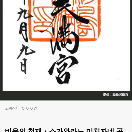
고슈인 ５００엔
비운의 천재・스가와라노 미치자네 공