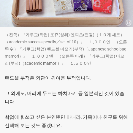
（왼쪽）『가쿠교(학업) 조쥬(성취) 엔피츠(연필)（１０개 세트）
（academic success pencils／set of 10）』 １,０００엔 （오른
쪽 위）『가쿠교(학업) 랜드셀 마모리(부적)（Japanese schoolbag
mamori）』 １,０００엔 （오른쪽 아래）『가쿠교(학업) 마모
리(부적)（academic mamori）』 １,５００엔
랜드셀 부적은 외관이 귀여운 부적입니다.
그 외에도, 머리에 두르는 하치마키 등 일본적인 것이 있습
니다.
학업에 힘쓰고 싶은 본인뿐만 아니라, 가족이나 친구를 위해
선택해 보는 것도 좋겠네요.