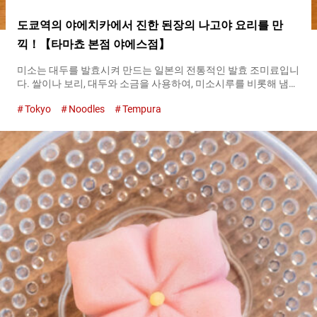
도쿄역의 야에치카에서 진한 된장의 나고야 요리를 만
끽！【타마쵸 본점 야에스점】
미소는 대두를 발효시켜 만드는 일본의 전통적인 발효 조미료입니
다. 쌀이나 보리, 대두와 소금을 사용하여, 미소시루를 비롯해 냄비
요리나 조림 등 일본 요리에 빠질 수 없는 존재입니다. 지역마다 특
Tokyo
Noodles
Tempura
색이 있으며, 대두의 명산지인 아이치현에서는 적된장이 사랑받아
왔습니다. 현재는, 『미소니코미(끊인 된장) 우동（Miso Nikomi
Udon）』이나 『미소(된장)카츠（Pork Cutlet with Miso
Sauce）』, 『도테니（Miso-Simmered Beef Tendon and
Konjac）』 등 된장을 사용한 요리가 만들어져 나고야의 지역 특
산물로 인기를 끌고 있습니다. 『타마쵸 본점 야에스점
（Tamacho-honten Yaesuten）』의 외관 그런 나고야 명물 미소
요리를 도쿄에서 맛볼 수 있는 가게가 『타마쵸 본점 야에스점
（Tamacho-honten Yaesuten）』입니다. 『타마쵸 본점 야에스
점（Tamacho-honten Yaesuten）』은 나고야 출신의 창업자가
진정한 맛을 전하고 싶다는 마음으로 ２００５년에 창업했습니다.
그 이후로 국내외에서 방문하는 여행객을 매료시키고 있습니다.
가게가 있는 곳은 『야에치카（Yaesu Underground Shopping
Mall）』라고 불리는 도쿄역의 야에스 지하상가입니다. 가게 안에
는 재즈가 들리고 차분한 공간이 펼쳐집니다. 『타마쵸...