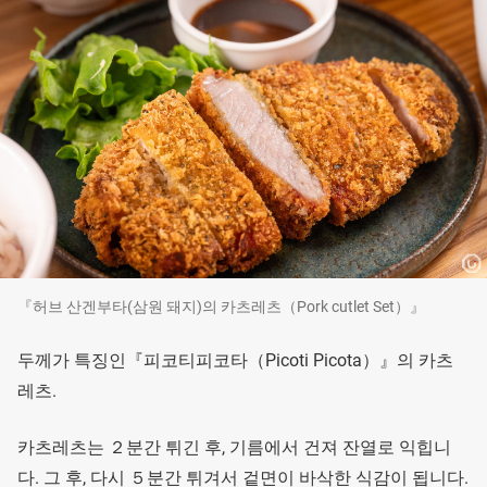
『허브 산겐부타(삼원 돼지)의 카츠레츠（Pork cutlet Set）』
두께가 특징인『피코티피코타（Picoti Picota）』의 카츠
레츠.
카츠레츠는 ２분간 튀긴 후, 기름에서 건져 잔열로 익힙니
다. 그 후, 다시 ５분간 튀겨서 겉면이 바삭한 식감이 됩니다.