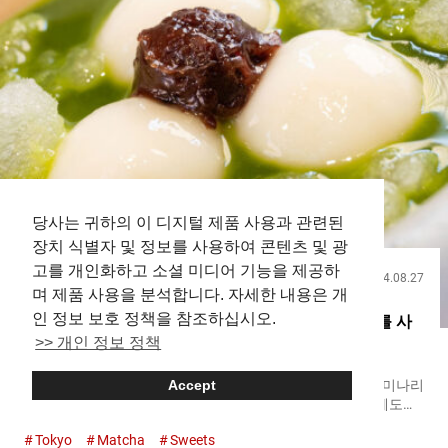
소우게츠（Mahorodou Sougetsu）』의 화과자 장인이자 주인인
야마기시 시몬 씨 흰색을 기조로 한 심플하고 세련된 모습은 화과
자점이라기보다는 거리의 카페 같은 멋. 가게 안에는 이트인 공간
도 마련되어 있어, 계절의 화과자를 차와 함께 즐기고 싶은 지역의
단골 손님들이 발길을 옮깁니다. 『마호로도 소우게츠
（Mahorodou Sougetsu）』의 외관 카페로도 즐길 수...
당사는 귀하의 이 디지털 제품 사용과 관련된
장치 식별자 및 정보를 사용하여 콘텐츠 및 광
고를 개인화하고 소셜 미디어 기능을 제공하
2024.08.27
음식
며 제품 사용을 분석합니다. 자세한 내용은 개
인 정보 보호 정책을 참조하십시오.
아사쿠사 관광에 딱 맞는 카페 발견！ 말차, 호지차를 사
>> 개인 정보 정책
용한 티라미수와 음료도【야나기 차야 아사쿠사】
아사쿠사는 많은 관광객들이 방문하는 인기 장소입니다. 카미나리
Accept
몬에서 바로 근처에 있는『야나기차야 아사쿠사 신나카미세도오
리（이하 야나기차야）（Yanagi Chaya Asakusa Shin Nakamise-
Tokyo
Matcha
Sweets
dōri）』는 관광객에게 추천하고 싶은 가게입니다. 여기에서 즐길