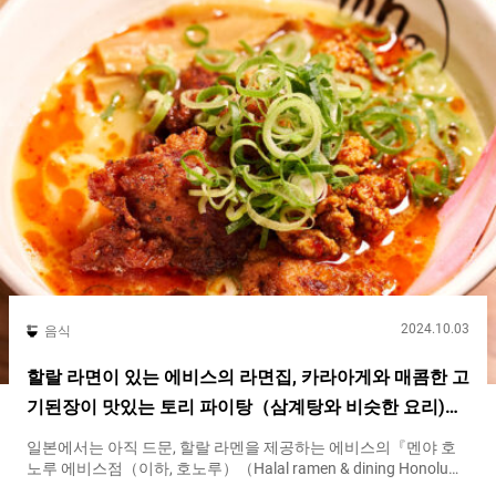
눈길을 끄는 『타카하시야（Takahashiya）』. 게이오 타카오선
의 타카오산구치역에서 케이블카 세이타키역으로 가는 도중에 있
습니다. 『타카하시야（Takahashiya）』는１８３６년 창업, 에
도 시대부터 이어져 온 유서 깊은 전통 소바 가게입니다. ５대째 주
인이 지금도 이어받은 기술과 뜻을 가슴에 품고, 한 그릇 한 그릇 정
성스럽게 완성합니다. 『타카하시야（Takahashiya）』의...
2024.10.03
음식
할랄 라면이 있는 에비스의 라면집, 카라아게와 매콤한 고
기된장이 맛있는 토리 파이탕（삼계탕와 비슷한 요리)
【호노루】
일본에서는 아직 드문, 할랄 라멘을 제공하는 에비스의『멘야 호
노루 에비스점（이하, 호노루）（Halal ramen & dining Honolu
Ebisu）』. 이슬람교도도 먹을 수 있도록, 돼지고기와 알코올을 전