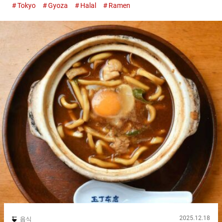
Tokyo
Gyoza
Halal
Ramen
혀 사용하지 않은 라멘을 제공하고 있습니다. 할랄 인증의 『토쿠
세이(특제) 토리 파이탕 라멘（Special Rich Chicken Ramen）』
은 호화로운 한 그릇 『호노루（Honolu）』의 라멘은 닭을 오랫
동안 끓여 탁하게 만든 토리 파이탕 스프입니다. 할랄 인증을 받은
닭으로 육수를 낸 스프에, 『호노루（Honolu）』에서는 다시마,
멸치, 가다랑어, 조개 등의 해산물 베이스 소스를 섞고 있습니다.
토리 파이탕 라멘은 진한 스프가 많은 가운데, 『호노루
（Honolu）』는 부드러운 식감입니다. 『호노루（Honolu）』에
서는 닭의 맛을 더욱 강조한 스프를 사용하고 있으며, 특유의 맛도
없이 깔끔한 맛입니다. 소스의 짠맛이 펀치를 더하고 있습니다. 사
용하는 면은 목 넘김이 좋은 중간 굵기의 면입니다. 쫄깃함을 느낄
수 있으며, 스프와의 어울림도 뛰어납니다. 재료나 조미료에 제한
이 있는 가운데에서도, 『호노루（Honolu）』의 토리 파이탕 라
멘 맛은...
2025.12.18
음식