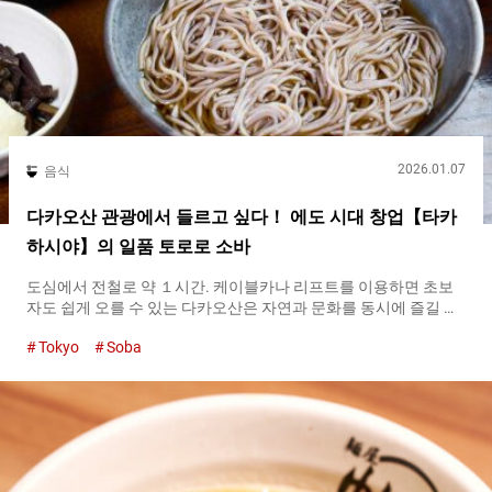
2026.01.07
음식
다카오산 관광에서 들르고 싶다！ 에도 시대 창업【타카
하시야】의 일품 토로로 소바
도심에서 전철로 약 １시간. 케이블카나 리프트를 이용하면 초보
자도 쉽게 오를 수 있는 다카오산은 자연과 문화를 동시에 즐길 수
있는 인기 관광지입니다. 다카오산이 ２００７년에 미슐랭 가이드
Tokyo
Soba
에서 별 ３개를 획득한 이후, 일본 국내는 물론 세계 각국에서 많은
여행자가 방문하게 되었습니다. 등산로 중턱에는 나라 시대에 창
건된 ‘다카오산 약왕원’이 있으며, 산기슭에는 참배자와 관광객을
맞이해 온 오래된 음식점들이 줄지어 있습니다. 오래된 소바 가게
『타카하시야（Takahashiya）』도 그 일각을 담당하는 가게로,
다카오산의 역사와 정취를 음식을 통해 맛볼 수 있는 장소입니다.
에도 시대부터 이어져 온 전통 소바 가게 풍격 있는 모습이 유난히