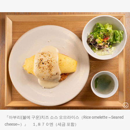
『아부리(불에 구운)치즈 소스 오므라이스（Rice omelette ~Seared
cheese~）』 １,８７０엔（세금 포함）