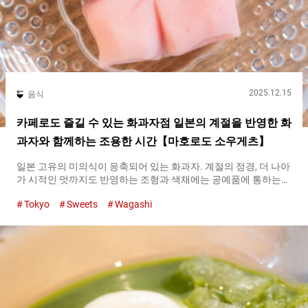
2025.12.15
음식
카페로도 즐길 수 있는 화과자점 일본의 계절을 반영한 화
과자와 함께하는 조용한 시간【마호로도 소우게츠】
일본 고유의 미의식이 응축되어 있는 화과자. 계절의 정경, 더 나아
가 시적인 멋까지도 반영하는 조형과 색채에는 공예품에 통하는
섬세함이 깃들어 있습니다. 그 뒤에 숨쉬는 것은, 일본인의 자연관
Tokyo
Sweets
Wagashi
과 사계절을 존중하는 마음, 그리고 환대의 정신입니다. 화과자는
단순한 과자가 아니라, 일본 문화를 상징하는 존재이기도 합니다.
『마호로도 소우게츠（Mahorodou Sougetsu）』의 화과자 화과
자의 아름다움과 정신성을 현대 생활 속에 도입하고 있는 것이
『마호로도 소우게츠（Mahorodou Sougetsu）』입니다. 화과자
장인이자 주인인 야마기시 시몬 씨는 여러 화과자점에서 약 ２０
년간 수련을 거친 후, ２０１５년에 세타가야에서 『마호로도 소
우게츠（Mahorodou Sougetsu）』을 개업했습니다. 『마호로도