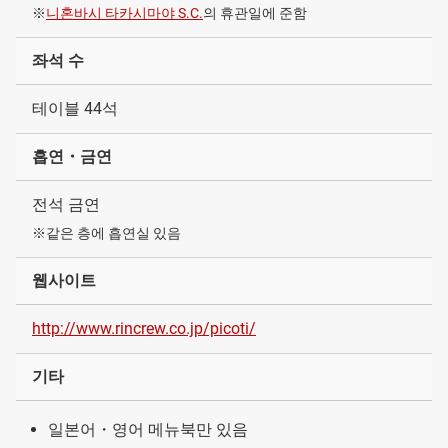
※
니혼바시 타카시마야 S.C.
의 휴관일에 준함
좌석 수
테이블 44석
흡연・금연
전석 금연
※같은 층에 흡연실 있음
웹사이트
http://www.rincrew.co.jp/picoti/
기타
일본어・영어 메뉴북만 있음