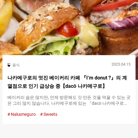
『코시히카리（Koshihikari）』였습니다. 다양한 종류의 쌀을 비
교해 본 결과, 나가노현 사쿠시산의 『코시히카리
（Koshihikari）』를 선택한 이유는 단맛이 있고 쫄깃한 점성이 있
는 식감 때문입니다. 직접 만든 것은 물론, 식어도 식감이 손상되지
않아 케이터링 스타일에 적합했습니다. 나카메구로와 요요기에 매
장을 마련한 현재도, 매장의 주먹밥에는 나가노현 사쿠시산의
『코시히카리（Koshihikari）』를 사용하고 있으며, 농가에서 직
접 구입하고 있다고 합니다. 테이크아웃도 가능한 주먹밥에는 １
９가지 종류의 재료를 준비하고 있습니다. 소금만으로…
2025.04.15
음식
나카메구로의 멋진 베이커리 카페 『I‘m donut ?』의 계
열점으로 인기 급상승 중【dacō 나카메구로】
베이커리 숍은 많지만, 언제 방문해도 갓 만든 것을 먹을 수 있는 곳
은 그리 많지 않습니다. 나카메구로에 있는 『dacō 나카메구로
（dacō Nakameguro）』의 약 ４０종류의 빵은, 제공 직전에 리
Nakameguro
Sweets
베이크나 마지막 마무리를 추가하여 항상 갓 만든 상태입니다. 테
이크아웃뿐만 아니라 테라스 자리나, 매장 내 테이블 자리에서, 갓
만든 것을 천천히 즐길 수 있는 카페 스타일의 베이커리입니다.
『I‘m donut ?』의 계열점 주목의 베이커리샵 『dacō 나카메구로