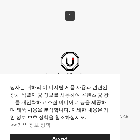
（dacō Nakameguro）』 ２０２４년 ８월에 나카메구로에 오픈
한 『dacō 나카메구로（dacō Nakameguro）』는 인기 도넛점
『I‘m donut ?』을 운영하는 주식회사 peace put이 맡은 가게입니
1
다. 입 안에서 녹는 듯한 도넛 반죽의 식감이 화제인 『I‘m donut
?』은 항상 줄이 서는 정도로 인기가 있습니다. 『dacō 나카메구
로（dacō Nakameguro）』도 또한, 빵 반죽에 신경을 쓰고 치아
가 잘 들어가고 쫄깃한 식감을 빵 장인이 추구합니다. （위쪽 왼쪽
부터）『후르츠 샌드(키위)（Fruit sand (Kiwi)）』『후르츠 샌드
（이치지쿠(무화과)）（Fruit sand (Fig)）』『브리와상
（BRIOISSANT）』（아래쪽 왼쪽부터）『오믈렛…
Umami bites Official Accounts
당사는 귀하의 이 디지털 제품 사용과 관련된
장치 식별자 및 정보를 사용하여 콘텐츠 및 광
고를 개인화하고 소셜 미디어 기능을 제공하
며 제품 사용을 분석합니다. 자세한 내용은 개
About Umami bites
Privacy Policy
Terms of Service
인 정보 보호 정책을 참조하십시오.
>> 개인 정보 정책
Company
Accept