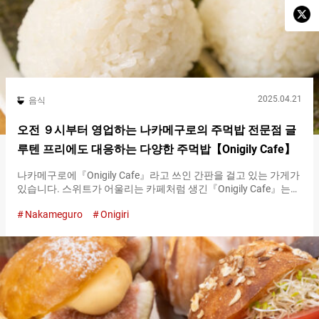
2025.04.21
음식
오전 ９시부터 영업하는 나카메구로의 주먹밥 전문점 글
루텐 프리에도 대응하는 다양한 주먹밥【Onigily Cafe】
나카메구로에『Onigily Cafe』라고 쓰인 간판을 걸고 있는 가게가
있습니다. 스위트가 어울리는 카페처럼 생긴『Onigily Cafe』는
이름 그대로 주먹밥 전문점입니다. 재료에 신경 쓴 주먹밥과 반찬
Nakameguro
Onigiri
은 글루텐 프리에도 대응하고 있습니다. （왼쪽）『멘타이(명란)
크림（Seasoned Cod & Cream）』 이트인：２４０엔（세금 포
함）／테이크아웃 ２３５엔（세금 포함）、（오른쪽）『와후
우(일식) 츠나(참치)（Tuna）』 이트인：２３０엔（세금 포
함）／테이크아웃 ２２６엔（세금 포함） 나가노현 산의 쌀과
무첨가 김을 사용한 정성스러운 주먹밥 원래 케이터링 비즈니스에
서 시작된 『Onigily Cafe』. 식어도 맛있는 쌀에 집중하여, 오너 타
케우치 미래 씨가 선택한 것은 자신의 고향인 나가노현 사쿠시산