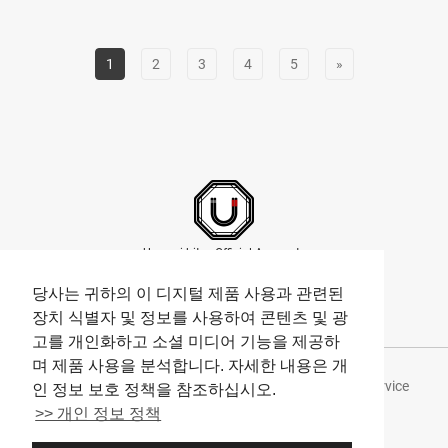
지는 외관입니다. １２층의 리셉션 플로어는 더욱 아트풀하며, 기
모노를 연상시키는 유니폼을 착용한 호텔 직원이 맞이해 줍니다.
유니폼은 시부야의 캣 스트리트에 매장을 두고 있는 『COTÉ
1
2
3
4
5
»
MER』가 『호텔 인디고 도쿄 시부야（Hotel Indigo Tokyo
Shibuya）』를 위해 디자인한 단 하나의 오리지널입니다. 시부야
와 인연이 있는 상점이나 아티스트와의 콜라보레이션이 곳곳에 산
재해 있는 것이 『호텔 인디고 도쿄 시부야（Hotel Indigo Tokyo
Shibuya）』의 큰 특징입니다. 리셉션 플로어의 벽에도 시부야에
서 영감을 받은 아트 작품 １１층에 있는 올데이 다이닝 『Gallery…
Umami bites Official Accounts
당사는 귀하의 이 디지털 제품 사용과 관련된
장치 식별자 및 정보를 사용하여 콘텐츠 및 광
고를 개인화하고 소셜 미디어 기능을 제공하
며 제품 사용을 분석합니다. 자세한 내용은 개
About Umami bites
Privacy Policy
Terms of Service
인 정보 보호 정책을 참조하십시오.
>> 개인 정보 정책
Company