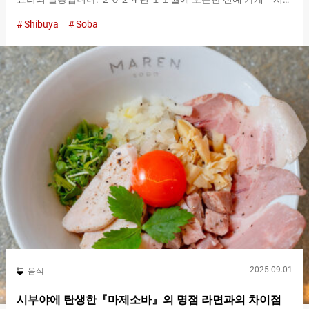
야 츠케소바 오사지.（Shibuya Tsukesoba Osaji.）』에서는 모던
Shibuya
Soba
한 공간에서 다른 곳에서는 맛볼 수 없는 참신한 츠케소바를 즐길
수 있습니다. 일본의 전통적인 소바는 자루소바나 모리소바로 대
표되듯이, 간장이나 다시 등을 섞은 국물에 찍어 먹습니다. 거기에
서 파생된 츠케소바는, 일반적인 소바와 츠케 국물이 달라, 돼지나
닭 등 동물계나 매운 풍미 등, 자유도가 높은 창작 츠케 국물에 찍어
먹는 새로운 스타일인 경우가 많습니다. 『시로(흰) 마라 니쿠야사
이(고기야채) 츠케소바 카쿠니 고한(밥) 세트（White Mala Meat
and Vegetable Tsukesoba with Braised Pork Belly Rice Set）』
１,６００엔（세금 포함） 시부야 중심지에서 조금 떨어진 곳에
오픈한『시부야 츠케소바 오사지.（Shibuya Tsukesoba
Osaji.）』는, 홋카이도와 도쿄 등지에 약 ２０개 점포를 전개하는
수프 카레의 인기 브랜드『Rojiura Curry SAMURAI.』의 계열점입
니다. 『Rojiura Curry SAMURAI.』의 메소드를 살린 개성적인…
2025.09.01
음식
시부야에 탄생한『마제소바』의 명점 라면과의 차이점