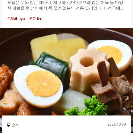
오뎅은 무와 같은 채소나, 치쿠와・가마보코와 같은 어묵 등 다양
한 재료를 큰 냄비에서 푹 끓인 일본의 전통 요리입니다. 전국에는
오뎅과 술을 함께 즐길 수 있는 가게가 많이 존재합니다. 사용하는
Shibuya
Oden
육수의 종류나 재료(오뎅 재료)의 선택 방법은 천차만별로, 가게마
다 개성이 빛납니다. 그 중에서도, 시부야의 『COZAKURA』는 드
문 소고기 육수를 사용한 오뎅을 맛볼 수 있는 가게입니다. 시부야
역에서 센터가이를 지나, 스트리트 패션 샵과 레코드 샵 등이 늘어
선 지역으로. 여기에 『규다시 오뎅 사카바
COZAKURA（Gyuudashi Odensakaba COZAKURA）』가 있습니
다. 가게 안에는 테이블석이 늘어서 있고, 주방 근처에는 카운터석
도 있습니다. 원래는 뮤직 바였던 가게 내부는, 일본주를 마시는 사
각 잔이 천장에 장식되어 있어, 스타일리시한 분위기가 있습니다.
정성스럽게 우려낸 소고기 육수로 끓인 절품 오뎅
『COZAKURA』의 가장 큰 특징은 오뎅을 끓이는 육수를 소고기
에서 우려낸다는 점입니다. 일반적으로 오뎅의 육수에는 가쓰오부
시나 사바부시, 다시마 등으로 우려낸 것을 사용하는…
2025.10.30
음식