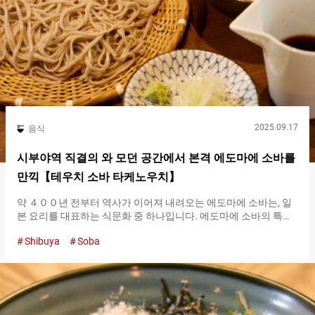
성되면 번호로 호출되는 시스템이므로, 그때까지는 자리에서 기다
리세요. 요리가 준비되는 동안, 창구 옆에 있는…
2025.09.17
음식
시부야역 직결의 와 모던 공간에서 본격 에도마에 소바를
만끽【테우치 소바 타케노우치】
약 ４００년 전부터 역사가 이어져 내려오는 에도마에 소바는, 일
본 요리를 대표하는 식문화 중 하나입니다. 에도마에 소바의 특징
은 가늘고 샤프한 면. 그리고 소바의 원재료는, 메밀가루가 약 ８
Shibuya
Soba
할, 밀가루가 약 ２할의 배합입니다. 소바의 풍미를 확실히 느낄 수
있는 비율과, 씹는 맛, 목 넘김의 좋음을 양립시키는 배합이라고 합
니다. 그리고, 국물은 진간장을 베이스로 가다랑어와 다시마에서
추출한 육수를 합친, 진하고 감칠맛이 강한 맛입니다. 에도마에 소
바의 본격적인 맛을, 시부야역 직결의 와 모던 공간에서 즐길 수 있
는 곳이 『테우치 소바 타케노우치（Teuchisoba-Takenouchi）』