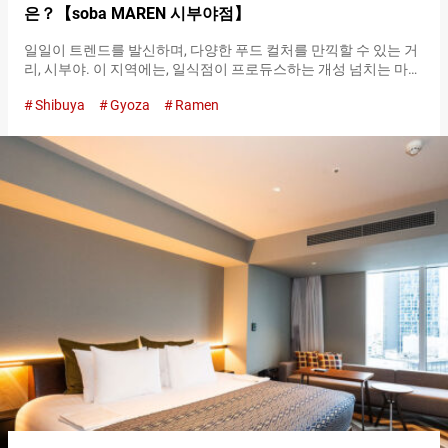
은？【soba MAREN 시부야점】
일일이 트렌드를 발신하며, 다양한 푸드 컬처를 만끽할 수 있는 거
리, 시부야. 이 지역에는, 일식점이 프로듀스하는 개성 넘치는 마제
소바를 맛볼 수 있는『soba MAREN 시부야점（soba MAREN
Shibuya
Gyoza
Ramen
Shibuyaten）』이 있습니다. 마제소바는 간단히 말해, 스프가 아
닌 소스나 기름을 면과 섞어 먹는 라면입니다. 소바라는 이름이지
만, 면에는 메밀가루가 사용되지 않고, 라면과 마찬가지로 밀가루
가 주체입니다. 마제소바에 명확한 정의는 없지만, 일반적으로 조
리 단계에서 소스나 기름과 면을 섞는 것이 특징입니다. 다양한 토
핑이나 조미료로 자신만의 맛으로 커스터마이즈하여 즐기는 것이
일반적인 먹는 방법입니다. 세상의 많은 마제소바는 정크푸드적인
요리이지만,『soba MAREN 시부야점（soba MAREN
Shibuyaten）』은 모든 식재료를 엄선하여, 고급스럽고 독창적인
마제소바에 집중하고 있습니다. 『차슈 쇼유(간장) 마제소바
（Roasted Pork MAZESOBA (Soup-less Noodle)）』 １,３５０
엔（세금 포함） 일식의 섬세함과 깊은 감칠맛이 융합된『차슈 쇼
유(간장) 마제소바（Roasted Pork MAZESOBA (Soup-less
Noodle)）』 『soba MAREN 시부야점（soba MAREN
Shibuyaten）』에서 인기 있는 메뉴는『차슈 쇼유(간장) 마제소
바（Roasted Pork MAZESOBA (Soup-less…