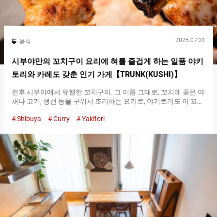
2025.07.31
음식
시부야만의 꼬치구이 요리에 혀를 즐겁게 하는 일품 야키
토리와 카레도 갖춘 인기 가게【TRUNK(KUSHI)】
전후 시부야에서 유행한 꼬치구이. 그 이름 그대로, 꼬치에 꽂은 야
채나 고기, 생선 등을 구워서 조리하는 요리로, 야키토리도 이 꼬치
구이의 한 종류입니다. 도시의 발전을 음식이라는 형태로 지탱한
Shibuya
Curry
Yakitori
꼬치구이는, 말하자면 시부야를 대표하는 요리입니다. 그런 시부
야의 역사와 문화를 반영한 가게가 『TRUNK(KUSHI)』입니다. 시
부야와 하라주쿠를 잇는 산책로 주변, 캣 스트리트라고 불리는 지
역에 위치한 『TRUNK(KUSHI)』. 현대적이고 모던한 점포가 늘어
선 지역이기 때문에, 『TRUNK(KUSHI)』의 레트로한 멋을 남긴 가
게 모습이 눈길을 끕니다. 『TRUNK(KUSHI)』내부
『TRUNK(KUSHI)』의 간판 메뉴 『토리(닭고기) 츠쿠네
（Chicken Meat Balls）』 가게에서 제공하는 꼬치구이는 총 １７
종류입니다. 소고기, 돼지고기, 닭고기, 야채 등 다양한 재료를 숯
불에 구워낸 꼬치구이는 어떤 것을 선택해도 틀림없는 맛입니다.
그 중에서 먼저 소개할 것은, 가게의 간판 메뉴라 할 수 있는 『칸반