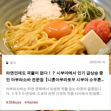
입니다. 재료부터 제조법까지 철저히 신경을 쓰는 『테우치 소바
타케노우치（Teuchisoba-Takenouchi）』에서는, 시부야의 소란
을 느끼지 못할 차분한 공간에서, 멋진 에도마에 소바 체험을 할 수
있습니다. 에도마에 소바를 만드는 모습을 가게 안에서 보면서 식
사를 가게에서 사용하는 소바의 열매는, 홋카이도나 후쿠이 등 시
기마다 산지를 바꾸어, 그 타이밍에 가장 고품질인 것을 엄선하고
있습니다….
2025.09.16
음식
라면인데도 국물이 없다！？ 시부야에서 인기 급상승 중
인 아부라소바 전문점【니혼아부라토우 시부야 소우혼
부】
아부라소바는 라면 문화에서 파생된 국물 없는 라면의 일종입니
다. １９５０년대에, 도쿄의 라면 가게의 직원 식사에서 탄생했다
고 전해지는 아부라소바. 현재는 전국에 퍼져 전문점도 늘어나고
Shibuya
Ramen
있는 인기 장르입니다. 그 특징은, 국물을 사용하지 않고 참기름이
나 닭기름 등의 기름과, 간장이나 소금 등으로 만든 소스를 면과 섞