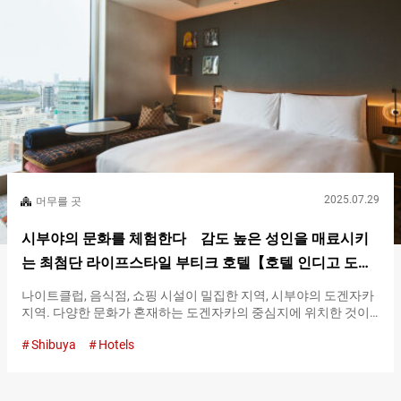
First）』, 『다양성（Diversity）』, 『건강（Wellness）』, 『문
화（Culture）』의 ５가지 축입니다. 『TRUNK(HOTEL) CAT
STREET』에서는 컨셉을 반영한 디자인과 서비스가 곳곳에 배치
되어 있으며, 개업부터 현재에 이르기까지 전 세계의 여행 애호가
를 매료시키고 있습니다. 프론트 쇼핑과 관광 모두에 적합한
『TRUNK(HOTEL) CAT STREET』 주변 『TRUNK(HOTEL) CAT
STREET』가 위치한 곳은, 시부야구 진구마에 ５초메입니다. 정확
히 캣 스트리트의 중간 지점에 위치해 있으며, 시부야와 하라주쿠
모두에 접근하기 쉬운 위치에 있습니다. 지금은 많은 사람들이 오
가는…
2025.07.29
머무를 곳
시부야의 문화를 체험한다 감도 높은 성인을 매료시키
는 최첨단 라이프스타일 부티크 호텔【호텔 인디고 도쿄
시부야】
나이트클럽, 음식점, 쇼핑 시설이 밀집한 지역, 시부야의 도겐자카
지역. 다양한 문화가 혼재하는 도겐자카의 중심지에 위치한 것이
『호텔 인디고 도쿄 시부야（Hotel Indigo Tokyo Shibuya）』입
Shibuya
Hotels
니다. 『호텔 인디고 도쿄 시부야（Hotel Indigo Tokyo
Shibuya）』 외관 시부야의 아트 최전선을 느낄 수 있는 『호텔 인
디고 도쿄 시부야（Hotel Indigo Tokyo Shibuya）』 디자인성이
풍부한 기하학 무늬의 벽면은 도겐자카 거리와 자연스럽게 어우러