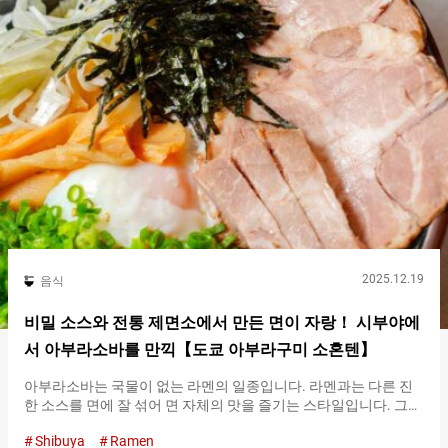
게입니다. 『ESPRESSO D WORKS yellow 시부야（SPRESSO D
WORKS yellow Shibuya）』의 내부 『ESPRESSO D WORKS
yellow 시부야（SPRESSO D WORKS yellow Shibuya）』가 있는
곳은, 시부야의 스크램블 교차로에서 가까운 곳에 있는 빌딩의 지
하 １층. 나무를 기조로 한 세련된 공간이 펼쳐집니다. 『더블 치즈
함박 오므라이스（W cheese Hamburg omelette rice）』가 인기
있는 이유는…. 『ESPRESSO D WORKS yellow 시부야（SPRESSO
D WORKS yellow Shibuya）』의 가장 인기 있는 메뉴는, 부드러운
계란과 수제…
2025.12.19
음식
비밀 소스와 전통 제면소에서 만든 면이 자랑！ 시부야에
서 아부라소바를 만끽【도쿄 아부라구미 소혼텐】
아부라소바는 국물이 없는 라멘의 일종입니다. 라멘과는 다른 진
한 소스를 면에 잘 섞어 면 자체의 맛을 즐기는 스타일입니다. 그
중에서도 『도쿄 아부라구미 소혼텐（Tokyo Aburagumi
Shibuya
Ramen
Souhonten）』은 일본 전국은 물론 해외까지 매장을 전개하는 일