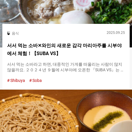
는, 카마타마 우동의 라멘…
2025.09.25
음식
서서 먹는 소바✕와인의 새로운 감각 마리아주를 시부야
에서 체험！【SUBA VS】
서서 먹는 소바라고 하면, 대중적인 가게를 떠올리는 사람이 많지
않을까요. ２０２４년 ９월에 시부야에 오픈한 『SUBA VS』는 와
인샵과 콜라보레이션한 새로운 감각의 서서 먹는 소바 가게입니
Shibuya
Soba
다. 스타일리시한 실내와 개성적인 메뉴가 SNS 등에서 주목을 받
고 있습니다. 『SUBA VS』는 『간판 없는 소바 가게（the soba
shop with no sign）』로 교토에서 인기 있는 서서 먹는 소바 가게
『SUBA』와 와인샵 『VIRTUS』가 융합한 매장입니다. 매장은 매
우 세련된 공간입니다. 스타일리시한 콘크리트 카운터가 인상적입
니다. 가게 밖에도 간판은 없습니다. 아무것도 모른 채 가게 앞을
지나가도, 많은 사람들이 서서 먹는 소바 가게라고는 눈치채지 못
할 것입니다. 주문은 가게 안쪽에 있는 작은 창구에서 합니다. 계산
은 선불이며 현금은 사용할 수 없고, 캐시리스 결제만 가능하니 주
의하세요. 주문을 하면 번호가 적힌 식권이 제공됩니다. 요리가 완