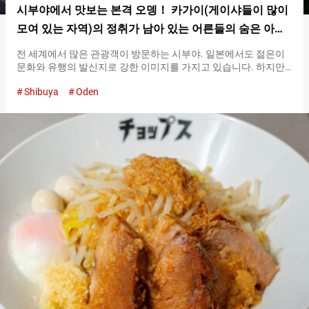
시부야에서 맛보는 본격 오뎅！ 카가이(게이샤들이 많이
모여 있는 자역)의 정취가 남아 있는 어른들의 숨은 아지
트【오뎅 캇포우 히데】
전 세계에서 많은 관광객이 방문하는 시부야. 일본에서도 젊은이
문화와 유행의 발신지로 강한 이미지를 가지고 있습니다. 하지만
시부야 지역에 위치한 마루야마초는 메이지, 다이쇼 시대에는 수
Shibuya
Oden
많은 요릿집이 늘어서 있던 카가이였습니다. 다다미방에서는 게이
샤가 춤이나 샤미센 등을 선보이며 접대하던, 예전에는 그런 광경
이 당연했다고 합니다. 현재는 완전히 변해버린 시부야지만, 사실
이 마루야마초 지역은 지금도 카가이의 얼굴을 남기고 있습니다.
그중에서도 『오뎅 캇포우 히데（Oden Kappou Hide）』는 카가
이의 정취를 느낄 수 있는 귀중한 가게 중 하나입니다. 『오뎅 캇포
우 히데（Oden Kappou Hide）』의 창업은 １９７６년. 초대 여
주인의 본가였다는 민가를 개축하여 만들어진 점포는, 지은 지 １
００년이 넘었다고 합니다. 전통적인 일본 민가의 분위기를 느낄
수 있는, 차분한 공간입니다. 입구에 들어서자마자 있는 곳에는 카
운터석이 있습니다. 주방의 모습이나 가득 늘어선 오뎅 냄비를 보
면서 요리와 술을 맛볼 수 있는 특등석입니다. 『오뎅 캇포우 히데
（Oden Kappou Hide）』는…