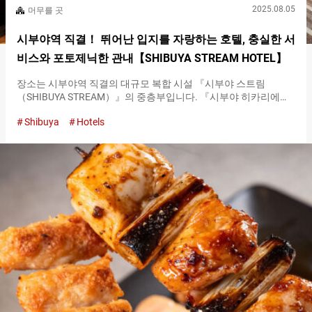
2025.08.05
머무를 곳
시부야역 직결！ 뛰어난 입지를 자랑하는 호텔, 충실한 서
비스와 포토제닉한 관내【SHIBUYA STREAM HOTEL】
장소는 시부야역 직결의 대규모 복합 시설 『시부야 스트림
（SHIBUYA STREAM）』의 중층부입니다. 『시부야 히카리에
（Shibuya Hikarie）』나 『시부야 스크램블（Shibuya Scramble
Shibuya
Hotels
Square）』과 같은 쇼핑에 최적인 시설에도 도보 몇 분으로 접근
가능합니다. 그런 뛰어난 입지와 편리성을 자랑하는 호텔이
『SHIBUYA STREAM HOTEL』입니다. 프론트 빌딩 １층의 입구에
서 엘리베이터로 ４층에 올라가면, 빈티지 모던한 로비 라운지에
도착합니다. 헤링본 바닥, 선반에 장식된 서적과 아트 작품, 벽돌로
꾸며진 벽은 뉴욕의 멋진 지역인 브루클린, 혹은 미술관을 연상시
키는 인테리어입니다. 시부야라고 하면, 눈에 들어오는 모든 것이
최첨단인 거리라는 이미지를 가지기 쉽습니다. 그러나,
『SHIBUYA STREAM HOTEL』은 그 이미지를 좋은 의미로 뒤집는
존재입니다. 로비 라운지 센스가 돋보이는 빈티지 모던한 객실 옛
것에 대한 존경을 표하며 현대적으로 어레인지한 인테리어는 객실
에도 반영되어 있습니다. 크리에이터의 레지던스를 표현한 객실은
독창적인 공간입니다. 텍스타일과 바닥에 디자인 포인트를 두고,
신경을 쓰인 가구와 함께 센스 있게…