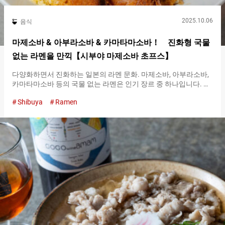
2025.10.06
음식
마제소바 & 아부라소바 & 카마타마소바！ 진화형 국물
없는 라멘을 만끽【시부야 마제소바 초프스】
다양화하면서 진화하는 일본의 라멘 문화. 마제소바, 아부라소바,
카마타마소바 등의 국물 없는 라멘은 인기 장르 중 하나입니다. 이
러한 국물 없는 라멘을, 유행의 발신지, 시부야 역 근처에서 마음껏
Shibuya
Ramen
맛볼 수 있는 전문점이 『시부야 마제소바 초프스（Shibuya
Mazesoba Chops）』입니다. 마제소바, 아부라소바, 카마타마소
바의 차이에 대해 명확한 정의는 없습니다. 그리고 소바라고 명명
되어 있지만, 각각의 면은 일본 음식에서 사용되는 일반적인 소바
와는 다르며, 라멘과 동일합니다. 참고로 『시부야 마제소바 초프
스（Shibuya Mazesoba Chops）』에서는, 두 종류의 신경을 쓰인
면을 사용하여 라멘과 마제소바・아부라소바・카마타마소바로
나누고 있습니다. 아부라소바는, 기름과 주로 간장 베이스의 소스
를 면과 섞어 먹는 심플하고 클래식한 요리입니다. 기름이라는 이
름이 붙어 있지만, 과도하게 기름지다는 의미는 아닙니다. 마제소
바는, 아부라소바에서 파생된 메뉴입니다. 소스와 재료와 면을 섞
어 먹는 방법은 아부라소바와 같지만, 양념이나 토핑에 자유도가
높아 현대적인 창작 면이라고 할 수 있습니다. 또한, 카마타마소바