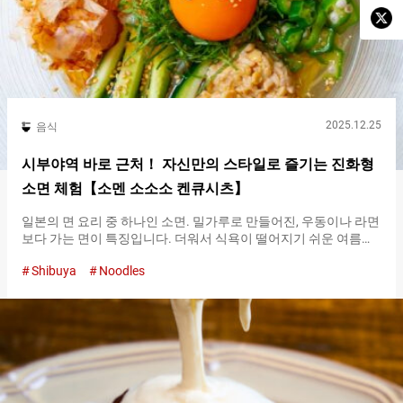
2025.12.25
음식
시부야역 바로 근처！ 자신만의 스타일로 즐기는 진화형
소면 체험【소멘 소소소 켄큐시츠】
일본의 면 요리 중 하나인 소면. 밀가루로 만들어진, 우동이나 라면
보다 가는 면이 특징입니다. 더워서 식욕이 떨어지기 쉬운 여름에
도, 목 넘김이 좋고 가볍게 먹을 수 있어, 일본의 여름을 대표하는
Shibuya
Noodles
요리로도 알려져 있습니다. 최근에는, 찍어 먹는 소스나 스프에 변
화를 준 다양한 버전의 소면도 등장하고 있습니다. 날마다 진화를
계속하는 소면을 즐길 수 있는 장소가 시부야역과 직결된 상업 시
설 『시부야 히카리에（Shibuya Hikarie）』에 있는 『소멘 소소
소 켄큐시츠（Somen Sososo Kenkyushitsu）』입니다. 새로운
소면의 먹는 방법을 연구하는 독특한 콘셉트를 내세우며, 실험실
같은 미니멀하고 스타일리시한 공간에서 다양한 소면을 １년 내내
즐길 수 있습니다. 『소멘 소소소 켄큐시츠（Somen Sososo