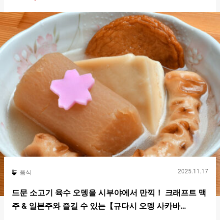
본에서도 손꼽히는 아부라소바 전문점입니다. 각지에 팬을 보유한
인기 체인입니다. 이번에는, 『도쿄 아부라구미 소혼텐 시부야구
미（Tokyo Aburagumi Souhonten Shibuya）』에서 인기의 비밀
을 탐구합니다. 도쿄유조미소혼텐 외관 시부야역 남쪽 출구에서
도보 약 ３분, C２출구에서는 더 가까운 １분 거리입니다. 유난히
눈에 띄는 아부라소바의 네온 사인이 방문객을 맞이합니다. 매장
내에는 카운터석이 １０석 아부라소바는 일본의 패스트푸드적인
존재입니다. 양이 푸짐하면서도 간편하게 먹을 수 있어, 시부야에
서 일하는 활기찬 젊은이들은 물론 해외에서 온 관광객에게도 호
평입니다. 점심시간에는 줄이 생길 때도 있지만, 의외로 회전은 빠
른 편입니다. 조금 기다리면 순서가 돌아옵니다. 입장하면, 입구 오
른쪽에 있는 자동판매기에서 식권을 구입하여 직원에게 건네주세
요. 결제는 현금 또는 교통계…
2025.11.17
음식
드문 소고기 육수 오뎅을 시부야에서 만끽！ 크래프트 맥
주 & 일본주와 즐길 수 있는【규다시 오뎅 사카바
COZAKURA】