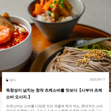
어 먹는 스타일입니다. 일본의 푸드 컬처의 발신지인 시부야에는
많은 아부라소바 전문점이 있습니다. 그중에서도『니혼아부라토
우 시부야 소우혼부（Abura Soba Nihon Aburatō Shibuya）』는
국내외에서 팬들이 방문하는 인기 가게입니다. 시부야 외에도 도
쿄 내에 여러 매장을 전개하는『니혼아부라토우（Nihon
Aburatō）』은,『라멘 하야시다（Ramen Hayashida）』등 수많
은 인기 가게를 운영하는 기업이 프로듀스하는 아부라 소바 전문
브랜드입니다. 『타라코(명란) 버터 가마타마(가마솥) 아부라소바
（Abura Soba with raw egg, cod roe, butter, Parmesan cheese,
and noodle soup base）』 １,０００엔（세금 포함） 일본과 서
양의 독특한 맛을 즐길 수 있는『타라코(명란) 버터 가마타마(가마
솥) 아부라소바（Abura Soba with raw egg, cod roe, butter,
Parmesan…
2025.09.11
음식
독창성이 넘치는 창작 츠케소바를 맛보다【시부야 츠케
소바 오사지.】
츠케소바는 소바를 다양한 맛의 국물에 찍어 먹는, 현대적인 소바
요리의 일종입니다. ２０２４년 １１월에 오픈한 신예 가게『시부