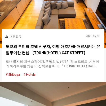
(간판) 쿠시야끼(꼬치구이)（Signature grilled skewer）』인 『토
리(닭고기) 츠쿠네（Chicken Meat Balls）』입니다. 역시 가게를
대표하는 꼬치구이인 만큼, 단품 외에도 『토리(닭고기) 츠쿠네
（Chicken Meat…
2025.07.30
머무를 곳
도쿄의 부티크 호텔 선구자, 여행 애호가를 매료시키는 유
일무이한 컨셉 【TRUNK(HOTEL) CAT STREET】
도내 굴지의 패션 스팟이자, 유행의 발신지인 캣 스트리트. 시부야
와 하라주쿠를 잇는 이 산책로를 따라, 『TRUNK(HOTEL) CAT
STREET』가 개업한 것은 ２０１７년의 일이었습니다.
Shibuya
Hotels
『TRUNK(HOTEL) CAT STREET』 외관 가장 큰 특징은 뭐니 뭐니
해도, 컨셉인 『소셜라이징（Socializing）』입니다. 원래 사교나
교류를 의미하는 『소셜라이징（Socializing）』이지만,
『TRUNK(HOTEL) CAT STREET』에서는 『자신답게 목적을 가지
고 사회와 연결되는 것（connecting with society purposefully
and authentically）』으로 재정의했습니다. 이 컨셉을 지탱하는
것은 『환경（Environment）』, 『로컬 우선주의（Local