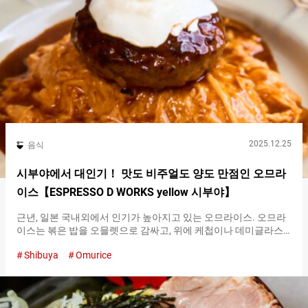
Kenkyushitsu）』의 내부 중국에서 전해졌다고 하는 소면은, 찬물
에 면을 식혀, 면츠유 등의 간장 베이스의 찍어 먹는 소스에 찍어 먹
는 것이 정석 스타일입니다. 가볍고 목 넘김이 좋아, 여름의 더위를
완화하는 요리로 자리 잡고 있습니다….
2025.12.25
음식
시부야에서 대인기！ 맛도 비주얼도 양도 만점인 오므라
이스【ESPRESSO D WORKS yellow 시부야】
근년, 일본 국내외에서 인기가 높아지고 있는 오므라이스. 오므라
이스는 볶은 밥을 오믈렛으로 감싸고, 위에 케첩이나 데미글라스
소스를 뿌려 완성한, 일본 발상의 요리입니다. 그 외관의 아름다움
Shibuya
Omurice
과 부드러운 맛은 국경을 넘어 폭넓은 세대에 널리 사랑받고 있습
니다. 시부야의 오므라이스 전문점 『ESPRESSO D WORKS yellow
시부야（SPRESSO D WORKS yellow Shibuya）』는, 그런 오므라
이스를 찾는 많은 손님이 매일 몰려드는, 줄이 끊이지 않는 인기 가