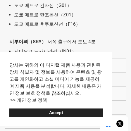
도쿄 메트로 긴자선（G01）
도쿄 메트로 한조몬선（Z01）
도쿄 메트로 후쿠토신선（F16）
시부야역（SBY）
서쪽 출구에서 도보 4분
게이오 이노카시라선（IN01）
전화번호
당사는 귀하의 이 디지털 제품 사용과 관련된
장치 식별자 및 정보를 사용하여 콘텐츠 및 광
03-5422-3040
고를 개인화하고 소셜 미디어 기능을 제공하
며 제품 사용을 분석합니다. 자세한 내용은 개
예약
인 정보 보호 정책을 참조하십시오.
>> 개인 정보 정책
불가
Accept
결제 방법