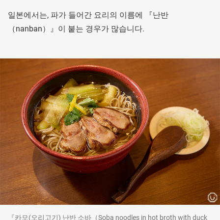
일본에서는, 파가 들어간 요리의 이름에 『난반
（nanban）』이 붙는 경우가 많습니다.
『카모(오리고기) 난반 소바（Soba noodles in hot broth with duck