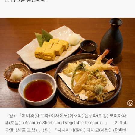
（앞）『에비와(새우와) 야사이노(야채의) 텐푸라(튀김) 모리아와
세(모둠)（Assorted Shrimp and Vegetable Tempura）』 ２,６４
０엔（세금 포함）,（뒤）『다시마키(말이) 타마고(계란)（Rolled