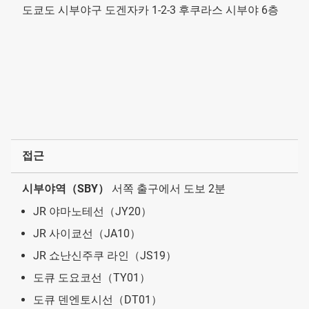
도쿄도 시부야구 도겐자카 1-2-3 후쿠라스 시부야 6층
접근
시부야역（SBY）
서쪽 출구에서 도보 2분
JR 야마노테선（JY20）
JR 사이쿄선（JA10）
JR 쇼난신주쿠 라인（JS19）
도큐 도요코선（TY01）
도큐 덴엔토시선（DT01）