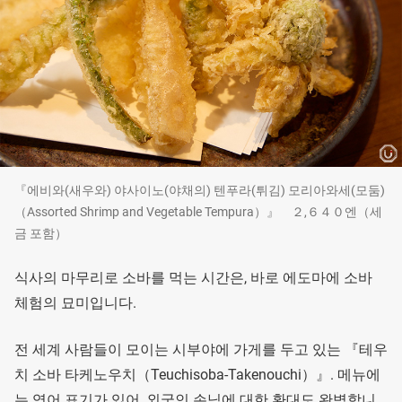
『에비와(새우와) 야사이노(야채의) 텐푸라(튀김) 모리아와세(모둠)
（Assorted Shrimp and Vegetable Tempura）』 ２,６４０엔（세
금 포함）
식사의 마무리로 소바를 먹는 시간은, 바로 에도마에 소바
체험의 묘미입니다.
전 세계 사람들이 모이는 시부야에 가게를 두고 있는 『테우
치 소바 타케노우치（Teuchisoba-Takenouchi）』. 메뉴에
는 영어 표기가 있어, 외국인 손님에 대한 환대도 완벽합니