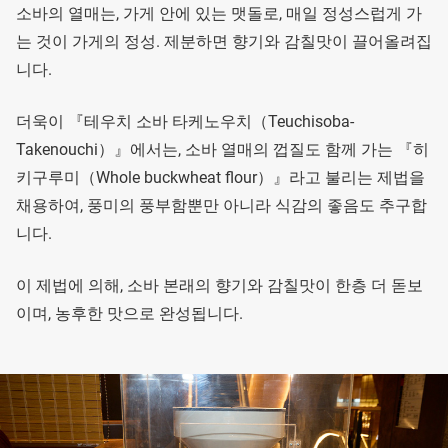
소바의 열매는, 가게 안에 있는 맷돌로, 매일 정성스럽게 가
는 것이 가게의 정성. 제분하면 향기와 감칠맛이 끌어올려집
니다.
더욱이 『테우치 소바 타케노우치（Teuchisoba-
Takenouchi）』에서는, 소바 열매의 껍질도 함께 가는 『히
키구루미（Whole buckwheat flour）』라고 불리는 제법을
채용하여, 풍미의 풍부함뿐만 아니라 식감의 좋음도 추구합
니다.
이 제법에 의해, 소바 본래의 향기와 감칠맛이 한층 더 돋보
이며, 농후한 맛으로 완성됩니다.