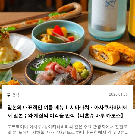
고 즐거운 기분을 만들어 줍니다. 창업 당시부터, 가게를 대표하는
메뉴가 된 것이 『후루츠 파르페（Fruit parfait）』입니다. 그 화
려한 모습은, 많은 사람을 행복한 기분으로 만들어 줄 것입니다.
『후루츠 파르페（Fruit parfait）』 １,８７０엔（세금 포함）
사용된 과일은 １３종류. 계절에 따라 제철 과일을 가득 담고 있습
니다. 취재로 방문한 ２０２４년 ９월 시점에서는, 바나나, 멜론,
오렌지,...
2026.01.05
음식
일본의 대표적인 여름 메뉴！ 시타마치・아사쿠사바시에
서 일본주와 계절의 미각을 만끽【니혼슈 바루 카모스】
도쿄역이나 아사쿠사, 아키하바라와 같은 주요 관광지에서 전철로
몇 분, 도에이 지하철 아사쿠사선으로 하네다 공항에서 약 ３０분