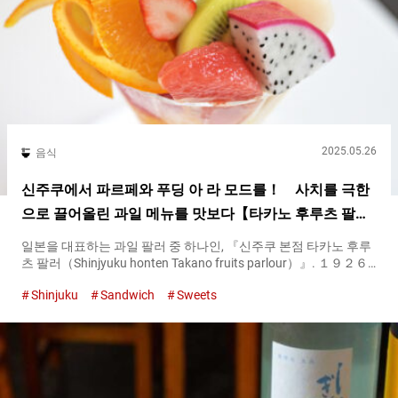
2025.05.26
음식
신주쿠에서 파르페와 푸딩 아 라 모드를！ 사치를 극한
으로 끌어올린 과일 메뉴를 맛보다【타카노 후루츠 팔
러】
일본을 대표하는 과일 팔러 중 하나인, 『신주쿠 본점 타카노 후루
츠 팔러（Shinjyuku honten Takano fruits parlour）』. １９２６
년 창업 이래, 신주쿠에서 다양한 세대에게 이용되고 있습니다. 다
Shinjuku
Sandwich
Sweets
채로운 과일을 사치스럽게 사용한 메뉴들은 누구나 동경할 것입니
다. 계절마다 제철 과일을 담은 디저트는 물론, 연중 즐길 수 있는
정통 메뉴도 인기 메뉴의 관록을 자랑합니다. 섬세하면서도 대담
한 커팅 기술은 보기만 해도 감탄을 자아냅니다. １３종류의 과일
을 맛볼 수 있는 과일 파르페 『신주쿠 본점 타카노 후루츠 팔러
（Shinjyuku honten Takano fruits parlour）』의 요리는 모두 밝