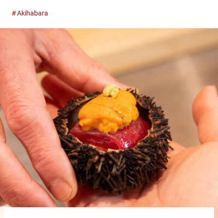
으로 접근성이 좋은 시타마치, 아사쿠사바시. 로컬한 분위기가 감
Akihabara
도는 개인 상점들이 늘어선 가운데 일본주 애호가들 사이에서 평
판을 모으고 있는 곳이 『니혼슈 바루 카모스（Sake Bar
KAMOSU）』입니다. 『니혼슈 바루 카모스（Sake Bar
KAMOSU）』의 내부 불꽃놀이 대회로도 유명한 스미다강을 사이
에 두고 아사쿠사의 바로 옆에 위치한 아사쿠사바시는, 가죽 소품
이나 액세서리, 장난감, 공예 용품 등, 전문점과 도매상이 늘어선 제
조의 거리입니다. 번화한 관광지와는 다른, 옛날 그대로의 도쿄 시
타마치의 정취가 지금도 짙게 남아 있습니다. 그런 아사쿠사바시
역의 서쪽 출구를 나와 바로 있는 곳이 『니혼슈 바루 카모스
（Sake Bar KAMOSU）』. 계절감을 반영한 일본주와 창작 요리를
가볍게 즐길 수 있는 한 곳입니다. 벽을 가득 메운 일본주의 라벨
정석이자 철판！ 먼저 주문하고 싶은 추천 메뉴 『니혼슈 바루 카
모스（Sake...