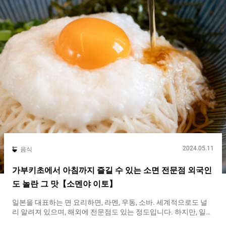
한 젤라토를 먹을 수 있습니다. Umami bites 편집부의 Bensky는
맛있는 말차 젤라토를 찾아 『나나야（Nanaya）』를 방문했습니
다. 『나나야（Nanaya）』의 명물 “세계에서 가장 진한 말차 젤
라토“를 만끽 『나나야（Nanaya）』에는 말차 젤라토에 시즈오
카현 후지에다시산의 고급 말차를 사용하고 있습니다. 풍부한 향
이 특징이며, 말차를 좋아하는 사람에게는 끝내줍니다. 『나나야
（Nanaya）』의 말차 젤라토는 은은한 말차의 풍미를 즐길 수 있
는...
2024.05.11
음식
가부키초에서 아침까지 즐길 수 있는 소면 전문점 외국인
도 놀란 그 맛【소멘야 이토】
일본을 대표하는 면 요리하면, 라멘, 우동, 소바. 세계적으로도 널
리 알려져 있으며, 해외에 전문점도 있는 정도입니다. 하지만, 일본
에는 그 외에도 유명한 면 요리가 있습니다. 특히, “여름의 정취” 라