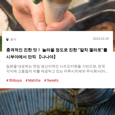
2024.02.29
음식
충격적인 진한 맛！ 놀라울 정도로 진한 “말차 젤라토”를
시부야에서 만끽 【나나야】
일본을 대표하는 찻잎 생산지역인 시즈오카현을 기반으로, 전국
각지에 고품질의 차를 제공하고 있는 마루시치제차 주식회사(이
하, 마루시치제차). １９０７년에 창업한 이후로, ‘정말 맛있는 차
Shibuya
Matcha
Sweets
를 제공하고 싶다’는 마음으로 차잎의 재배나 육성뿐만 아니라, 가
공에서 제품화까지 직접 다루고 있는 회사입니다. 판매되고 있는
차는 수백 엔으로 살 수 있는 저렴한 것부터, 1만 엔을 넘는 것까지
다양하며, 모두 고품질의 맛을 즐길 수 있습니다. 『나나야
（Nanaya）』의 매장에서는 마루시치제차의 차 외에도 디저트
등도 구입 가능 시부야에 있는 『나나야 아오야마점（이하, 나나
야）（Nanaya Aoyama）』에서는 마루시치제차의 말차를 사용