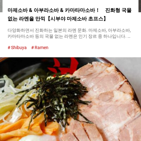
마제소바 & 아부라소바 & 카마타마소바！ 진화형 국물
없는 라멘을 만끽【시부야 마제소바 초프스】
다양화하면서 진화하는 일본의 라멘 문화. 마제소바, 아부라소바,
카마타마소바 등의 국물 없는 라멘은 인기 장르 중 하나입니다. 이
러한 국물 없는 라멘을, 유행의 발신지, 시부야 역 근처에서 마음껏
Shibuya
Ramen
맛볼 수 있는 전문점이 『시부야 마제소바 초프스（Shibuya
Mazesoba Chops）』입니다. 마제소바, 아부라소바, 카마타마소
바의 차이에 대해 명확한 정의는 없습니다. 그리고 소바라고 명명
되어 있지만, 각각의 면은 일본 음식에서 사용되는 일반적인 소바
와는 다르며, 라멘과 동일합니다. 참고로 『시부야 마제소바 초프
스（Shibuya Mazesoba Chops）』에서는, 두 종류의 신경을 쓰인
면을 사용하여 라멘과 마제소바・아부라소바・카마타마소바로
나누고 있습니다. 아부라소바는, 기름과 주로 간장 베이스의 소스
를 면과 섞어 먹는 심플하고 클래식한 요리입니다. 기름이라는 이
름이 붙어 있지만, 과도하게 기름지다는 의미는 아닙니다. 마제소
바는, 아부라소바에서 파생된 메뉴입니다. 소스와 재료와 면을 섞
어 먹는 방법은 아부라소바와 같지만, 양념이나 토핑에 자유도가
높아 현대적인 창작 면이라고 할 수 있습니다. 또한, 카마타마소바
는, 카마타마 우동의 라멘...