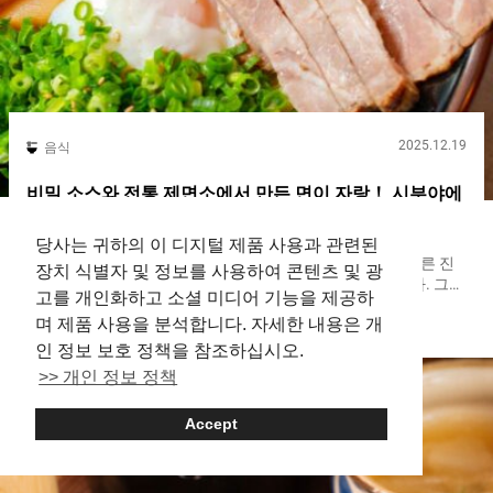
2025.12.19
음식
비밀 소스와 전통 제면소에서 만든 면이 자랑！ 시부야에
서 아부라소바를 만끽【도쿄 아부라구미 소혼텐】
당사는 귀하의 이 디지털 제품 사용과 관련된
아부라소바는 국물이 없는 라멘의 일종입니다. 라멘과는 다른 진
장치 식별자 및 정보를 사용하여 콘텐츠 및 광
한 소스를 면에 잘 섞어 면 자체의 맛을 즐기는 스타일입니다. 그
고를 개인화하고 소셜 미디어 기능을 제공하
중에서도 『도쿄 아부라구미 소혼텐（Tokyo Aburagumi
며 제품 사용을 분석합니다. 자세한 내용은 개
Shibuya
Ramen
Souhonten）』은 일본 전국은 물론 해외까지 매장을 전개하는 일
본에서도 손꼽히는 아부라소바 전문점입니다. 각지에 팬을 보유한
인 정보 보호 정책을 참조하십시오.
인기 체인입니다. 이번에는, 『도쿄 아부라구미 소혼텐 시부야구
>> 개인 정보 정책
미（Tokyo Aburagumi Souhonten Shibuya）』에서 인기의 비밀
을 탐구합니다. 도쿄유조미소혼텐 외관 시부야역 남쪽 출구에서
Accept
도보 약 ３분, C２출구에서는 더 가까운 １분 거리입니다. 유난히
눈에 띄는 아부라소바의 네온 사인이 방문객을 맞이합니다. 매장
내에는 카운터석이 １０석 아부라소바는 일본의 패스트푸드적인