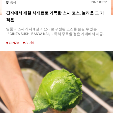
2025.09.22
음식
긴자에서 제철 식재료로 가득한 스시 코스, 놀라운 그 가
격은
일품의 스시와 사계절의 요리로 구성된 코스를 즐길 수 있는
『GINZA SUSHI BANYA KAI』. 특히 주목할 점은 가게에서 제공하
는 것은 단 하나의 코스뿐이라는 점입니다. 코스는 메인이 되는 스
GINZA
Sushi
시를 포함하여 총 ２０가지 요리로 구성되어 있으며, 장인의 기술
과 정성이 담겨 있습니다. 『GINZA SUSHI BANYA KAI』의 ２０２
５년 ４월 코스 예시 참치 대뱃살과 중뱃살 비교 시식 『GINZA
SUSHI BANYA KAI』의 코스는, 일품 요리와 스시를 번갈아 제공하
는 스타일입니다. 스시는 참치 대뱃살과 중뱃살를 비교 시식할 수
있을 뿐만 아니라, 제철 생선을 사용한 네타가 줄지어 있습니다. 미
나미참치 중뱃살 참치는 쿠로마구로（본참치）다음으로 고급품
으로 여겨지는 미나미참치의 대뱃살과 중뱃살입니다. 미나미참치
의 지방은 단맛이 강하며, 그 맛은 참치 중에서도 최고 품종으로 여
겨지는 쿠로마구로에 뒤지지 않습니다. 미나미참치의（아래）중
뱃살,（위）대뱃살 이 미나미참치의 감칠맛을 최대한으로 끌어내
는 것이, 『GINZA SUSHI BANYA KAI』의 특제 간장입니다. 부드
러운 짠맛의 특제 간장을 붓으로 발라낸...