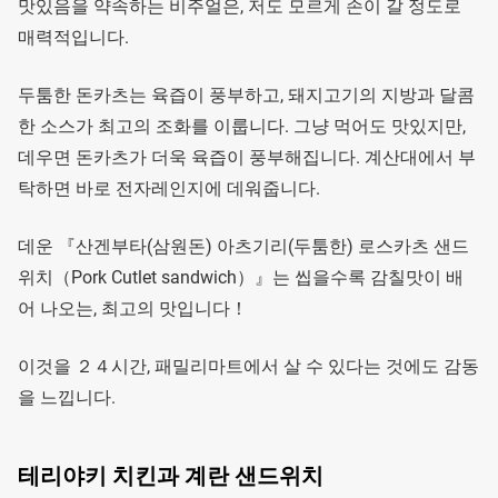
맛있음을 약속하는 비주얼은, 저도 모르게 손이 갈 정도로
매력적입니다.
두툼한 돈카츠는 육즙이 풍부하고, 돼지고기의 지방과 달콤
한 소스가 최고의 조화를 이룹니다. 그냥 먹어도 맛있지만,
데우면 돈카츠가 더욱 육즙이 풍부해집니다. 계산대에서 부
탁하면 바로 전자레인지에 데워줍니다.
데운 『산겐부타(삼원돈) 아츠기리(두툼한) 로스카츠 샌드
위치（Pork Cutlet sandwich）』는 씹을수록 감칠맛이 배
어 나오는, 최고의 맛입니다！
이것을 ２４시간, 패밀리마트에서 살 수 있다는 것에도 감동
을 느낍니다.
테리야키 치킨과 계란 샌드위치