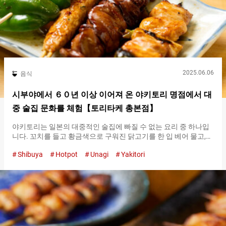
리(닭고기) 츠쿠네（Chicken Meat Balls）』입니다. 역시 가게를
대표하는 꼬치구이인 만큼, 단품 외에도 『토리(닭고기) 츠쿠네
（Chicken Meat…
2025.06.06
음식
시부야에서 ６０년 이상 이어져 온 야키토리 명점에서 대
중 술집 문화를 체험【토리타케 총본점】
야키토리는 일본의 대중적인 술집에 빠질 수 없는 요리 중 하나입
니다. 꼬치를 들고 황금색으로 구워진 닭고기를 한 입 베어 물고,
입안에 넘치는 감칠맛과 육즙을 맥주로 흘려보내는――. ６０년
Shibuya
Hotpot
Unagi
Yakitori
이상, 그 식문화를 음식점 격전지인 시부야 역 앞에서 지켜오고 있
는 곳이, 『토리타케 총본점（Toritake）』입니다. 『야키토리 모
리아와세(모둠) ５개（Yakitori 5 Skewer Assortment）』 ２,０
００엔 (세금 포함) 비밀 소스가 돋보이는 대꼬치 야키토리는 먹을
만한 가치가 뛰어나다！ 구이대 앞에서 끊임없이 손을 움직이며
굽는 장인, 연기와 함께 퍼지는 숯불의 향기, 그리고 가게에 모이는
많은 손님들. 시부야의 도겐자카 지역은 시대와 함께 항상 변화하
고 있지만, 『토리타케 총본점（Toritake）』이 만드는 정경은 변