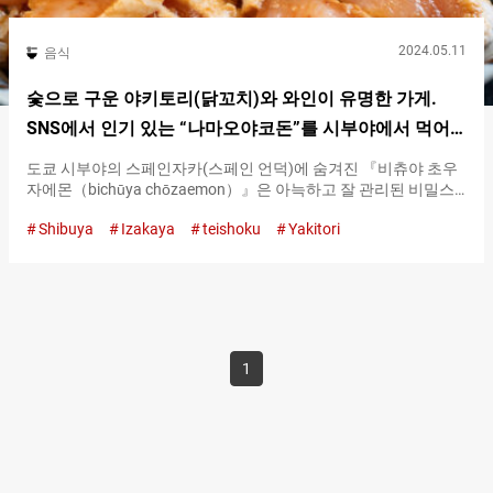
2024.05.11
음식
숯으로 구운 야키토리(닭꼬치)와 와인이 유명한 가게.
SNS에서 인기 있는 “나마오야코돈”를 시부야에서 먹어
본다. 【비츄야 초우자에몬】
도쿄 시부야의 스페인자카(스페인 언덕)에 숨겨진 『비츄야 초우
자에몬（bichūya chōzaemon）』은 아늑하고 잘 관리된 비밀스
러운 느낌의 레스토랑입니다. 이 레스토랑은 옛날 집을 이미지로
Shibuya
Izakaya
teishoku
Yakitori
한 내부와 숯으로 구운 닭을 사용한 최고의 닭요리를 먹어볼 수 있
습니다. 점심 시간에 인기 『오슈 이와이도리（Ōshū Iwaidori）』
를 사용한 『나마 오야코돈（Nama Oyakodon）』 점심 시간에
인기 있는 메뉴는 『오슈 이와이도리 나마 오야코돈 세트（Ōshū
Iwaidori Chicken Nama Oyakodon Set）』입니다. 일반 오야코돈
(닭고기와 계란이 들어간 밥)과 달리, 『비츄야 초우자에몬
（bichūya chōzaemon）』 버전은 나마라고 표시되어 있어 생 계
1
란과 닭 사시미를 사용합니다. 생 계란은 특히 노른자가 풍부하기
로 알려진 이바라키 현의 『오쿠쿠지 계란（Okukuji Egg）』입니
다. 『오슈 이와이도리 나마 오야코돈 세트（Ōshū Iwaidori
Chicken Nama Oyakodon Set）』 １,１００엔（세금 포함） 이
요리에는 세 가지 종류의 닭고기가 포함되어 있습니다：살짝 구운
사사미(닭 가슴살 안심) 사시미, 숯불에 구운 『오슈 이와이도리