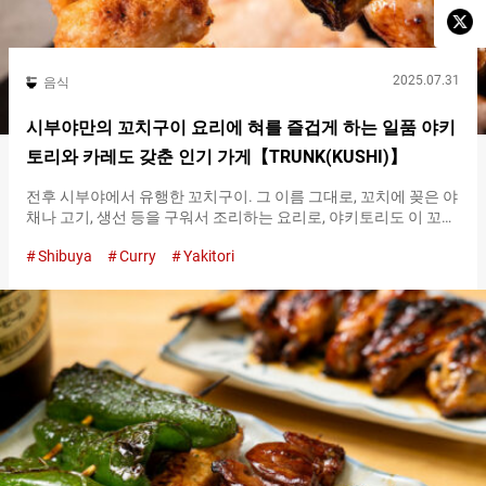
2025.07.31
음식
시부야만의 꼬치구이 요리에 혀를 즐겁게 하는 일품 야키
토리와 카레도 갖춘 인기 가게【TRUNK(KUSHI)】
전후 시부야에서 유행한 꼬치구이. 그 이름 그대로, 꼬치에 꽂은 야
채나 고기, 생선 등을 구워서 조리하는 요리로, 야키토리도 이 꼬치
구이의 한 종류입니다. 도시의 발전을 음식이라는 형태로 지탱한
Shibuya
Curry
Yakitori
꼬치구이는, 말하자면 시부야를 대표하는 요리입니다. 그런 시부
야의 역사와 문화를 반영한 가게가 『TRUNK(KUSHI)』입니다. 시
부야와 하라주쿠를 잇는 산책로 주변, 캣 스트리트라고 불리는 지
역에 위치한 『TRUNK(KUSHI)』. 현대적이고 모던한 점포가 늘어
선 지역이기 때문에, 『TRUNK(KUSHI)』의 레트로한 멋을 남긴 가
게 모습이 눈길을 끕니다. 『TRUNK(KUSHI)』내부
『TRUNK(KUSHI)』의 간판 메뉴 『토리(닭고기) 츠쿠네
（Chicken Meat Balls）』 가게에서 제공하는 꼬치구이는 총 １７
종류입니다. 소고기, 돼지고기, 닭고기, 야채 등 다양한 재료를 숯
불에 구워낸 꼬치구이는 어떤 것을 선택해도 틀림없는 맛입니다.
그 중에서 먼저 소개할 것은, 가게의 간판 메뉴라 할 수 있는 『칸반
(간판) 쿠시야끼(꼬치구이)（Signature grilled skewer）』인 『토