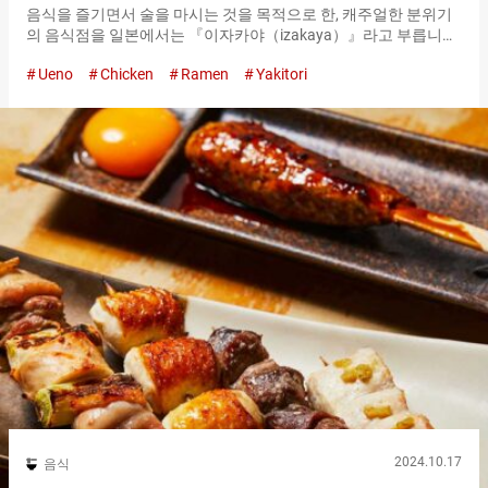
음식을 즐기면서 술을 마시는 것을 목적으로 한, 캐주얼한 분위기
의 음식점을 일본에서는 『이자카야（izakaya）』라고 부릅니다.
또한, 일본의 『이자카야（izakaya）』에서 즐길 수 있는 대표적
Ueno
Chicken
Ramen
Yakitori
인 요리는 야키토리입니다. 일본을 방문했을 때, 『이자카야
（izakaya）』를 체험하고 싶은 방일 외국인에게 추천하고 싶은
가게가 『우에노 토리후쿠（Ueno Torifuku）』입니다. 닭 요리 전
문점에서 야키토리는 물론, 다양한 요리를 즐길 수 있습니다. 재료
자체의 맛을 느끼고 싶다면 소금맛으로！ 『우에노 토리후쿠
（Ueno Torifuku）』를 방문했다면, 반드시 주문해야 할 메뉴는
야키토리입니다. 매장 내에 설치된 구이장에서, 한 개씩 장인이 시
간을 들여 구워냅니다. 야키토리에 사용하는 닭고기는, 엄선된 국
산 명품 닭입니다. 특유의 맛이 없기 때문에, 소금을 뿌린 단순한
맛으로 먹는 것이 추천입니다. 소금으로 인해, 닭의 즙이 많고 맛이
더욱 돋보입니다. 『오수수메 (추천)고슈(다섯 종)모리아세(모듬)
（왼쪽부터, 가와・본지리・네기마・토리토로・ 스나즈리）
（Recommended ５-types-of-skewers Platter(from left to right,
chicken skin, chicken tail, negima, toritoro, chicken
gizzard)）』 ９８０엔（세금 포함） 『우에노 토리후쿠（Ueno
Torifuku）』에는, 『네기마（chicken…
2024.10.17
음식