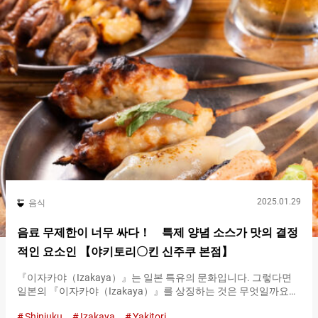
야키토리입니다. 롯폰기 인기 야키토리 가게 『야키토리 모에
（YAKITORI MOE）』에서 먹고 싶은 꼬치들 숯불로 구운 야키토
리는 어느 것이든 가져오는 순간 맛의 확신을 줍니다. 가게 추천 메
뉴인 『네기마(파닭꼬치)（Negima skewer）』는 불필요한 지방
이 빠지고, 다리살의 피부는 바삭하며, 즐거운 식감을 제공합니다.
안은 부드럽고, 구워서 단맛이 증가한 파와의 궁합도 뛰어납니다.
높은 화력 기술로 인해 다리살의 매력이 돋보입니다. 『네기마(파
닭꼬치)（Negima skewer）』 １개 ４８０엔(세금 포함) 다리살
의 뿌리인 『소리(다리살 일부)（chicken oysters）』는 『네기마
(파닭꼬치)（Negima skewer）』보다 탄력 있는 고기질을 즐길…
2025.01.29
음식
음료 무제한이 너무 싸다！ 특제 양념 소스가 맛의 결정
적인 요소인 【야키토리〇킨 신주쿠 본점】
『이자카야（Izakaya）』는 일본 특유의 문화입니다. 그렇다면
일본의 『이자카야（Izakaya）』를 상징하는 것은 무엇일까요？
하나로는 『노미호다이(무제한 음료)（all-you-can-drink）』라고
Shinjuku
Izakaya
Yakitori