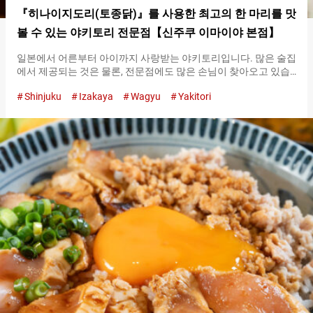
『히나이지도리(토종닭)』를 사용한 최고의 한 마리를 맛
볼 수 있는 야키토리 전문점【신주쿠 이마이야 본점】
일본에서 어른부터 아이까지 사랑받는 야키토리입니다. 많은 술집
에서 제공되는 것은 물론, 전문점에도 많은 손님이 찾아오고 있습
니다. 신주쿠에 있는 『신주쿠 이마이야 본점（Shinjuku Imaiya
Shinjuku
Izakaya
Wagyu
Yakitori
Honten）』은 『히나이지도리(토종닭)（Hinai chicken）』를 사
용한 야키토리를 제공하는 레스토랑입니다. 자연 속에서 방목된
아키타현산 『히나이지도리(토종닭)（Hinai chicken）』는 탄력
있는 육질과 단맛이 나는 지방이 특징입니다. 모두 빈초탄 숯불로
구워내어 쫄깃한 식감과 즙이 많은 고급 야키토리를 맛볼 수 있습
니다. 고민되면 이거! 인기 있는 맛을 즐길 수 있는 『오마카세 고
혼(다섯 개)（Omakase 5 Skewers）』 『오마카세 고혼(다섯 개)
（Omakase 5 Skewers）』는 인기 있는 야키토리가 ５종류 세트
로 구성된 메뉴입니다. 매입 상황에 따른 추천 ５종류를 제공하고
있습니다. 취재 당일은 소금으로 양념한 『네기마（negima）』
『무네토 카와노(가슴살과 껍질의) 다키미（dakimi）』 『수나기
모(닭똥집)（chicken gizzards）』 『사사미（Sasami chicken
breast）』와 간장 베이스의 달콤짭짤한 소스가 뿌려진 『테고네
(수제) 츠쿠네（tegone tsukune）』였습니다. 『오마카세 고혼
(다섯 개)（Omakase 5 Skewers）』 ２,８００엔(세금 포함)
『네기마（negima）』는 『히나이지도리(토종닭)（Hinai
chicken）』의 맛을 가장 즐기기…