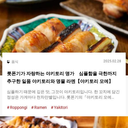
하지 않습니다. 도겐자카의 랜드마크로 불리기도 하는 『토리타케
총본점（Toritake）』을 방문했을 때, 놓칠 수 없는 명물은 『야키
토리 모리아와세(모둠) ５개（Yakitori 5 Skewer Assortment）』
입니다. 그 내용은, 닭의 허벅지와 가슴에 파를 끼운 육즙이 풍부한
『야키토리（Yakitori）』, 독특한 맛이 중독성 있는 간과 심장의…
2025.02.28
음식
롯폰기가 자랑하는 야키토리 명가 심플함을 극한까지
추구한 일품 야키토리와 명물 라멘【야키토리 모에】
심플하기 때문에 깊은 맛, 그것이 야키토리입니다. 한 꼬치에 담긴
정성은 가게마다 천차만별입니다. 롯폰기의『야키토리 모에
（YAKITORI MOE）』는 ２００２년 오픈 이래, 확실한 맛으로 팬
Roppongi
Ramen
Yakitori
을 계속해서 얻어내고 있는 인기 야키토리 전문점입니다. 영업 시
작 시간인 １８시가 다가오면, 끊임없이 걸려오는 전화의 대부분
은 예약을 위한 것입니다. 예약을 성공한 사람들이 기대하는 것은,
불필요한 맛을 더하지 않고, 식재료 자체의 맛을 즐길 수 있는 일품