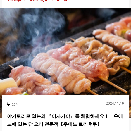
불리는 서비스가 있습니다. 지정된 음료라면 얼마나 마시든 요금
이 변하지 않는 『노미호다이(무제한 음료)（all-you-can-
drink）』는 일본의 『이자카야（Izakaya）』에서 자주 볼 수 있
는 서비스입니다. 『야키토리〇킨（Yakitori Marukin）』에서도
『노미호다이(무제한 음료)（all-you-can-drink）』가 있으며, 마
실 수 있는 음료는 ７０종 이상！ 컵을 위로 밀어 올리면 병에서 적
당량의 알코올이 나오는 시스템 『야키토리〇킨（Yakitori
Marukin）』에서는 『노미호다이(무제한 음료)（all-you-can-
drink）』를 주문한 사람 자신이 음료를 따르기 때문에 원하는 타
이밍에 마실 수 있는 것도 기쁜 포인트입니다. 맥주나 일본술 외에
도 리큐르나 소프트드링크도 있으며, 조합에 따라 마실 수 있는 술
은 무한대입니다. 과실주, 소주, 아와모리도 준비되어 있습니다 무
제한 음료와 함께 즐기고 싶은 『야키토리〇킨（Yakitori
Marukin）』의 야끼토리 『노미호다이(무제한 음료)（all-you-
can-drink）』는 음식과 함께 주문할 때 그 매력이 발휘됩니다.
『야키토리〇킨（Yakitori Marukin）』에서 『노미호다이(무제
한 음료)（all-you-can-drink）』와 함께 즐기고 싶은 것은, 정성이
담긴 야끼토리입니다. 『야끼토리(닭꼬치구이) ５슈 모리(종 모
듬)（왼쪽부터…
2024.11.19
음식
야키토리로 일본의 『이자카야』를 체험하세요！ 우에
노에 있는 닭 요리 전문점【우에노 토리후쿠】