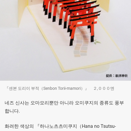
『센본 도리이 부적（Senbon Torii-mamori）』 ２,０００엔
네즈 신사는 오마모리뿐만 아니라 오미쿠지의 종류도 풍부
합니다.
화려한 색상의 『하나노츠츠미쿠지（Hana no Tsutsu-