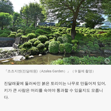
『츠츠지엔(진달래원)（Azalea Garden）』（９월에 촬영）
진달래꽃에 둘러싸인 붉은 토리이는 나무로 만들어져 있어,
키가 큰 사람은 머리를 숙여야 통과할 수 있을지도 모릅니
다.