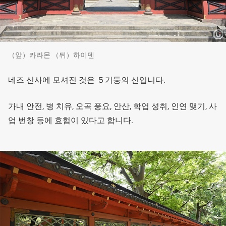
（앞）카라몬 （뒤）하이덴
네즈 신사에 모셔진 것은 ５기둥의 신입니다.
가내 안전, 병 치유, 오곡 풍요, 안산, 학업 성취, 인연 맺기, 사
업 번창 등에 효험이 있다고 합니다.