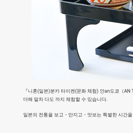
『니혼(일본)분카 타이켄(문화 체험) 안an도쿄（AN TOKY
더해 말차 다도 까지 체험할 수 있습니다.
일본의 전통을 보고・만지고・맛보는 특별한 시간을 