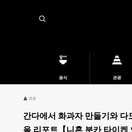
Search
음식
관광
관광
간다에서 화과자 만들기와 다
을 리포트【니혼 분카 타이켄 