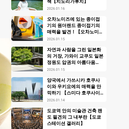
책【치도리가후치】
2026.01.16
오차노미즈에 있는 종이접
기의 원더랜드 종이접기의
매력을 발견！【오차노미즈
오리가미 회관】
2026.01.15
자연과 사람을 그린 일본화
의 거장, 가와이 교쿠도 일본
정원도 압권의 아름다움
【교쿠도 미술관】
2026.01.15
양국에서 가쓰시카 호쿠사
이와 우키요에의 매력을 만
끽하기 【스미다 호쿠사이
미술관】의 즐기는 방법
2026.01.14
도쿄역 안의 미술관 건축 팬
도 필견의 그 내부란【도쿄
스테이션 갤러리】