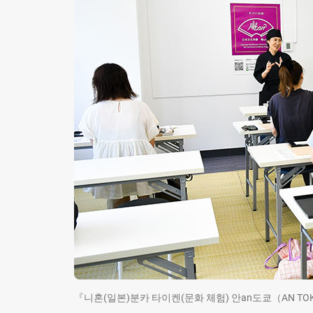
『니혼(일본)분카 타이켄(문화 체험) 안an도쿄（AN TOKYO J