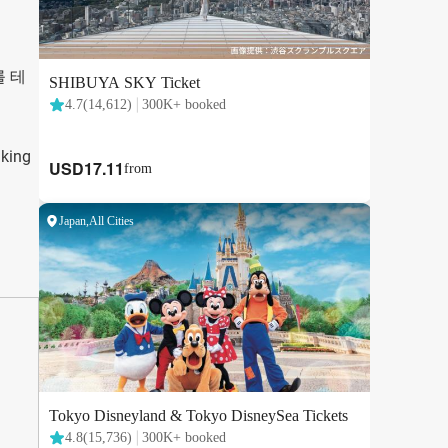
를 테
ing