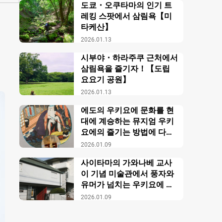
도쿄・오쿠타마의 인기 트
레킹 스팟에서 삼림욕【미
타케산】
2026.01.13
시부야・하라주쿠 근처에서
삼림욕을 즐기자！【도립
요요기 공원】
2026.01.13
에도의 우키요에 문화를 현
대에 계승하는 뮤지엄 우키
요에의 즐기는 방법에 다가
가다【이바센 우키요에 뮤
2026.01.09
지엄】
사이타마의 가와나베 교사
이 기념 미술관에서 풍자와
유머가 넘치는 우키요에 세
계를 즐기자！
2026.01.09