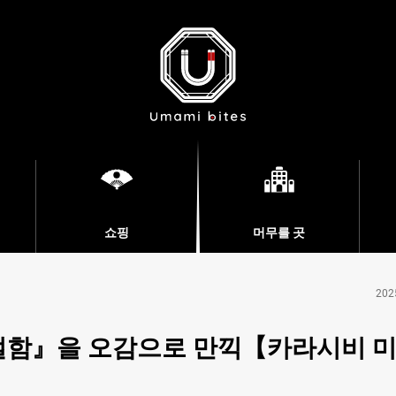
쇼핑
머무를 곳
202
얼함』을 오감으로 만끽【카라시비 