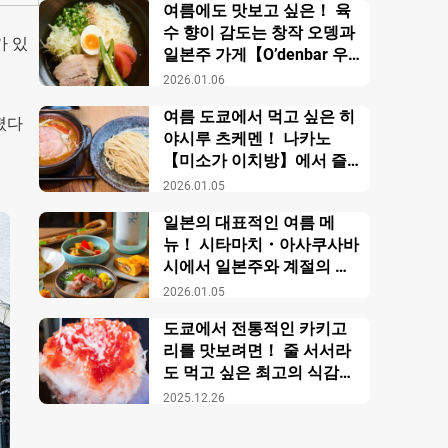
여름에도 맛보고 싶은！ 육
수 향이 감도는 창작 오뎅과
가 있
일본주 가게【O’denbar 우
마미 아자부주반】
2026.01.06
여름 도쿄에서 먹고 싶은 히
퍼졌다
야시루 츠케멘！ 나카노
【미소가 이치방】에서 즐
기는 창작 미소 라멘
2026.01.05
일본의 대표적인 여름 메
뉴！ 시타마치・아사쿠사바
시에서 일본주와 계절의 미
각을 만끽【니혼슈 바루 카
2026.01.05
모스】
도쿄에서 전통적인 카키고
리를 맛보려면！ 줄 서서라
도 먹고 싶은 최고의 식감의
비밀【우에노 카키고리 센
2025.12.26
몬텐４다이메 오노야 효시
츠】