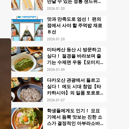
만날 수 있는 정통 샌드위치
【패밀리마트】
2026.01.20
맛과 만족도로 엄선！ 편의
점에서 사야 할 주먹밥 재료
８선
2026.01.20
미타케산 등산 시 방문하고
싶다！ 절경을 바라보며 즐
기는 수제면 우동【모미지
야】
2026.01.09
다카오산 관광에서 들르고
싶다！ 에도 시대 창업【타
카하시야】의 일품 토로로
소바
2026.01.07
학생들에게도 인기！ 요요
기에서 듬뿍 맛보는 진한 소
스가 결정적인 아부라소바