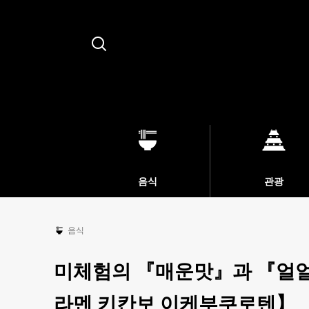
Search
음식
관광
음식
미체험의 『매운맛』과 『얼
라멘 키칸보 이케부쿠로텐】