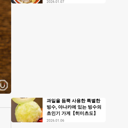
【무사시노 아부라 각카
2026.01.07
이】
과일을 듬뿍 사용한 특별한
빙수, 야나카에 있는 빙수의
초인기 가게【히미츠도】
2026.01.06