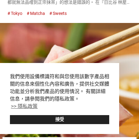
都就無法品嚐到正宗抹茶」的想法是錯誤的。 在『日比谷 林屋新
兵衛（以下、林屋新兵衛）（Hibiya Hayashiyashinbē）』，即
Tokyo
Matcha
Sweets
使身在東京也能品嚐到正宗的抹茶。 在『林屋新...
我們使用設備標識符和與您使用該數字產品相
關的信息來個性化內容和廣告，提供社交媒體
功能並分析我們產品的使用情況。 有關詳細
信息，請參閱我們的隱私政策。
>> 隱私政策
接受