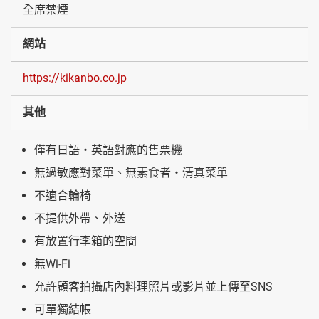
全席禁煙
網站
https://kikanbo.co.jp
其他
僅有日語・英語對應的售票機
無過敏應對菜單、無素食者・清真菜單
不適合輪椅
不提供外帶、外送
有放置行李箱的空間
無Wi-Fi
允許顧客拍攝店內料理照片或影片並上傳至SNS
可單獨結帳