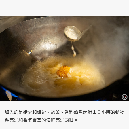
加入的是豬骨和雞骨、蔬菜、香料熬煮超過１０小時的動物
系高湯和香氣豐富的海鮮高湯兩種。