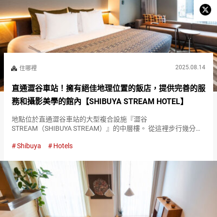
2025.08.14
住哪裡
直通澀谷車站！擁有絕佳地理位置的飯店，提供完善的服
務和攝影美學的館內【SHIBUYA STREAM HOTEL】
地點位於直通澀谷車站的大型複合設施『澀谷
STREAM（SHIBUYA STREAM）』的中層樓。 從這裡步行幾分鐘
即可到達適合購物的設施，如『澀谷Hikarie（Shibuya
Shibuya
Hotels
Hikarie）』和『澀谷Scramble（Shibuya S…