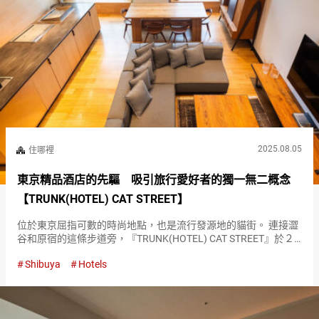
2025.08.05
住哪裡
東京精品酒店的先驅 吸引旅行愛好者的獨一無二概念
【TRUNK(HOTEL) CAT STREET】
位於東京屈指可數的時尚地點，也是流行發源地的貓街。 連接澀
谷和原宿的這條步道旁，『TRUNK(HOTEL) CAT STREET』於２
０１７年開業。 『TRUNK(HOTEL) CAT STREET』外觀 最顯著的
Shibuya
Hotels
特點莫過於其概念『社交化（…