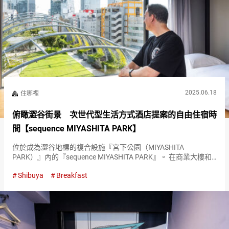
2025.06.18
住哪裡
俯瞰澀谷街景 次世代型生活方式酒店提案的自由住宿時
間【sequence MIYASHITA PARK】
位於成為澀谷地標的複合設施『宮下公園（MIYASHITA
PARK）』內的『sequence MIYASHITA PARK』。 在商業大樓和
住宿設施林立的澀谷，這樣的地方竟然還被保留下來，讓人驚訝
Shibuya
Breakfast
不已，地點絕佳。 不僅地理位置優越，『seq…