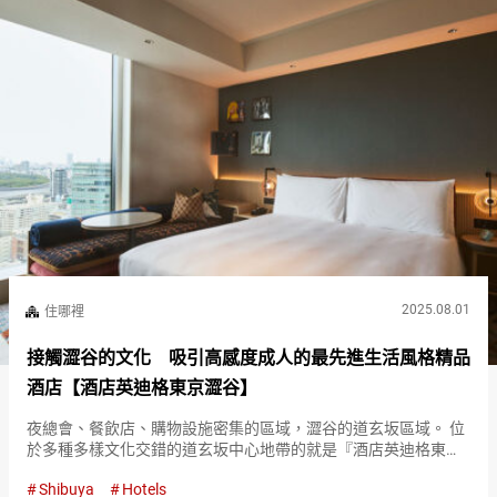
2025.08.01
住哪裡
接觸澀谷的文化 吸引高感度成人的最先進生活風格精品
酒店【酒店英迪格東京澀谷】
夜總會、餐飲店、購物設施密集的區域，澀谷的道玄坂區域。 位
於多種多樣文化交錯的道玄坂中心地帶的就是『酒店英迪格東京
澀谷（Hotel Indigo Tokyo Shibuya）』。 『酒店英迪格東京澀谷
Shibuya
Hotels
（Hotel Indigo Tokyo …