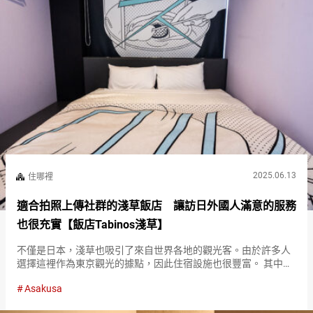
2025.06.13
住哪裡
適合拍照上傳社群的淺草飯店 讓訪日外國人滿意的服務
也很充實【飯店Tabinos淺草】
不僅是日本，淺草也吸引了來自世界各地的觀光客。由於許多人
選擇這裡作為東京觀光的據點，因此住宿設施也很豐富。 其中，
也有一些飯店以獨特的主題讓住宿本身成為一種樂趣。 『飯店
Asakusa
Tabinos淺草（HOTEL TAVINOS Asakusa）』是一…