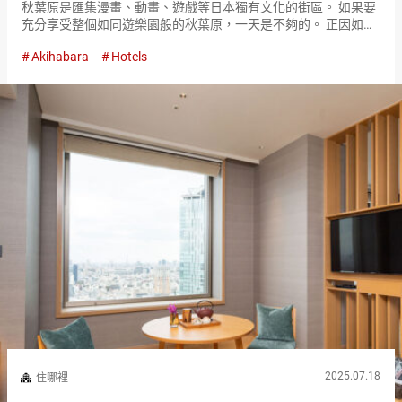
秋葉原是匯集漫畫、動畫、遊戲等日本獨有文化的街區。 如果要
充分享受整個如同遊樂園般的秋葉原，一天是不夠的。 正因如
此，想要選擇可以自由靈活使用的住宿設施。 在秋葉原眾多的酒
Akihabara
Hotels
店中，人氣很高的是『GLANSIT AKIHABARA』。 客房的『…
2025.07.18
住哪裡