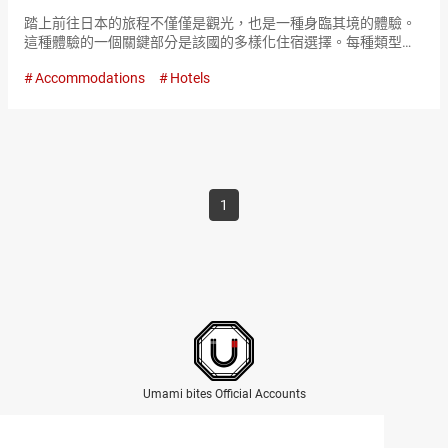
踏上前往日本的旅程不僅僅是觀光，也是一種身臨其境的體驗。
這種體驗的一個關鍵部分是該國的多樣化住宿選擇。每種類型的
住宿都提供了舒適，文化和魅力的獨特融合。本指南將概述您可
Accommodations
Hotels
以選擇的主要選項，並按照以下部分進行組織：日式風格，西式
風格，家庭經營的…
1
Umami bites Official Accounts