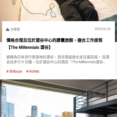
2025.06.25
住哪裡
價格合理且位於澀谷中心的膠囊旅館，適合工作度假
【The Millennials 澀谷】
被稱為日本流行發源地的澀谷，其住宿設施也走在最前端。 從澀
谷站步行６分鐘，位於澀谷中心的酒店『The Millennials澀谷
（The Millennials Shibuya）』不僅僅是住宿的地方。 這是一個形
Shibuya
Hotels
成社群的場所，並且兼具工作度…