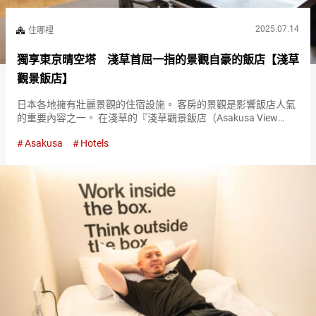
2025.07.14
住哪裡
獨享東京晴空塔 淺草首屈一指的景觀自豪的飯店【淺草
觀景飯店】
日本各地擁有壯麗景觀的住宿設施。 客房的景觀是影響飯店人氣
的重要內容之一。 在淺草的『淺草觀景飯店（Asakusa View
Hotel）』可以享受的絕美景色，是從高樓層俯瞰的城市景觀。 其
Asakusa
Hotels
中，窗外展開的浅草街景與東京晴空塔的結合，堪稱壯觀…