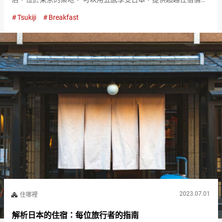
的，就是這次介紹的『TSUKI 東京（TSUKI Tokyo）』。 從酒店
Tsukiji
Breakfast
步行即可到達築地市場。非常適合購物的銀座，…
2023.07.01
住哪裡
解析日本的住宿：每位旅行者的指南