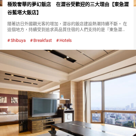
極致奢華的夢幻飯店 在澀谷受歡迎的三大理由【東急澀
谷藍塔大飯店】
隨著訪日外國觀光客的增加，澀谷的飯店建設熱潮持續不斷。 在
這個地方，持續受到追求高品質住宿的人們支持的是『東急澀谷
藍塔大飯店（CERULEAN TOWER TOKYU HOTEL）』。 在各式各
Shibuya
Breakfast
Hotels
樣的飯店齊聚的澀谷，為什麼『東急澀谷藍塔大飯店…