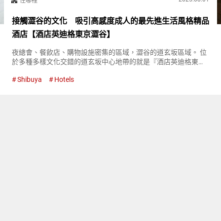
住哪裡
接觸澀谷的文化 吸引高感度成人的最先進生活風格精品
酒店【酒店英迪格東京澀谷】
夜總會、餐飲店、購物設施密集的區域，澀谷的道玄坂區域。 位
於多種多樣文化交錯的道玄坂中心地帶的就是『酒店英迪格東京
澀谷（Hotel Indigo Tokyo Shibuya）』。 『酒店英迪格東京澀谷
Shibuya
Hotels
（Hotel Indigo Tokyo ...