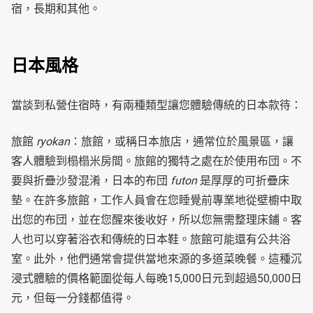
宿，長期和其他。
日本風格
當談到私營住宿時，有兩種類型讓您體驗傳統的日本款待：
旅館
ryokan
：旅館，或稱日本旅店，通常位於風景區，讓
客人體驗到榻榻米房間。旅館的獨特之處在於使用布団。不
要與折疊沙發混淆，日本的布団
futon
是厚厚的可折疊床
墊。在許多旅館，工作人員會在您睡覺前專業地從壁櫥中取
出您的布団，並在您醒來後收好，所以您無需整理床鋪。客
人也可以穿著浴衣和傳統的日本鞋。旅館可能還有公共浴
室。此外，他們通常會提供當地來源的多道菜晚餐。這種沉
浸式體驗的價格範圍從每人每晚15,000日元到超過50,000日
元，但每一分錢都值得。