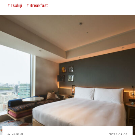
的，就是這次介紹的『TSUKI 東京（TSUKI Tokyo）』。 從酒店
Tsukiji
Breakfast
步行即可到達築地市場。非常適合購物的銀座，...
2025.08.01