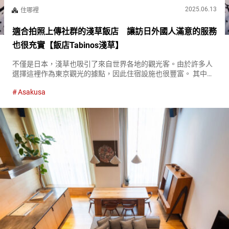
2025.06.13
住哪裡
適合拍照上傳社群的淺草飯店 讓訪日外國人滿意的服務
也很充實【飯店Tabinos淺草】
不僅是日本，淺草也吸引了來自世界各地的觀光客。由於許多人
選擇這裡作為東京觀光的據點，因此住宿設施也很豐富。 其中，
也有一些飯店以獨特的主題讓住宿本身成為一種樂趣。 『飯店
Asakusa
Tabinos淺草（HOTEL TAVINOS Asakusa）』是一...