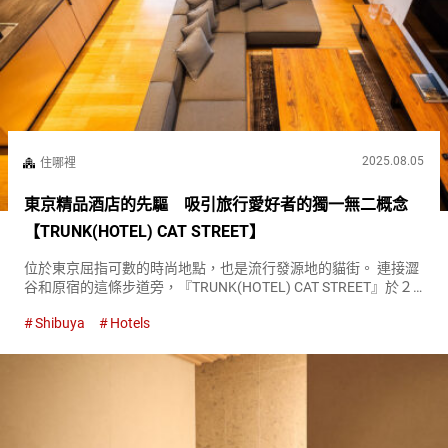
2025.08.05
住哪裡
東京精品酒店的先驅 吸引旅行愛好者的獨一無二概念
【TRUNK(HOTEL) CAT STREET】
位於東京屈指可數的時尚地點，也是流行發源地的貓街。 連接澀
谷和原宿的這條步道旁，『TRUNK(HOTEL) CAT STREET』於２
０１７年開業。 『TRUNK(HOTEL) CAT STREET』外觀 最顯著的
Shibuya
Hotels
特點莫過於其概念『社交化（...