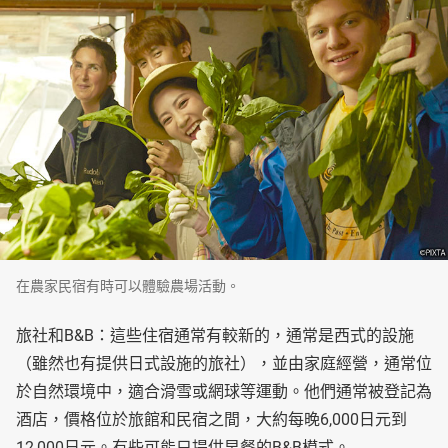
在農家民宿有時可以體驗農場活動。
旅社和B&B：這些住宿通常有較新的，通常是西式的設施
（雖然也有提供日式設施的旅社），並由家庭經營，通常位
於自然環境中，適合滑雪或網球等運動。他們通常被登記為
酒店，價格位於旅館和民宿之間，大約每晚6,000日元到
12,000日元。有些可能只提供早餐的B&B模式。