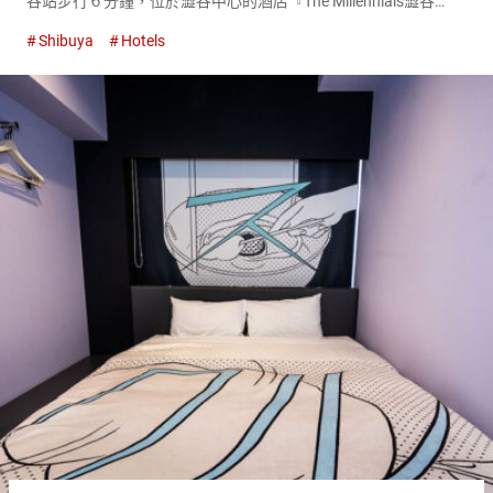
谷站步行６分鐘，位於澀谷中心的酒店『The Millennials澀谷
（The Millennials Shibuya）』不僅僅是住宿的地方。 這是一個形
Shibuya
Hotels
成社群的場所，並且兼具工作度...