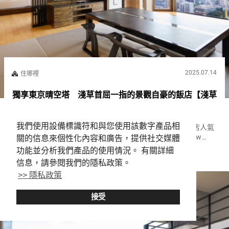
2025.07.14
住哪裡
獨享東京晴空塔 淺草首屈一指的景觀自豪的飯店【淺草
觀景飯店】
我們使用設備標識符和與您使用該數字產品相
日本各地擁有壯麗景觀的住宿設施。 客房的景觀是影響飯店人氣
的重要內容之一。 在淺草的『淺草觀景飯店（Asakusa View
關的信息來個性化內容和廣告，提供社交媒體
Hotel）』可以享受的絕美景色，是從高樓層俯瞰的城市景觀。 其
功能並分析我們產品的使用情況。 有關詳細
Asakusa
Hotels
中，窗外展開的浅草街景與東京晴空塔的結合，堪稱壯觀...
信息，請參閱我們的隱私政策。
>> 隱私政策
接受