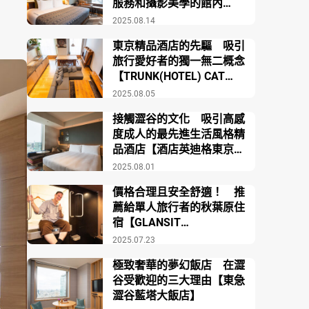
服務和攝影美學的館內
【SHIBUYA STREAM
2025.08.14
HOTEL】
東京精品酒店的先驅 吸引
旅行愛好者的獨一無二概念
【TRUNK(HOTEL) CAT
STREET】
2025.08.05
接觸澀谷的文化 吸引高感
度成人的最先進生活風格精
品酒店【酒店英迪格東京澀
谷】
2025.08.01
價格合理且安全舒適！ 推
薦給單人旅行者的秋葉原住
宿【GLANSIT
AKIHABARA】
2025.07.23
極致奢華的夢幻飯店 在澀
谷受歡迎的三大理由【東急
澀谷藍塔大飯店】