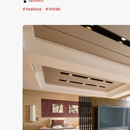
sachiko.y
Asakusa
Hotels