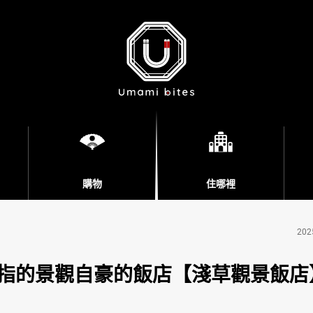
購物
住哪裡
202
指的景觀自豪的飯店【淺草觀景飯店