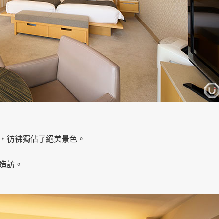
，彷彿獨佔了絕美景色。
造訪。