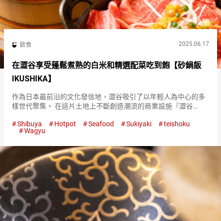
2025.06.17
飲食
在澀谷享受蓬鬆煮熟的白米和精選配菜吃到飽【砂鍋飯
IKUSHIKA】
作為日本最前沿的文化發信地，澀谷吸引了以年輕人為中心的多
樣世代聚集。 在這片土地上不斷創造潮流的商業設施『澀谷
PARCO（Shibuya PARCO）』的地下，就是『砂鍋飯
Shibuya
Hotpot
Seafood
Sukiyaki
teishoku
IKUSHIKA（IKUSHIKA）』的所在地。 這裡是一家對日本…
Wagyu