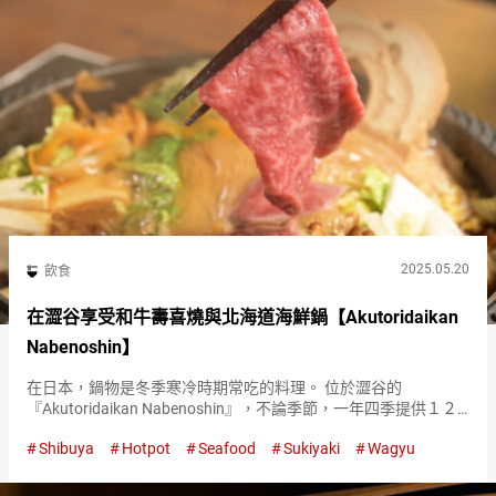
2025.05.20
飲食
在澀谷享受和牛壽喜燒與北海道海鮮鍋【Akutoridaikan
Nabenoshin】
在日本，鍋物是冬季寒冷時期常吃的料理。 位於澀谷的
『Akutoridaikan Nabenoshin』，不論季節，一年四季提供１２
種鍋物。 『國產黑毛和牛壽喜燒（可從兩人份開始點）（Kuroge
Shibuya
Hotpot
Seafood
Sukiyaki
Wagyu
Wagyu Sukiyaki）』（照片為兩人…