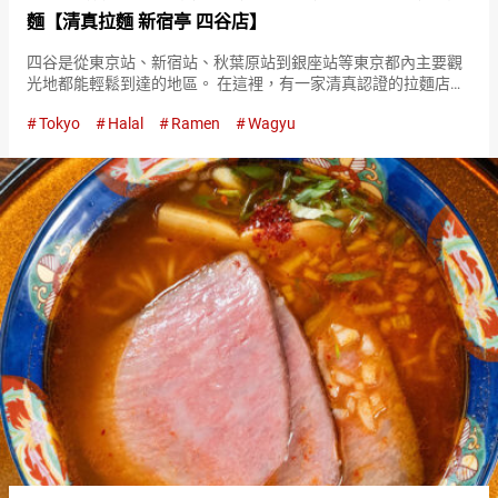
麵【清真拉麵 新宿亭 四谷店】
四谷是從東京站、新宿站、秋葉原站到銀座站等東京都內主要觀
光地都能輕鬆到達的地區。 在這裡，有一家清真認證的拉麵店
『清真拉麵 新宿亭 四谷店（Halal Ramen Shinjukutei
Tokyo
Halal
Ramen
Wagyu
Yotsuya）』。 『SPICY MISO WAG…