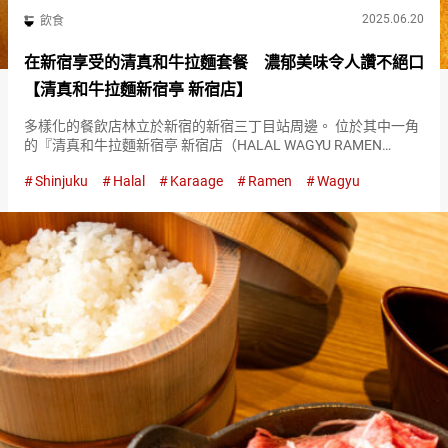
2025.06.20
飲食
在新宿享受的清真和牛拉麵套餐 濃郁美味令人讚不絕口
【清真和牛拉麵新宿亭 新宿店】
多樣化的餐飲店林立於新宿的新宿三丁目站周邊。 位於其中一角
的『清真和牛拉麵新宿亭 新宿店（HALAL WAGYU RAMEN
SHINJUKU-TEI TOKYO SHINJUKU）』，是一家吸引眾多外國人
Shinjuku
Halal
Karaage
Ramen
Wagyu
的拉麵店。 來訪的顧客們的目標是使…