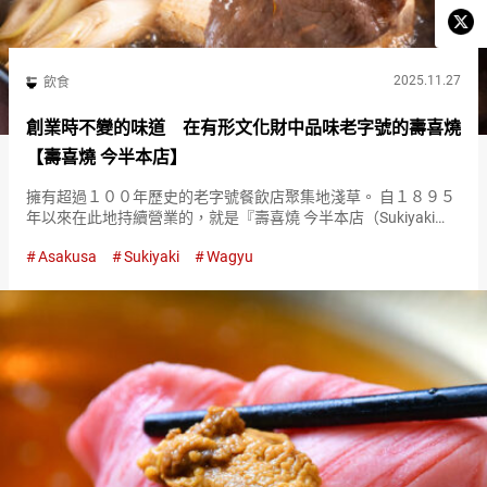
2025.11.27
飲食
創業時不變的味道 在有形文化財中品味老字號的壽喜燒
【壽喜燒 今半本店】
擁有超過１００年歷史的老字號餐飲店聚集地淺草。 自１８９５
年以來在此地持續營業的，就是『壽喜燒 今半本店（Sukiyaki
Imahan Honten）』。 作為壽喜燒專門店的『壽喜燒 今半本店
Asakusa
Sukiyaki
Wagyu
（Sukiyaki Imahan Honten…