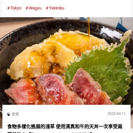
（Beef Kitchen Nakameguro Honten）』。 該店嚴選經過嚴格挑
Tokyo
Wagyu
Yakiniku
選的黑毛和牛，是在美食網站上也獲得高評…
2025.04.11
飲食
食物多樣化進展的淺草 使用清真和牛的天丼一次享受兩