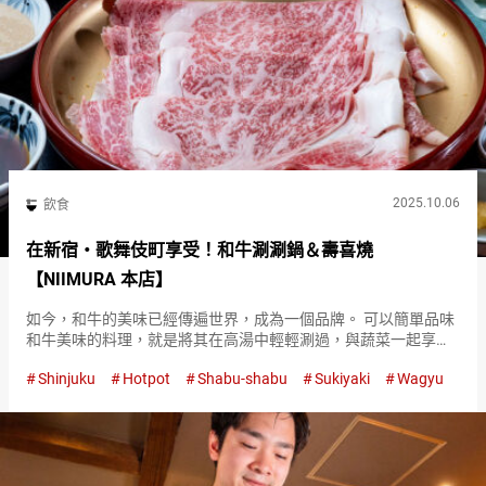
2025.10.06
飲食
在新宿・歌舞伎町享受！和牛涮涮鍋＆壽喜燒
【NIIMURA 本店】
如今，和牛的美味已經傳遍世界，成為一個品牌。 可以簡單品味
和牛美味的料理，就是將其在高湯中輕輕涮過，與蔬菜一起享用
的涮涮鍋。 位於新宿區歌舞伎町地區，以涮涮鍋、壽喜燒、牛排
Shinjuku
Hotpot
Shabu-shabu
Sukiyaki
Wagyu
的名店而聞名的『NIIMURA』。 自１９６１年在此地開店以來，
滿足…