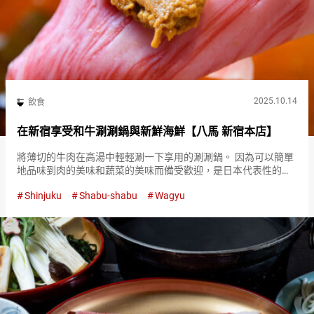
2025.10.14
飲食
在新宿享受和牛涮涮鍋與新鮮海鮮【八馬 新宿本店】
將薄切的牛肉在高湯中輕輕涮一下享用的涮涮鍋。 因為可以簡單
地品味到肉的美味和蔬菜的美味而備受歡迎，是日本代表性的鍋
料理之一。 『金之高湯涮八馬 新宿本店（Kin no Dashi Shabu
Shinjuku
Shabu-shabu
Wagyu
Hachiuma Shinjuku Main S…