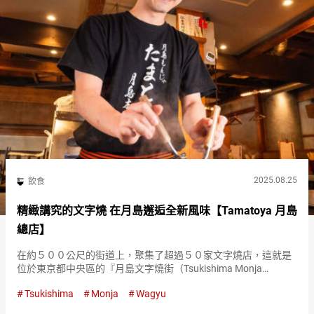
2025.08.25
飲食
精緻講究的文字燒 在月島邂逅全新風味【Tamatoya 月島
總店】
在約５００公尺的街道上，聚集了超過５０家文字燒店，這就是
位於東京都中央區的『月島文字燒街（Tsukishima Monja
Street）』。 從自古以來受人喜愛的經典口味，到創意十足的新
Tsukishima
Monja
Wagyu
品種，您可以在這裡遇見各式各樣的新舊文字燒。 使用新…