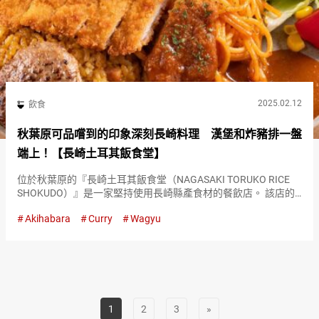
2025.02.12
飲食
秋葉原可品嚐到的印象深刻長崎料理 漢堡和炸豬排一盤
端上！【長崎土耳其飯食堂】
位於秋葉原的『長崎土耳其飯食堂（NAGASAKI TORUKO RICE
SHOKUDO）』是一家堅持使用長崎縣產食材的餐飲店。 該店的
招牌菜是源自長崎的料理。 那就是店名中的土耳其飯！ 『特製土
Akihabara
Curry
Wagyu
耳其飯（Special torukorice…
1
2
3
»