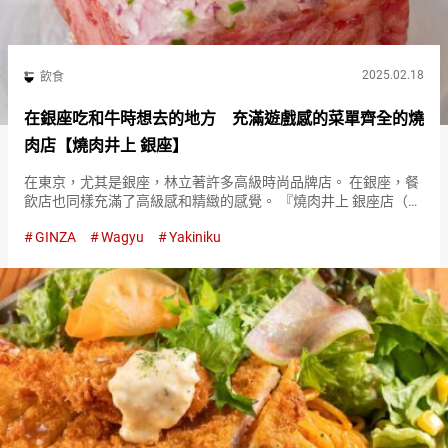
2025.02.18
飲食
在銀座吃和牛時想去的地方 充滿遊戲感的菜單齊全的燒
肉店【燒肉井上 銀座】
在東京，尤其是銀座，林立著許多高級時尚品牌店。 在銀座，餐
飲店也同樣充滿了高級感和精緻的感覺。 『燒肉井上 銀座店（以
下簡略、燒肉井上）（Yakiniku Inoue Ginza）』是一家印象深刻
GINZA
Wagyu
Yakiniku
的現代風格燒肉店。 提供精選的黑毛和牛，並加…