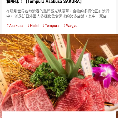
種美味！【Tempura Asakusa SAKURA】
在吸引世界各地遊客的熱門觀光地淺草，食物的多樣化正在進行
中。 滿足訪日外國人多樣化飲食需求的諸多店鋪，其中一家店就
是天婦羅店『Tempura Asakusa SAKURA』。 店內最受歡迎的菜
Asakusa
Halal
Tempura
Wagyu
單是和牛天丼，使用了獲得清真認證的和牛。 和牛天…