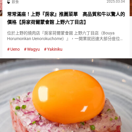
2025.03.04
飲食
常常滿座！上野『房家』推薦菜單 高品質和牛以驚人的
價格【房家荷爾蒙會館 上野六丁目店】
位於上野的燒肉店『房家荷爾蒙會館 上野六丁目店（Bouya
Horumonkan Uenorokuchōme）』，一開業就迅速大部分座位被
填滿的熱門店鋪。 接近一半的顧客是從海外來的遊客。 『房家荷
Ueno
Wagyu
Yakiniku
爾蒙會館 上野六丁目店（Bouya Hor…