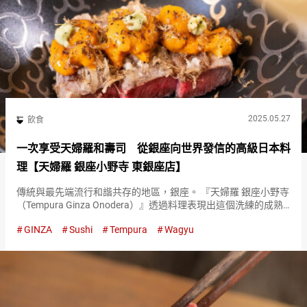
2025.05.27
飲食
一次享受天婦羅和壽司 從銀座向世界發信的高級日本料
理【天婦羅 銀座小野寺 東銀座店】
傳統與最先端流行和諧共存的地區，銀座。 『天婦羅 銀座小野寺
（Tempura Ginza Onodera）』透過料理表現出這個洗練的成熟
街區——銀座。 珍惜時令，盡享黑毛和牛等奢華食材的天婦羅 從
GINZA
Sushi
Tempura
Wagyu
『天婦羅 銀座小野寺 東銀座店（Tempur…