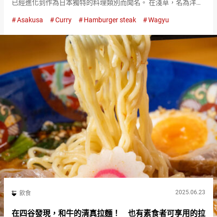
已經進化到作為日本獨特的料理類別而聞名。 在淺草，名為洋食
的名店林立，創業超過４０年的『餐廳大宮 淺草本店
Asakusa
Curry
Hamburger steak
Wagyu
（Restaurant Omiya Asakusa）』也是其中之一。 在所有…
2025.06.23
飲食
在四谷發現，和牛的清真拉麵！ 也有素食者可享用的拉