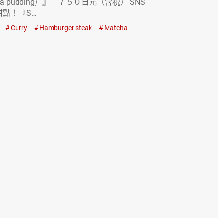
 tea pudding）』 ７５０日元（含税） SNS
甜點！『S…
Curry
Hamburger steak
Matcha