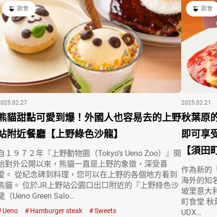
飲食
飲食
2025.02.27
2025.02.21
熊貓甜點可愛到爆！外國人也容易去的上野
秋葉原
站附近餐廳【上野綠色沙龍】
即可享
【須田町
自１９７２年『上野動物園（Tokyo’s Ueno Zoo）』開
始對外公開以來，熊貓一直是上野的象徵，深受喜
作為新的『日
愛。 從紀念碑到料理，您可以在上野的各個地方看到
海外的知
熊貓。 位於JR上野站公園口出口附近的『上野綠色沙
坡里意大
龍（Ueno Green Salo…
町食堂 秋葉原
Ueno
Hamburger steak
Sweets
UDX…