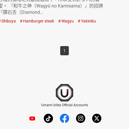
愛。 『和牛之神（Wagyū no Kamisama）』的招牌
『鑽石舌（Diamond…
Shibuya
Hamburger steak
Wagyu
Yakiniku
1
Umami bites Official Accounts