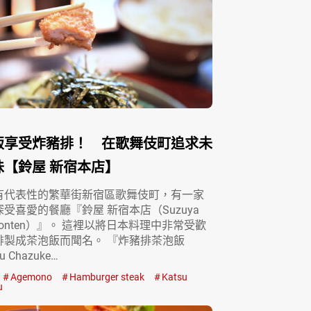
飯享受炸豬排！ 在歌舞伎町追求未
味【鈴屋 新宿本店】
有代表性的繁華街新宿區歌舞伎町，有一家
受喜愛的餐廳『鈴屋 新宿本店（Suzuya
kuhonten）』。 這裡以將日本料理中非常受歡
排製成茶泡飯而聞名。 『炸豬排茶泡飯
u Chazuke…
Agemono
Hamburger steak
Katsu
u