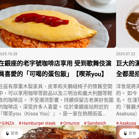
2025.10.28
2025.07.22
在銀座的老字號咖啡店享用 受到歌舞伎演
巨大的
員喜愛的「可喝的蛋包飯」【喫茶you】
全都是
在設有厚重木製家具、皮革和天鵝絨椅子的懷舊空間
洋食是將
中，可以享用咖啡等飲品以及三明治和義大利麵等輕
的。 如
食的咖啡店。 不受潮流影響，持續保留古老美好氛圍
名。 在
的咖啡店，深受許多人喜愛。 位於東銀座站附近的
的『餐廳大宮
『喫茶you（Kissa You）』，是一家在熱鬧街區…
Asaku
GINZA
Hamburger steak
Omurice
Sandwich
Asakusa
飲食
飲食