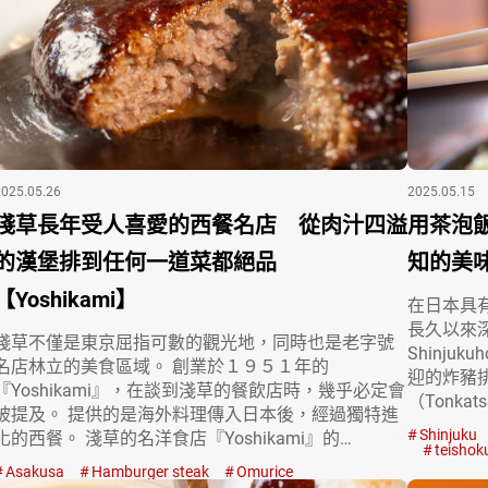
2025.05.26
2025.05.15
淺草長年受人喜愛的西餐名店 從肉汁四溢
用茶泡
的漢堡排到任何一道菜都絕品
知的美
【Yoshikami】
在日本具
長久以來深
淺草不僅是東京屈指可數的觀光地，同時也是老字號
Shinju
名店林立的美食區域。 創業於１９５１年的
迎的炸豬
『Yoshikami』，在談到淺草的餐飲店時，幾乎必定會
（Tonkats
被提及。 提供的是海外料理傳入日本後，經過獨特進
Shinjuku
化的西餐。 淺草的名洋食店『Yoshikami』的…
teishok
Asakusa
Hamburger steak
Omurice