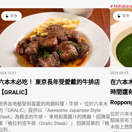
Akihabar
飲食
飲食
2024.10.01
2024.09.05
六本木必吃！ 東京長年受愛戴的牛排店
在六本
【GRALIC】
時間還有
Roppon
世界各地都受到喜愛的肉類料理，牛排。 位於六本木
的『GRALIC』提供以『Awesome Japanese Style
位於六本木的
Steak』為概念的牛排。 享用和風醬汁的樂趣！招牌菜
郁抹茶布
單『格拉利克牛排（Gralic Steak）』 招牌菜單的『格
木街上悠
拉利…