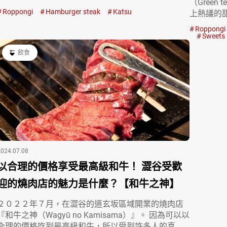
（Green
Roppongi
Hamburger steak
Katsu
上熱議的
Roppongi
Sweets
飲食
2024.07.08
以合理的價格享受最高級和牛！ 澀谷受歡
迎的燒肉店的魅力是什麼？【和牛之神】
２０２２年７月，在澀谷的道玄坂區域開業的燒肉店
『和牛之神（Wagyū no Kamisama）』。 因為可以以
合理的價格吃到最高級和牛，所以受到許多人的喜