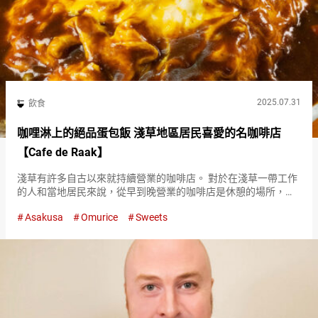
2025.07.31
飲食
咖哩淋上的絕品蛋包飯 淺草地區居民喜愛的名咖啡店
【Cafe de Raak】
淺草有許多自古以來就持續營業的咖啡店。 對於在淺草一帶工作
的人和當地居民來說，從早到晚營業的咖啡店是休憩的場所，也
是如同廚房般的存在。 其中的佼佼者就是位於淺草新仲見世商店
Asakusa
Omurice
Sweets
街的『Cafe de Raak』。 從物超所值且份量十足的蛋包飯開始…