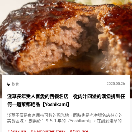
2025.05.26
飲食
淺草長年受人喜愛的西餐名店 從肉汁四溢的漢堡排到任
何一道菜都絕品【Yoshikami】
淺草不僅是東京屈指可數的觀光地，同時也是老字號名店林立的
美食區域。 創業於１９５１年的『Yoshikami』，在談到淺草的
餐飲店時，幾乎必定會被提及。 提供的是海外料理傳入日本後，
Asakusa
Hamburger steak
Omurice