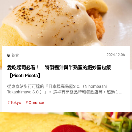
2024.12.06
飲食
愛吃起司必看！ 特製醬汁與半熟蛋的絕妙蛋包飯
【Picoti Picota】
從東京站步行可達的『日本橋高島屋S.C.（Nihombashi
Takashimaya S.C.）』。 這裡有高級品牌和餐飲店等，超過１０
０家店鋪，也是許多訪日外國人聚集的場所。 位於『日本橋高島
Tokyo
Omurice
屋S.C.（Nihombashi Takas…