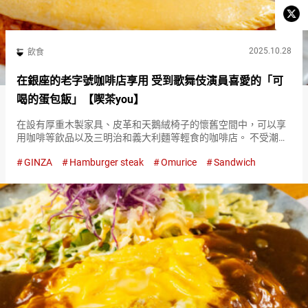
2025.10.28
飲食
在銀座的老字號咖啡店享用 受到歌舞伎演員喜愛的「可
喝的蛋包飯」【喫茶you】
在設有厚重木製家具、皮革和天鵝絨椅子的懷舊空間中，可以享
用咖啡等飲品以及三明治和義大利麵等輕食的咖啡店。 不受潮流
影響，持續保留古老美好氛圍的咖啡店，深受許多人喜愛。 位於
GINZA
Hamburger steak
Omurice
Sandwich
東銀座站附近的『喫茶you（Kissa You）』，是一家在熱鬧街
區…