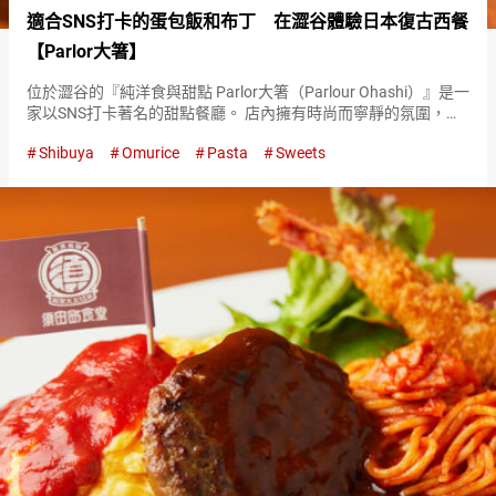
適合SNS打卡的蛋包飯和布丁 在澀谷體驗日本復古西餐
【Parlor大箸】
位於澀谷的『純洋食與甜點 Parlor大箸（Parlour Ohashi）』是一
家以SNS打卡著名的甜點餐廳。 店內擁有時尚而寧靜的氛圍，讓
人聯想到１９６０至１９７０年代的咖啡館。 SNS上熱議的『純
Shibuya
Omurice
Pasta
Sweets
洋食與甜點 Parlor大箸（Parlo…