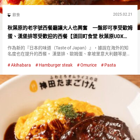
2025.02.21
飲食
秋葉原的老字號西餐廳讓大人也興奮 一盤即可享受歐姆
蛋、漢堡排等受歡迎的西餐【須田町食堂 秋葉原UDX
店】
作為新的『日本的味道（Taste of Japan）』，據說在海外的知
名度也在提升的西餐。 漢堡排、歐姆蛋、拿坡里意大利麵等是典
型的西餐。 位於秋葉原的『須田町食堂 秋葉原UDX店（Sudacho
Akihabara
Hamburger steak
Omurice
Pasta
Shokudo Akihabara UDX…