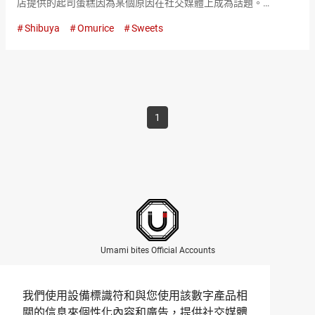
店提供的起司蛋糕因為某個原因在社交媒體上成為話題。
『minichii（開心果／pistachio）』 每個３８０日元（含稅）
Shibuya
Omurice
Sweets
用火烤過的彩色起司蛋糕……
1
Umami bites Official Accounts
我們使用設備標識符和與您使用該數字產品相
關的信息來個性化內容和廣告，提供社交媒體