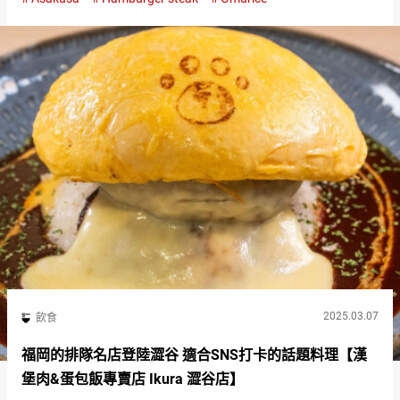
經過獨特進化的西餐。 淺草的名洋食店『Yoshikami』的…
2025.03.07
飲食
福岡的排隊名店登陸澀谷 適合SNS打卡的話題料理【漢
堡肉&蛋包飯專賣店 Ikura 澀谷店】