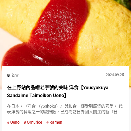
2024.09.25
飲食
在上野站內品嚐老字號的美味 洋食【Yousyokuya
Sandaime Taimeiken Ueno】
在日本，『洋食 （yōshoku）』與和食一樣受到廣泛的喜愛。 代
表洋食的料理之一的歐姆飯，已成為訪日外國人關注的新『日本
味』。 JR上野站內的『Yousyokuya Sandaime Taimeiken
Ueno
Omurice
Ramen
Ueno（簡略、Sandaime …