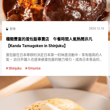
2024.12.16
飲食
種類豐富的蛋包飯專賣店 午餐時間人氣熱鬧非凡
【Kanda Tamagoken in Shinjuku】
蛋包飯在日本舉辦的決定日本第一的味道活動中，享有極高的人
氣。 訪日外國人也逐漸被蛋包飯的魅力吸引，成為日本食品的新
趨勢，關注度持續上升。 『漢堡蛋包（Hamburger Steak
Shinjuku
Omurice
Omelette Rice）』 １,２９０日元（含税） 大…