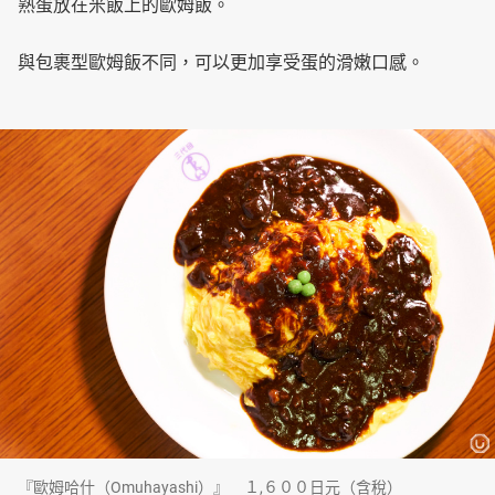
熟蛋放在米飯上的歐姆飯。
與包裹型歐姆飯不同，可以更加享受蛋的滑嫩口感。
『歐姆哈什（Omuhayashi）』 １,６００日元（含稅）