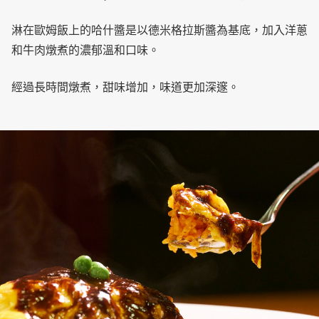
淋在歐姆飯上的哈什醬是以德米格拉斯醬為基底，加入洋蔥
和牛肉燉煮的濃郁溫和口味。
經過長時間燉煮，甜味增加，味道更加深邃。