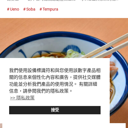
況。 受歡迎的原因是可以以合理的價格品嚐到正宗的十割蕎麥。
Ueno
Soba
Tempura
還有許多創意菜單，從標準到獨特的蕎麥都有提供。 帶點辣的
獨...
我們使用設備標識符和與您使用該數字產品相
關的信息來個性化內容和廣告，提供社交媒體
功能並分析我們產品的使用情況。 有關詳細
信息，請參閱我們的隱私政策。
>> 隱私政策
接受