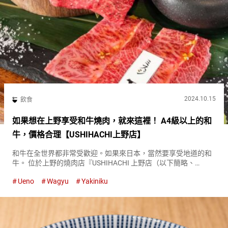
2024.10.15
飲食
如果想在上野享受和牛燒肉，就來這裡！ A4級以上的和
牛，價格合理【USHIHACHI上野店】
和牛在全世界都非常受歡迎。如果來日本，當然要享受地道的和
牛。 位於上野的燒肉店『USHIHACHI 上野店（以下簡略、
USHIHACHI）（USHIHACHI Ueno）』提供了精選的和牛，價格
Ueno
Wagyu
Yakiniku
合理。 除了套餐菜單之外，這家店還有豐富的和牛...