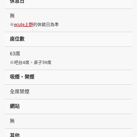
休息日
無
※
ecute上野
的休館日為準
座位數
63席
※吧台4席、桌子59席
吸煙・禁煙
全席禁煙
網站
無
其他