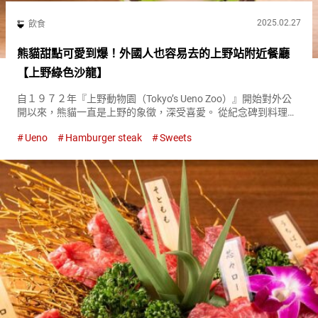
2025.02.27
飲食
熊貓甜點可愛到爆！外國人也容易去的上野站附近餐廳
【上野綠色沙龍】
自１９７２年『上野動物園（Tokyo’s Ueno Zoo）』開始對外公
開以來，熊貓一直是上野的象徵，深受喜愛。 從紀念碑到料理，
您可以在上野的各個地方看到熊貓。 位於JR上野站公園口出口附
Ueno
Hamburger steak
Sweets
近的『上野綠色沙龍（Ueno Green Salo...