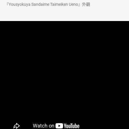
『Yousyokuya Sandaime Taimeiken Ueno』外觀