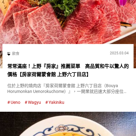
2025.03.04
飲食
常常滿座！上野『房家』推薦菜單 高品質和牛以驚人的
價格【房家荷爾蒙會館 上野六丁目店】
位於上野的燒肉店『房家荷爾蒙會館 上野六丁目店（Bouya
Horumonkan Uenorokuchōme）』，一開業就迅速大部分座位被
填滿的熱門店鋪。 接近一半的顧客是從海外來的遊客。 『房家荷
Ueno
Wagyu
Yakiniku
爾蒙會館 上野六丁目店（Bouya Hor...