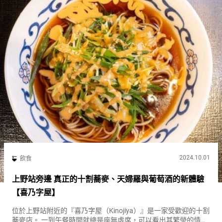
2024.10.01
飲食
上野站旁邊 真正的十割蕎麥、天婦羅與葡萄酒的新體驗
【喜乃字屋】
位於上野站附近的『喜乃字屋（Kinojiya）』是一家受歡迎的十割
蕎麥店。 一到午餐時間就總是座無虛席，可以看出其繁榮的情