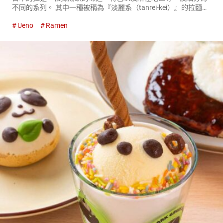
不同的系列。 其中一種被稱為『淡麗系（tanrei-kei）』的拉麵。
淡麗系的特點是餘味清爽，湯頭透明度高。 在東京都內開設多家
Ueno
Ramen
分店的『鯛鹽蕎麥 燈花（簡略、燈花）（Taishio-...