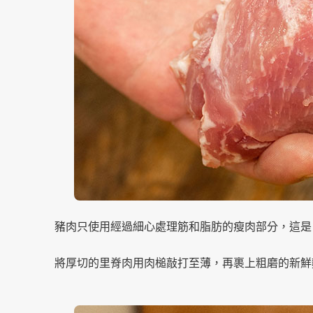
豬肉只使用經過細心處理筋和脂肪的瘦肉部分，這是『P
將厚切的里脊肉用肉槌敲打至薄，再裹上粗磨的新鮮