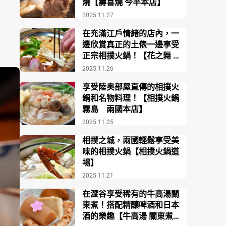
燒【壽喜燒 今半本店】
2025.11.27
在充滿江戶情緒的店內，一
邊欣賞真正的土俵一邊享受
正宗相撲火鍋！【花之舞 江
戶東京博物館前店】
2025.11.26
享受陸奥部屋直傳的相撲火
鍋和名物料理！【相撲火鍋
霧島 兩國本店】
2025.11.25
相撲之城，兩國輕鬆享受美
味的相撲火鍋【相撲火鍋道
場】
2025.11.21
在澀谷享受稀有的牛高湯關
東煮！搭配精釀啤酒和日本
酒的樂趣【牛高湯 關東煮酒