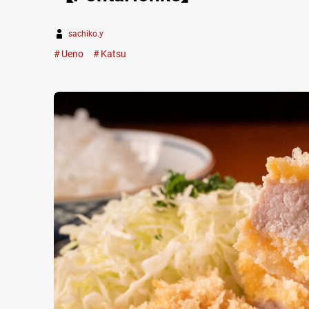
sachiko.y
Ueno
Katsu