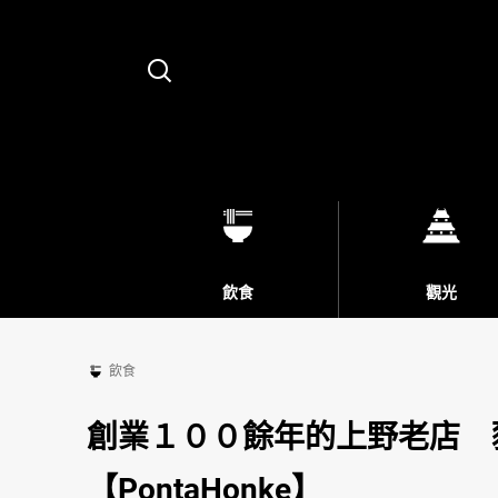
Search
飲食
觀光
飲食
創業１００餘年的上野老店 
【PontaHonke】