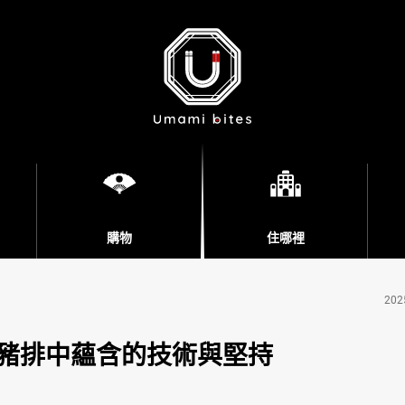
購物
住哪裡
202
豬排中蘊含的技術與堅持