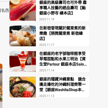
銀座的高級壽司也可外帶 盡
享職人技藝的絕品壽司【鮨
著名西
銀座小野寺 總本店】
2025.11.18
在新宿發現關於關東煮的新
樂趣【稍微關東煮 新宿總
店】
2025.11.17
在銀座的老字號咖啡館享受
草莓甜點和水果三明治【資
生堂Parlour 銀座本店Salon
de Café】
2025.11.14
銀座的隱藏沖繩景點 適合
邊走邊吃的沖繩料理齊聚一
堂【銀座WashitaShop本
店】
2025.11.13