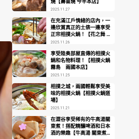
燒【壽喜燒 今半本店】
2025.11.27
在充滿江戶情緒的店內，一
邊欣賞真正的土俵一邊享受
正宗相撲火鍋！【花之舞 江
戶東京博物館前店】
2025.11.26
享受陸奥部屋直傳的相撲火
鍋和名物料理！【相撲火鍋
霧島 兩國本店】
2025.11.25
相撲之城，兩國輕鬆享受美
味的相撲火鍋【相撲火鍋道
場】
2025.11.21
在澀谷享受稀有的牛高湯關
東煮！搭配精釀啤酒和日本
酒的樂趣【牛高湯 關東煮酒