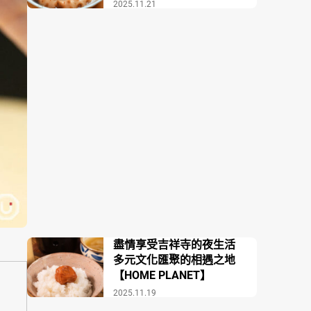
場COZAKURA】
2025.11.21
盡情享受吉祥寺的夜生活
多元文化匯聚的相遇之地
【HOME PLANET】
2025.11.19