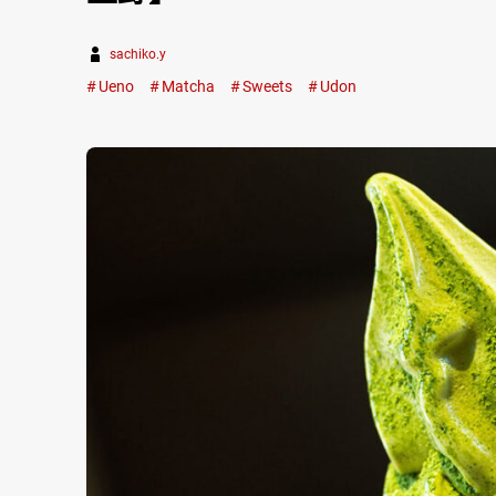
sachiko.y
Ueno
Matcha
Sweets
Udon