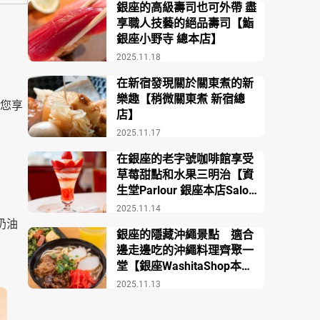
銀座的高級壽司也可外帶 盡
享職人技藝的絕品壽司【鮨
銀座小野寺 總本店】
2025.11.18
在新宿發現關於關東煮的新
樂趣【稍微關東煮 新宿總
供您享
店】
2025.11.17
在銀座的老字號咖啡館享受
草莓甜點和水果三明治【資
生堂Parlour 銀座本店Salon
de Café】
2025.11.14
彭奶油
銀座的隱藏沖繩景點 適合
邊走邊吃的沖繩料理齊聚一
堂【銀座WashitaShop本
店】
2025.11.13