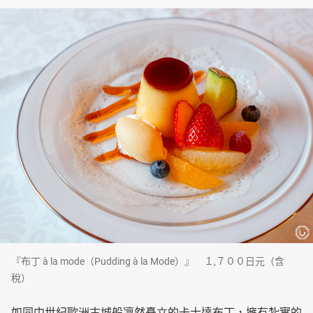
『布丁 à la mode（Pudding à la Mode）』 １,７００日元（含
稅）
如同中世紀歐洲古城般凜然矗立的卡士達布丁，擁有紮實的