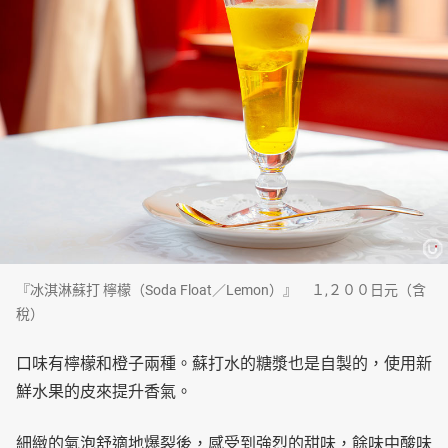
『冰淇淋蘇打 檸檬（Soda Float／Lemon）』 １,２００日元（含
稅）
口味有檸檬和橙子兩種。蘇打水的糖漿也是自製的，使用新
鮮水果的皮來提升香氣。
細緻的氣泡舒適地爆裂後，感受到強烈的甜味，餘味中酸味