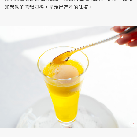
和苦味的餘韻迴盪，呈現出高雅的味道。