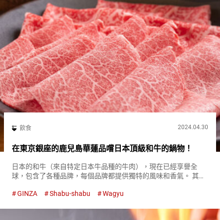
2024.04.30
飲食
在東京銀座的鹿兒島華蓮品嚐日本頂級和牛的鍋物！
日本的和牛（來自特定日本牛品種的牛肉），現在已經享譽全
球，包含了各種品牌，每個品牌都提供獨特的風味和香氣。 其
中，一個極力推薦的品牌是來自鹿兒島縣的”鹿兒島黑牛“。 這個
GINZA
Shabu-shabu
Wagyu
品牌在評估全國各地和牛的比賽中獲得了日本最佳的...