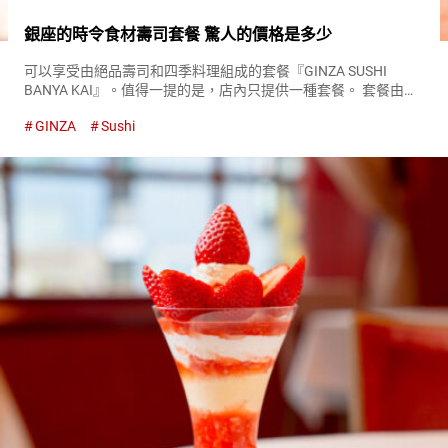
銀座的時令食材壽司套餐 驚人的價格是多少
可以享受由絕品壽司和四季料理組成的套餐『GINZA SUSHI
BANYA KAI』。值得一提的是，店內只提供一種套餐。 套餐由包
括主要的壽司在內的總共２０道菜組成，充滿了職人的技術和講
GINZA
Sushi
究。 『GINZA SUSHI BANYA KAI』的...