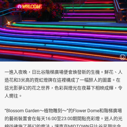
一進入夜晚，日比谷階梯廣場便會煥發新的生機。鮮花、人
造花和3米高的霓虹燈牌在這裡構成了一幅醉人的圖畫。在
這光影夢幻的花之世界，色彩與燈光在夜幕下相映成輝，令
人嚮往。
“Blossom Garden～植物雕刻～”的Flower Dome和階梯廣場
的藝術裝置會在每天16:00至23:00期間點亮彩燈。迷人的光
線彷彿施了夢幻的魔法，讓東京MIDTOWN日比谷呈現出令