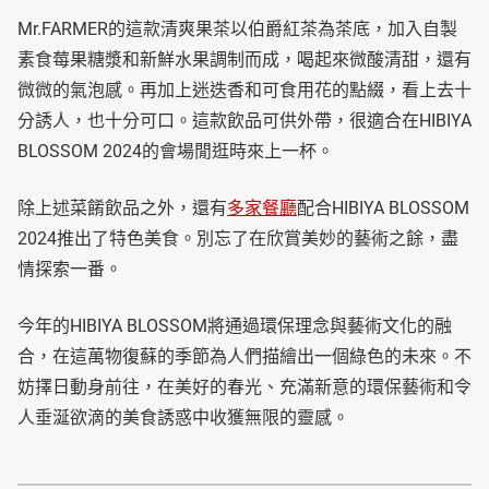
Mr.FARMER的這款清爽果茶以伯爵紅茶為茶底，加入自製
素食莓果糖漿和新鮮水果調制而成，喝起來微酸清甜，還有
微微的氣泡感。再加上迷迭香和可食用花的點綴，看上去十
分誘人，也十分可口。這款飲品可供外帶，很適合在HIBIYA
BLOSSOM 2024的會場閒逛時來上一杯。
除上述菜餚飲品之外，還有
多家餐廳
配合HIBIYA BLOSSOM
2024推出了特色美食。別忘了在欣賞美妙的藝術之餘，盡
情探索一番。
今年的HIBIYA BLOSSOM將通過環保理念與藝術文化的融
合，在這萬物復蘇的季節為人們描繪出一個綠色的未來。不
妨擇日動身前往，在美好的春光、充滿新意的環保藝術和令
人垂涎欲滴的美食誘惑中收獲無限的靈感。