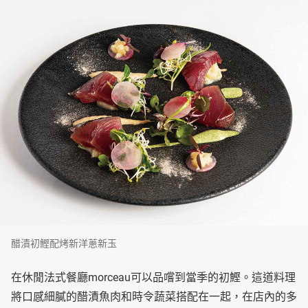
醋漬初鰹配烤新洋蔥新玉
在休閒法式餐廳morceau可以品嚐到當季的初鰹。這道料理
將口感細膩的醋漬魚肉和時令蔬菜搭配在一起，在店內的多