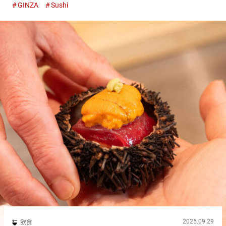
GINZA
Sushi
魚、海膽、蝦、貝類，當季最美味的海鮮應有...
2025.09.29
飲食