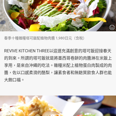
春季十種雜糧塔可飯配植物肉醬 1,980日元（含稅）
REVIVE KITCHEN THREE以這道充滿創意的塔可飯迎接春天
的到來。所謂的塔可飯就是將墨西哥卷餅的肉醬淋在米飯上
享用，是來自沖繩的吃法。雜糧米配上植物蛋白肉製成的肉
醬，佐以口感柔滑的酪梨，讓素食者和無麩質飲食人群也能
大飽口福。