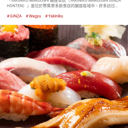
『YAKINIKU MARUUSHI 銀座本店（YAKINIKU MARUUSHI GINZA
HONTEN）』是位於聚集眾多飲食店的銀座區域中，許多訪日外
國人會光顧的燒肉店。 訪日外國人的目的是，『YAKINIKU
GINZA
Wagyu
Yakiniku
MARUUSHI 銀座...