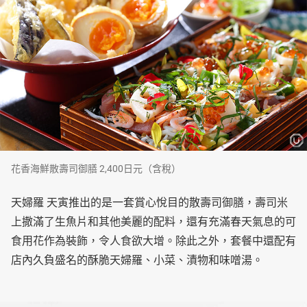
花香海鮮散壽司御膳 2,400日元（含稅）
天婦羅 天寅推出的是一套賞心悅目的散壽司御膳，壽司米
上撒滿了生魚片和其他美麗的配料，還有充滿春天氣息的可
食用花作為裝飾，令人食欲大增。除此之外，套餐中還配有
店內久負盛名的酥脆天婦羅、小菜、漬物和味噌湯。