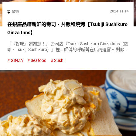
2024.11.14
飲食
在銀座品嚐新鮮的壽司、丼飯和燒烤【Tsukiji Sushikuro
Ginza Inns】
「『好吃』謝謝您！」 壽司店『Tsukiji Sushikuro Ginza Inns（簡
略、Tsukiji Sushikuro）』裡，師傅的呼喊聲在店內迴響。 對顧客
的「很好吃」反饋，師傅會響亮地回應。 銀座INZ店是，橫濱
GINZA
Seafood
Sushi
Joinus店...