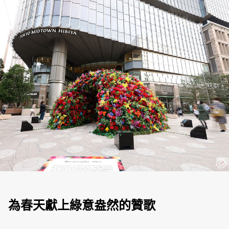
為春天獻上綠意盎然的贊歌