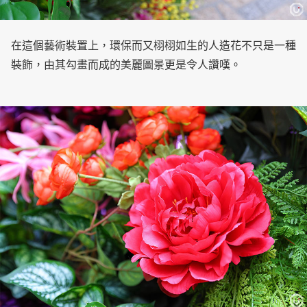
在這個藝術裝置上，環保而又栩栩如生的人造花不只是一種
裝飾，由其勾畫而成的美麗圖景更是令人讚嘆。