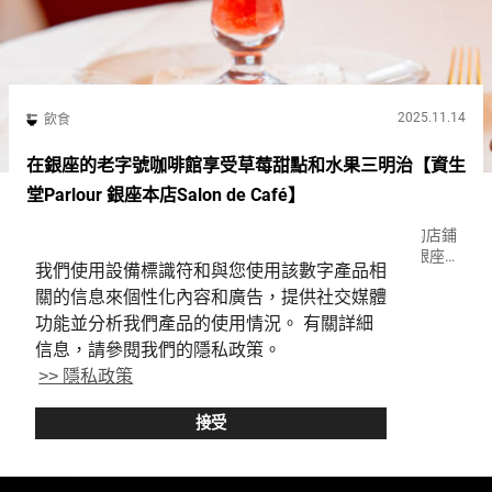
2025.11.14
飲食
在銀座的老字號咖啡館享受草莓甜點和水果三明治【資生
堂Parlour 銀座本店Salon de Café】
銀座是各種領域的一流匯聚之地。街道上林立著高端品牌的店鋪
以及在國際上備受讚譽的美食餐廳和藝術畫廊。 在這樣的銀座
我們使用設備標識符和與您使用該數字產品相
中，特別引人注目的是『資生堂Parlour銀座本店 Salon de
GINZA
Sandwich
Sweets
關的信息來個性化內容和廣告，提供社交媒體
Café（Shiseido Parlour Salon d...
功能並分析我們產品的使用情況。 有關詳細
信息，請參閱我們的隱私政策。
>> 隱私政策
GINZA: Things to Do
接受