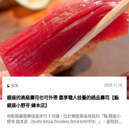
2025.11.18
飲食
銀座的高級壽司也可外帶 盡享職人技藝的絕品壽司【鮨
銀座小野寺 總本店】
地點距離歌舞伎座步行３分鐘。位於銀座黃金地段的『鮨 銀座小
野寺 總本店（Sushi Ginza Onodera SOUHONTEN）』，是特別
日子必訪的壽司名店。 午餐和晚餐均只提供套餐，紅肉魚、白肉