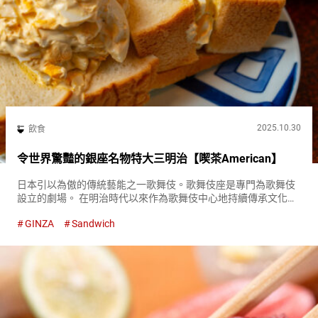
2025.10.30
飲食
令世界驚豔的銀座名物特大三明治【喫茶American】
日本引以為傲的傳統藝能之一歌舞伎。歌舞伎座是專門為歌舞伎
設立的劇場。 在明治時代以來作為歌舞伎中心地持續傳承文化的
歷史性劇場背後，有一家吸引世界各地客人造訪的純咖啡館『喫
GINZA
Sandwich
茶American（Kissa American）』。 咖啡館與提供最...