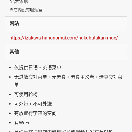
全席禁烟
※店内设有吸烟室
网站
https://izakaya-hananomai.com/hakubutukan-mae/
其他
仅提供日语・英语菜单
无过敏应对菜单、无素食・素食主义者・清真应对菜
单
可使用轮椅
可外带，不可外送
有放置行李箱的空间
有Wi-Fi