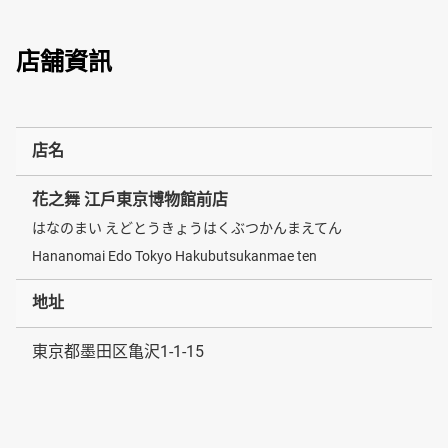
店舗資訊
店名
花之舞 江戶東京博物館前店
はなのまい えどとうきょうはくぶつかんまえてん
Hananomai Edo Tokyo Hakubutsukanmae ten
地址
東京都墨田区亀沢1-1-15