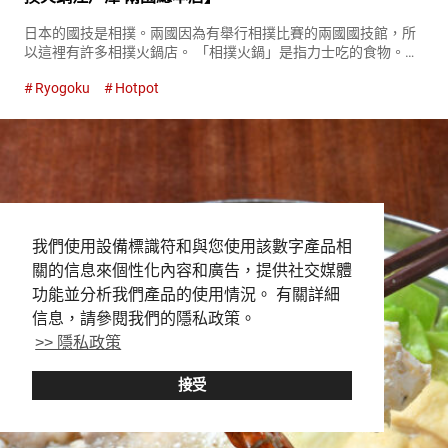
日本的國技是相撲。兩國因為有舉行相撲比賽的兩國國技館，所
以這裡有許多相撲火鍋店。 「相撲火鍋」是指力士吃的食物。其
中，最常吃的是火鍋料理，因此在日本提到「相撲火鍋」通常是
Ryogoku
Hotpot
指火鍋料理。 『相撲火鍋江戶澤（Chanko Edosawa）』自１
９...
我們使用設備標識符和與您使用該數字產品相
關的信息來個性化內容和廣告，提供社交媒體
功能並分析我們產品的使用情況。 有關詳細
信息，請參閱我們的隱私政策。
>> 隱私政策
接受