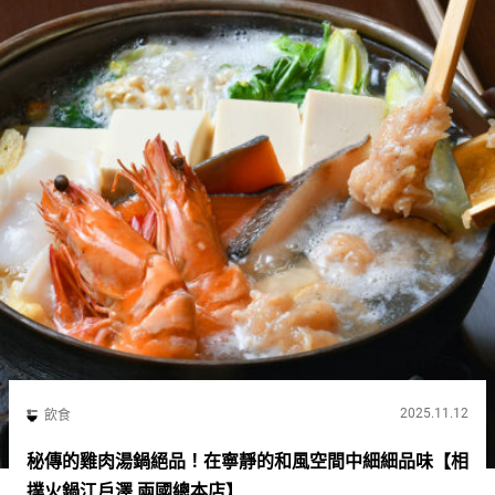
2025.11.12
飲食
秘傳的雞肉湯鍋絕品！在寧靜的和風空間中細細品味【相
撲火鍋江戶澤 兩國總本店】