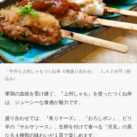
『手作り上州しゃもつくね串 ４種盛り合わせ』 １,４２８円（税
込み）
軍鶏の血統を受け継ぐ、『上州しゃも』を使ったつくね串
は、ジューシーな食感が魅力です。
盛り合わせでは、『炙りチーズ』、『おろしポン』、ピリ
辛の『サルサソース』、生卵を付けて食べる『月見』の異
なる４種類の味わいが１皿で楽しめます。