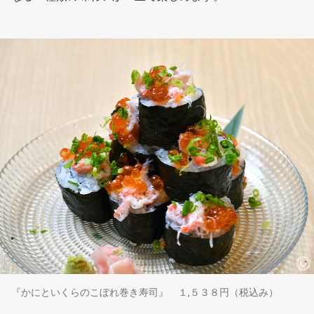
『かにといくらのこぼれ巻き寿司』 １,５３８円（税込み）