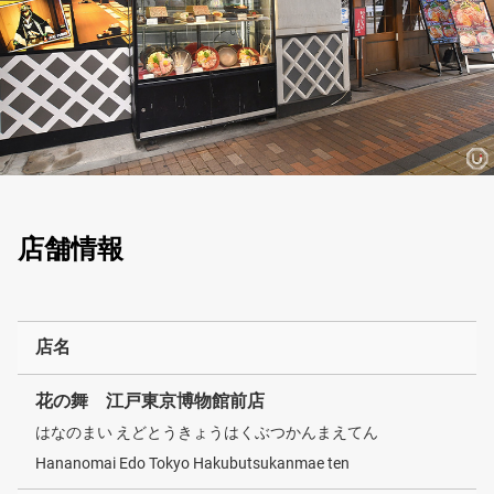
店舗情報
店名
花の舞 江戸東京博物館前店
はなのまい えどとうきょうはくぶつかんまえてん
Hananomai Edo Tokyo Hakubutsukanmae ten