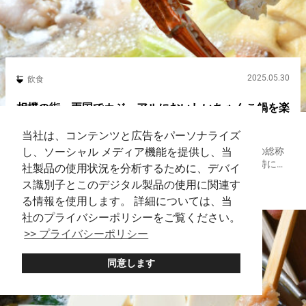
2025.05.30
飲食
相撲の街、両国でカジュアルにおいしいちゃんこ鍋を楽
しむ【ちゃんこ道場】
当社は、コンテンツと広告をパーソナライズ
日本の伝統文化、相撲。力士たちが日々食べている料理の総称
し、ソーシャル メディア機能を提供し、当
がちゃんこです。 野菜や肉がたっぷり入った鍋料理は、特に有
社製品の使用状況を分析するために、デバイ
名。力士の食事といえば、鍋料理を思い浮かべる人も多いでし
ス識別子とこのデジタル製品の使用に関連す
Ryogoku
Hotpot
ょう。 両国国技館がある両国駅周辺には、ちゃんこ鍋を気軽に
る情報を使用します。 詳細については、当
楽しめる店が...
社のプライバシーポリシーをご覧ください。
>> プライバシーポリシー
同意します