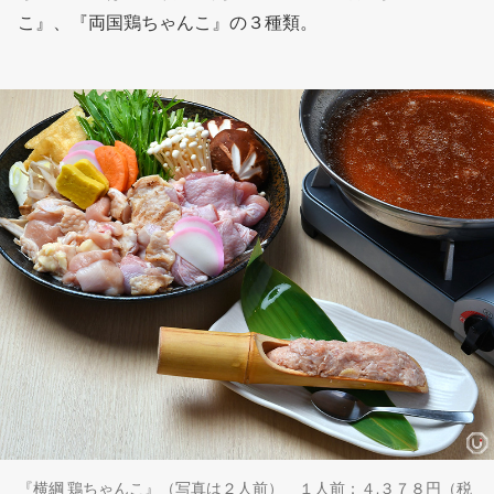
こ』、『両国鶏ちゃんこ』の３種類。
『横綱 鶏ちゃんこ』（写真は２人前） １人前：４,３７８円（税