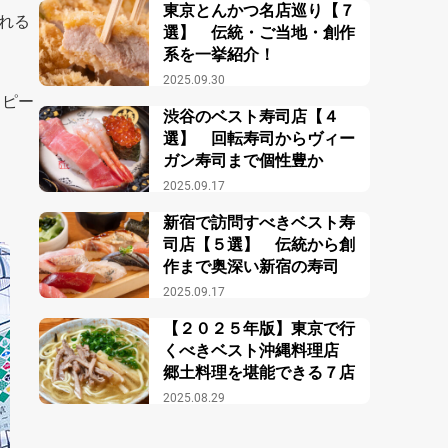
東京とんかつ名店巡り【７
れる
選】 伝統・ご当地・創作
系を一挙紹介！
2025.09.30
ッピー
渋谷のベスト寿司店【４
選】 回転寿司からヴィー
ガン寿司まで個性豊か
2025.09.17
新宿で訪問すべきベスト寿
司店【５選】 伝統から創
作まで奥深い新宿の寿司
2025.09.17
【２０２５年版】東京で行
くべきベスト沖縄料理店
郷土料理を堪能できる７店
2025.08.29