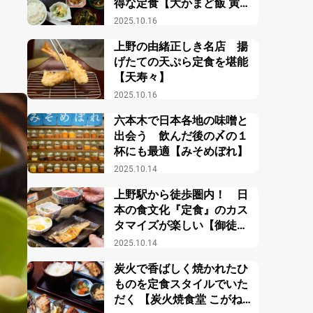
得な定食【大かまど飯 寅福
ルミネ新宿店】
2025.10.16
上野の由緒正しき名店 揚
げたての天ぷら定食を堪能
【天寿々】
2025.10.16
六本木で日本各地の味噌と
出会う 飲んだ後の〆の１
杯にも最適【みそめぼれ】
2025.10.14
上野駅から徒歩圏内！ 日
本の食文化『定食』のカス
タマイズが楽しい【御徒町
小町食堂】
2025.10.14
炭火で香ばしく焼かれたひ
ものを定食スタイルでいた
だく 【炭火焼食堂 こがね