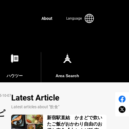
About
Language
ハウツー
Area Search
Latest Article
5-10-07
Latest articles about "飲食"
ピ
新宿駅直結 かまどで炊い
たご飯がおかわり自由のお