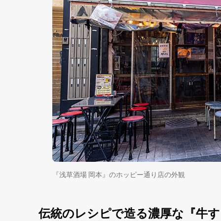
『浅草酒場 岡本』のホッピー通り店の外観
伝統のレシピで造る濃厚な『牛す