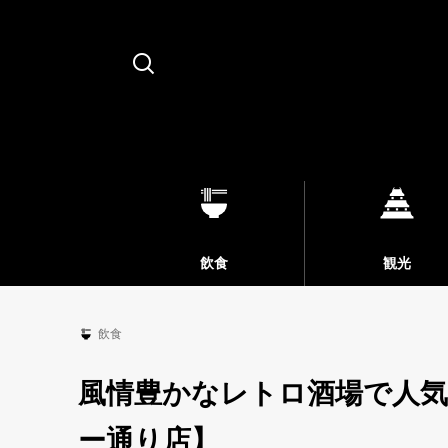
Search
飲食
観光
飲食
風情豊かなレトロ酒場で人気
ー通り店】