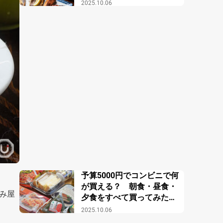
屋】
2025.10.06
予算5000円でコンビニで何
が買える？ 朝食・昼食・
み屋
夕食をすべて買ってみた結
果？
2025.10.06