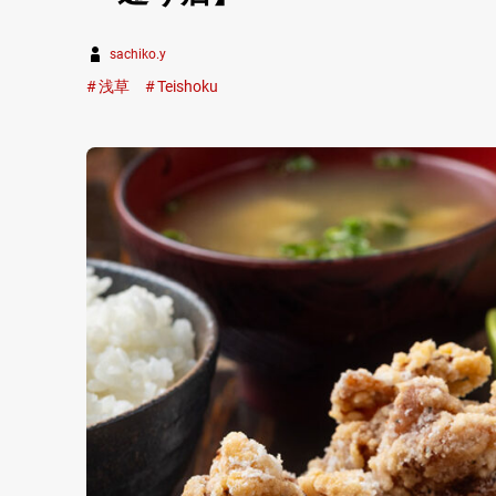
sachiko.y
浅草
Teishoku