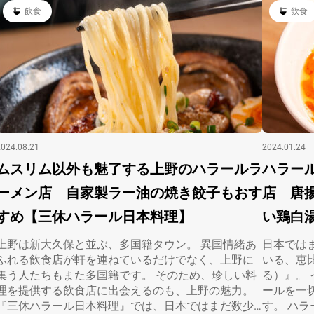
飲食
飲食
2024.08.21
2024.01.24
ムスリム以外も魅了する上野のハラールラ
ハラー
ーメン店 自家製ラー油の焼き餃子もおす
店 唐
すめ【三休ハラール日本料理】
い鶏白
上野は新大久保と並ぶ、多国籍タウン。 異国情緒あ
日本では
ふれる飲食店が軒を連ねているだけでなく、上野に
いる、恵
集う人たちもまた多国籍です。 そのため、珍しい料
る）』。
理を提供する飲食店に出会えるのも、上野の魅力。
ールを一
『三休ハラール日本料理』では、日本ではまだ数少
す。 ハ