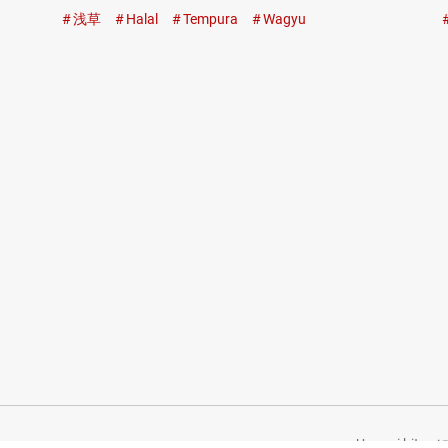
浅草
Halal
Tempura
Wagyu
Umami bite