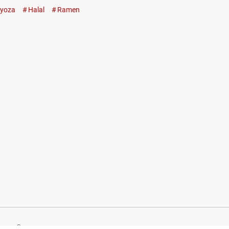
yoza
Halal
Ramen
Company