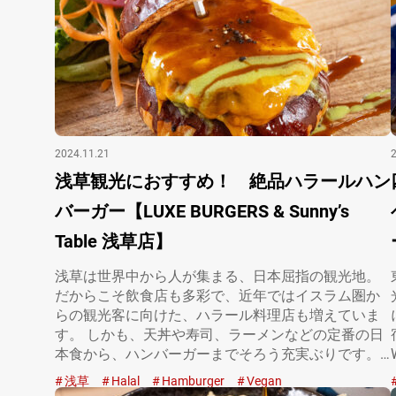
2024.11.21
浅草観光におすすめ！ 絶品ハラールハン
バーガー【LUXE BURGERS & Sunny’s
Table 浅草店】
浅草は世界中から人が集まる、日本屈指の観光地。
だからこそ飲食店も多彩で、近年ではイスラム圏か
らの観光客に向けた、ハラール料理店も増えていま
す。 しかも、天丼や寿司、ラーメンなどの定番の日
本食から、ハンバーガーまでそろう充実ぶりです。
『リ…
浅草
Halal
Hamburger
Vegan