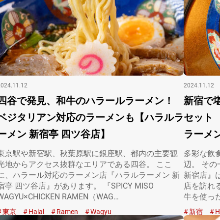
2024.11.12
2024.11.12
四谷で発見、和牛のハラールラーメン！
新宿で
ベジタリアン対応のラーメンも【ハラルラ
セット
ーメン 新宿亭 四ツ谷店】
ラーメ
東京駅や新宿駅、秋葉原駅に銀座駅、都内の主要観
多彩な飲
光地からアクセス抜群なエリアである四谷。 ここ
辺。 そ
に、ハラール対応のラーメン店『ハラルラーメン 新
新宿店』
宿亭 四ツ谷店』があります。 『SPICY MISO
店を訪れ
WAGYU×CHICKEN RAMEN（WAG…
牛を使っ
った…
東京
Halal
Ramen
Wagyu
新宿
H