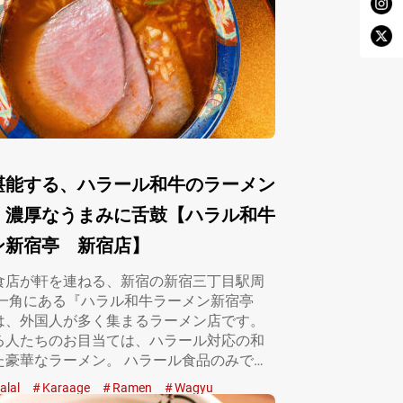
堪能する、ハラール和牛のラーメン
 濃厚なうまみに舌鼓【ハラル和牛
ン新宿亭 新宿店】
食店が軒を連ねる、新宿の新宿三丁目駅周
の一角にある『ハラル和牛ラーメン新宿亭
は、外国人が多く集まるラーメン店です。
る人たちのお目当ては、ハラール対応の和
た豪華なラーメン。 ハラール食品のみで作
alal
Karaage
Ramen
Wagyu