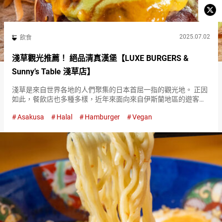
2025.07.02
飲食
淺草觀光推薦！ 絕品清真漢堡【LUXE BURGERS &
Sunny’s Table 淺草店】
淺草是來自世界各地的人們聚集的日本首屈一指的觀光地。 正因
如此，餐飲店也多種多樣，近年來面向來自伊斯蘭地區的遊客，
清真料理店也在增加。 而且，從天丼、壽司、拉麵等經典的日本
Asakusa
Halal
Hamburger
Vegan
料理，到漢堡包，應有盡有。 『豪華經典漢堡（Luxe Straigh…