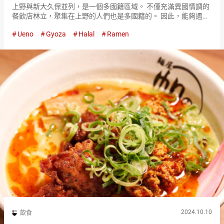
上野與新大久保並列，是一個多國籍區域。 不僅充滿異國情調的
餐飲店林立，聚集在上野的人們也是多國籍的。 因此，能夠遇到
提供稀有料理的餐飲店，也是上野的魅力之一。 在『三休清真日
Ueno
Gyoza
Halal
Ramen
本料理（SANKYU HALAL JAPANESE FOOD）』，…
2024.10.10
飲食