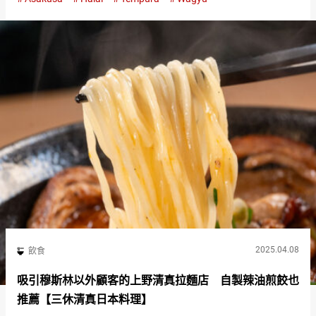
單是和牛天丼，使用了獲得清真認證的和牛。 和牛天…
2025.04.08
飲食
吸引穆斯林以外顧客的上野清真拉麵店 自製辣油煎餃也
推薦【三休清真日本料理】