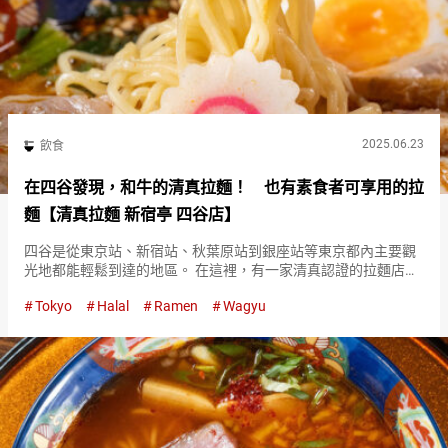
2025.06.23
飲食
在四谷發現，和牛的清真拉麵！ 也有素食者可享用的拉
麵【清真拉麵 新宿亭 四谷店】
四谷是從東京站、新宿站、秋葉原站到銀座站等東京都內主要觀
光地都能輕鬆到達的地區。 在這裡，有一家清真認證的拉麵店
『清真拉麵 新宿亭 四谷店（Halal Ramen Shinjukutei
Tokyo
Halal
Ramen
Wagyu
Yotsuya）』。 『SPICY MISO WAG…