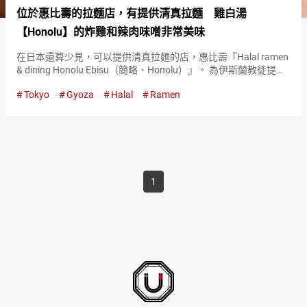
位於惠比壽的拉麵店，有提供清真拉麵 雞白湯
【Honolu】的炸雞和辣肉味噌非常美味
在日本還算少見，可以提供清真拉麵的店，惠比壽『Halal ramen
& dining Honolu Ebisu（簡略、Honolu）』。 為伊斯蘭教徒提供
不含豬肉及酒精的拉麵。 擁有清真認證的『特製雞白湯拉麵
Tokyo
Gyoza
Halal
Ramen
（Special R…
1