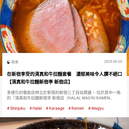
2025.06.20
飲食
在新宿享受的清真和牛拉麵套餐 濃郁美味令人讚不絕口
【清真和牛拉麵新宿亭 新宿店】
多樣化的餐飲店林立於新宿的新宿三丁目站周邊。 位於其中一角
的『清真和牛拉麵新宿亭 新宿店（HALAL WAGYU RAMEN
SHINJUKU-TEI TOKYO SHINJUKU）』，是一家吸引眾多外國人
Shinjuku
Halal
Karaage
Ramen
Wagyu
的拉麵店。 來訪的顧客們的目標是使…