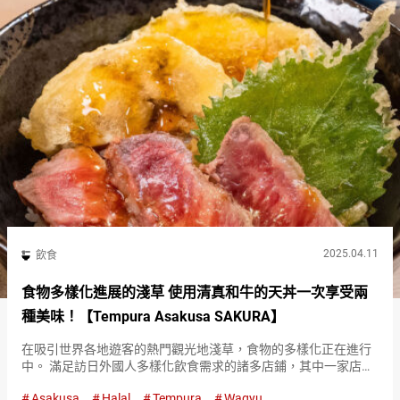
2025.04.11
飲食
食物多樣化進展的淺草 使用清真和牛的天丼一次享受兩
種美味！【Tempura Asakusa SAKURA】
在吸引世界各地遊客的熱門觀光地淺草，食物的多樣化正在進行
中。 滿足訪日外國人多樣化飲食需求的諸多店鋪，其中一家店就
是天婦羅店『Tempura Asakusa SAKURA』。 店內最受歡迎的菜
Asakusa
Halal
Tempura
Wagyu