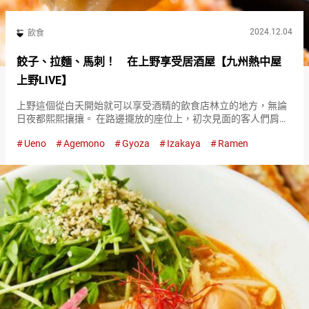
2024.12.04
飲食
餃子、拉麵、馬刺！ 在上野享受居酒屋【九州熱中屋
上野LIVE】
上野這個從白天開始就可以享受酒精的飲食店林立的地方，無論
日夜都熙熙攘攘。 在路邊擺放的座位上，初次見面的客人們肩並
肩喝酒的情景，是上野的象徵性景象。 如果想要輕鬆地在日本的
Ueno
Agemono
Gyoza
Izakaya
Ramen
『居酒屋（Izakaya）』享用酒精和餐點，上野絕對是完美的地
區。 …