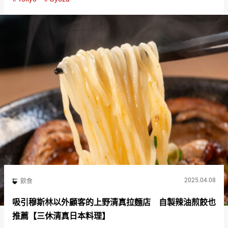
（KITTAN GYOZA）』的餃子 『吉旦餃子（KIT…
2025.04.08
飲食
吸引穆斯林以外顧客的上野清真拉麵店 自製辣油煎餃也
推薦【三休清真日本料理】