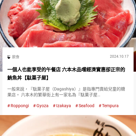
2024.10.17
飲食
一個人也能享受的午餐店 六本木品嚐經濟實惠卻正宗的
鮪魚丼【駄菓子屋】
一般來說，『駄菓子屋（Dagashiya）』是指專門賣給兒童的糖
果店。 六本木的繁華街上有一家名為『駄菓子屋
（Dagashiya）』的大眾酒吧。 「希望成為大人也能享受的地
Roppongi
Gyoza
Izakaya
Seafood
Tempura
方」，這是店主命名『駄菓子屋（Dagashiya）』的初衷。 晚餐
時…