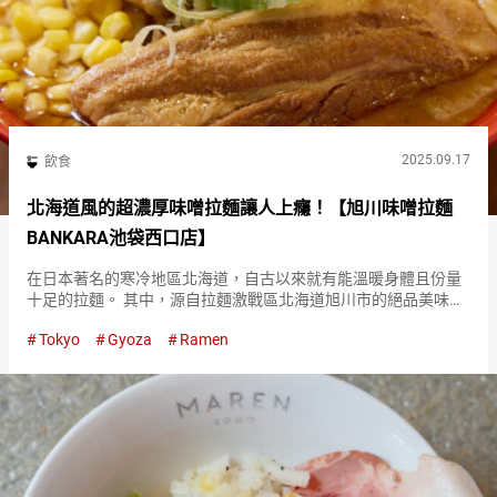
2025.09.17
飲食
北海道風的超濃厚味噌拉麵讓人上癮！【旭川味噌拉麵
BANKARA池袋西口店】
在日本著名的寒冷地區北海道，自古以來就有能溫暖身體且份量
十足的拉麵。 其中，源自拉麵激戰區北海道旭川市的絕品美味，
就是『旭川味噌拉麵 BANKARA（Asahikawa Miso Ramen
Tokyo
Gyoza
Ramen
Bankara）』。 北海道的味噌拉麵特色在於，…