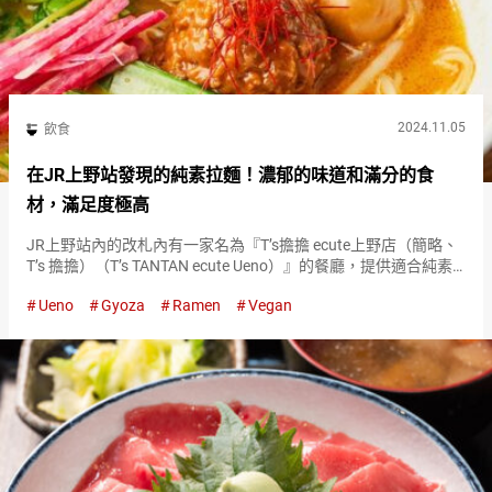
2024.11.05
飲食
在JR上野站發現的純素拉麵！濃郁的味道和滿分的食
材，滿足度極高
JR上野站內的改札內有一家名為『T’s擔擔 ecute上野店（簡略、
T’s 擔擔）（T’s TANTAN ecute Ueno）』的餐廳，提供適合純素
者的拉麵。 招牌菜是『金芝麻擔擔麵（Golden Sesame
Ueno
Gyoza
Ramen
Vegan
Tantan）』。 『T’…