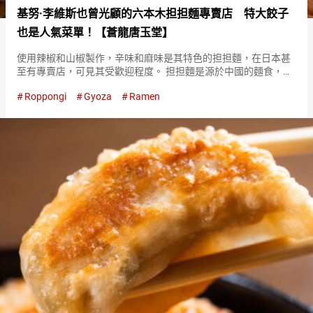
基努·李維斯也曾光顧的六本木担担麵專賣店 特大餃子
也是人氣菜單！【蒼龍唐玉堂】
使用辣椒和山椒製作，辛味和麻味是其特色的担担麵，在日本甚
至有專賣店，可見其受歡迎程度。 担担麵是源於中國的麵食，但
在日本已經發展出獨特的變化。 位於六本木的『蒼龍唐玉堂
Roppongi
Gyoza
Ramen
（Souryutougyokudo）』是一家提供店家獨特調味的担担麵的
熱…