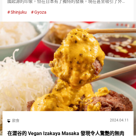
國起源的印象，但在日本有了獨特的發展，現在甚至吸引了外國
遊客。 ２４小時營業的歌舞伎町餃子酒吧 除了經典的煎餃子外，
Shinjuku
Gyoza
還可以品嚐到各種口味和外觀具創意的餃子，如『新宿衝進餃子
（Shin…
2024.04.11
飲食
在澀谷的 Vegan Izakaya Masaka 發現令人驚艷的無肉