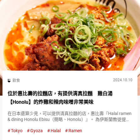
2024.10.10
飲食
位於惠比壽的拉麵店，有提供清真拉麵 雞白湯
【Honolu】的炸雞和辣肉味噌非常美味
在日本還算少見，可以提供清真拉麵的店，惠比壽『Halal ramen
& dining Honolu Ebisu（簡略、Honolu）』。 為伊斯蘭教徒提供
不含豬肉及酒精的拉麵。 擁有清真認證的『特製雞白湯拉麵
Tokyo
Gyoza
Halal
Ramen
（Special R…