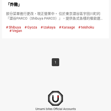
「炸雞」
部分菜單進行更改，現正營業中。 位於東京澀谷區宇田川町的
『澀谷PARCO（Shibuya PARCO）』，提供各式各樣的餐飲選
擇，滿足各種烹飪興趣。 購物中心地下層的『Vegan Izakaya
Shibuya
Gyoza
Izakaya
Karaage
teishoku
Masaka（以下簡稱“Masaka”）』專…
Vegan
1
Umami bites Official Accounts