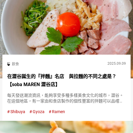
2025.09.09
飲食
在澀谷誕生的『拌麵』名店 與拉麵的不同之處是？
【soba MAREN 澀谷店】
每天發送潮流資訊，能夠享受多種多樣美食文化的城市，澀谷。
在這個地區，有一家由和食店製作的個性豐富的拌麵可以品嚐的
『soba MAREN 澀谷店（soba MAREN Shibuyaten）』。 拌麵簡
Shibuya
Gyoza
Ramen
單來說就是不使用湯，而是將醬汁或油與麵…