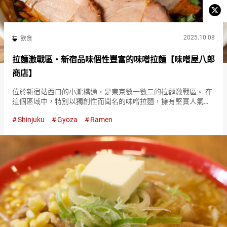
2025.10.08
飲食
拉麵激戰區・新宿品味個性豐富的味噌拉麵【味噌屋八郎
商店】
位於新宿站西口的小瀧橋通，是東京數一數二的拉麵激戰區。 在
這個區域中，特別以獨創性而聞名的味噌拉麵，擁有堅實人氣的
就是『味噌屋八郎商店（Misoya Hachiroshoten）』。 『味噌屋
Shinjuku
Gyoza
Ramen
八郎商店（Misoya Hachiroshote…