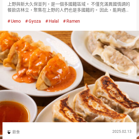
上野與新大久保並列，是一個多國籍區域。 不僅充滿異國情調的
餐飲店林立，聚集在上野的人們也是多國籍的。 因此，能夠遇到
提供稀有料理的餐飲店，也是上野的魅力之一。 在『三休清真日
Ueno
Gyoza
Halal
Ramen
本料理（SANKYU HALAL JAPANESE FOOD）』，…
2025.02.13
飲食