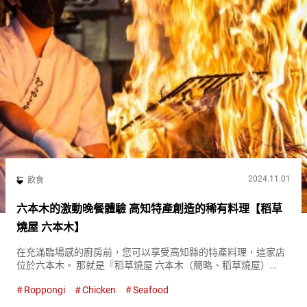
2024.11.01
飲食
六本木的激動晚餐體驗 高知特產創造的稀有料理【稻草
燒屋 六本木】
在充滿臨場感的廚房前，您可以享受高知縣的特產料理，這家店
位於六本木。 那就是『稻草燒屋 六本木（簡略、稻草燒屋）
（Warayakiya Roppongi）』。主要在首都圈展開了１６家店
Roppongi
Chicken
Seafood
鋪。 『名產 稻草烤鰹魚鹽味炙烤（Lightly gri...