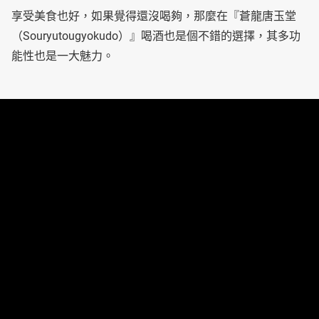
享受美食也好，如果覺得還沒喝夠，那麼在『蒼龍唐玉堂
（Souryutougyokudo）』喝酒也是個不錯的選擇，其多功
能性也是一大魅力。