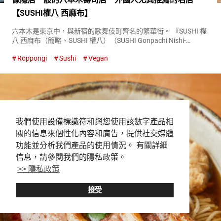
【SUSHI權八 西麻布】
六本木是東京中，與新宿的歌舞伎町齊名的繁華街。 『SUSHI 權
八 西麻布（簡略、SUSHI 權八）（SUSHI Gonpachi Nishi-
Azabu）』位於離六本木喧囂稍遠的地方，店內是一片寧靜的空
Roppongi
Sushi
Vegan
間。 店內的裝潢以日本大正浪漫為主題...
我們使用設備標識符和與您使用該數字產品相
關的信息來個性化內容和廣告，提供社交媒體
功能並分析我們產品的使用情況。 有關詳細
信息，請參閱我們的隱私政策。
>> 隱私政策
接受