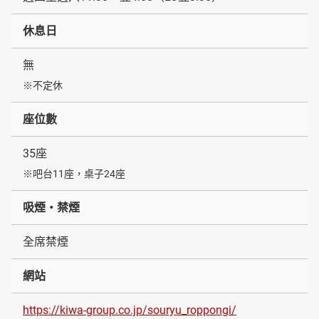
休息日
無
※不定休
座位數
35座
※吧台11座，桌子24座
吸煙・禁煙
全席禁煙
網站
https://kiwa-group.co.jp/souryu_roppongi/