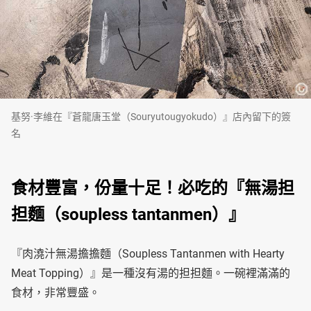
基努·李維在『蒼龍唐玉堂（Souryutougyokudo）』店內留下的簽
名
食材豐富，份量十足！必吃的『無湯担
担麵（soupless tantanmen）』
『肉澆汁無湯擔擔麵（Soupless Tantanmen with Hearty
Meat Topping）』是一種沒有湯的担担麵。一碗裡滿滿的
食材，非常豐盛。