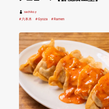
sachiko.y
六本木
Gyoza
Ramen