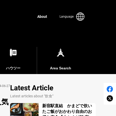
About
Language
ハウツー
Area Search
Latest Article
4-06-27
Latest articles about "飲食"
人気
新宿駅直結 かまどで炊い
たご飯がおかわり自由のお