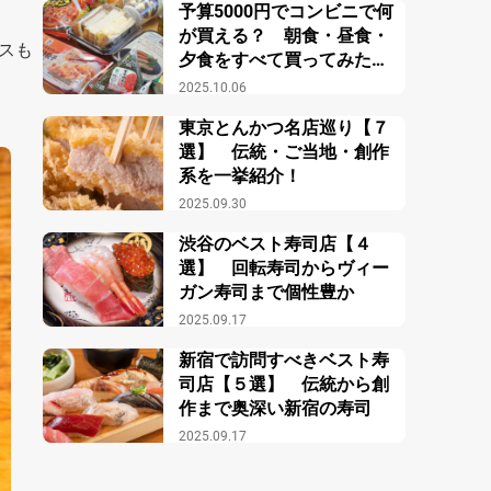
予算5000円でコンビニで何
が買える？ 朝食・昼食・
スも
夕食をすべて買ってみた結
果？
2025.10.06
東京とんかつ名店巡り【７
選】 伝統・ご当地・創作
系を一挙紹介！
2025.09.30
渋谷のベスト寿司店【４
選】 回転寿司からヴィー
ガン寿司まで個性豊か
2025.09.17
新宿で訪問すべきベスト寿
司店【５選】 伝統から創
作まで奥深い新宿の寿司
2025.09.17