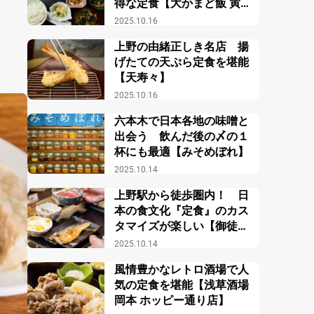
得な定食【大かまど飯 寅福
ルミネ新宿店】
2025.10.16
上野の由緒正しき名店 揚
げたての天ぷら定食を堪能
【天寿々】
2025.10.16
六本木で日本各地の味噌と
出会う 飲んだ後の〆の１
杯にも最適【みそめぼれ】
2025.10.14
上野駅から徒歩圏内！ 日
本の食文化『定食』のカス
タマイズが楽しい【御徒町
小町食堂】
2025.10.14
風情豊かなレトロ酒場で人
気の定食を堪能【浅草酒場
岡本 ホッピー通り店】