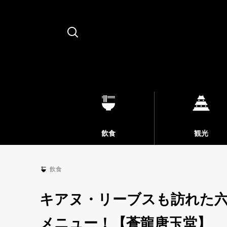
Search
飲食
観光
飲食
キアヌ・リーブスも訪れた六
メニュー！【蒼龍唐玉堂】