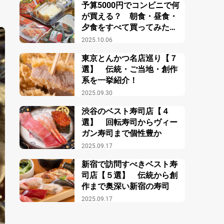
予算5000円でコンビニで何
が買える？ 朝食・昼食・
夕食をすべて買ってみた結
果？
2025.10.06
東京とんかつ名店巡り【７
選】 伝統・ご当地・創作
系を一挙紹介！
2025.09.30
渋谷のベスト寿司店【４
選】 回転寿司からヴィー
ガン寿司まで個性豊か
2025.09.17
新宿で訪問すべきベスト寿
司店【５選】 伝統から創
作まで奥深い新宿の寿司
2025.09.17