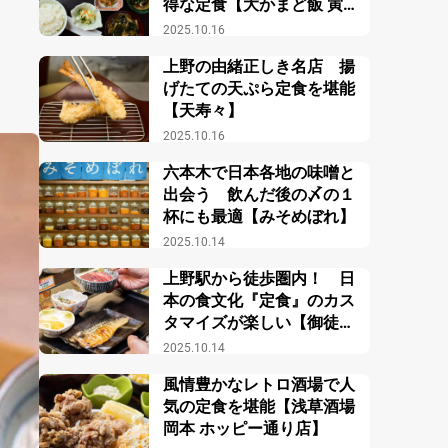
得な定食【大かまど飯 寅福
ルミネ新宿店】
2025.10.16
上野の由緒正しき名店 揚
げたての天ぷら定食を堪能
【天寿々】
2025.10.16
六本木で日本各地の味噌と
出会う 飲んだ後の〆の１
杯にも最適【みそめぼれ】
2025.10.14
上野駅から徒歩圏内！ 日
本の食文化『定食』のカス
タマイズが楽しい【御徒町
小町食堂】
2025.10.14
風情豊かなレトロ酒場で人
気の定食を堪能【浅草酒場
岡本 ホッピー通り店】