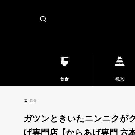
Search
飲食
観光
飲食
ガツンときいたニンニクが
げ専門店【からあげ専門 六本