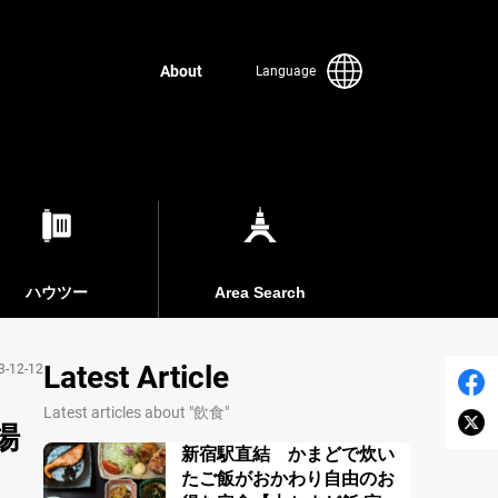
About
Language
ハウツー
Area Search
Latest Article
3-12-12
Latest articles about "飲食"
揚
新宿駅直結 かまどで炊い
たご飯がおかわり自由のお