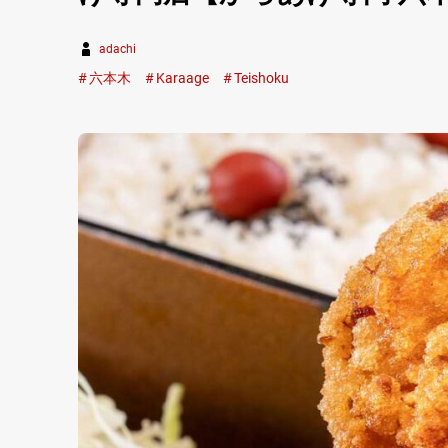
adachi
六本木
Karaage
Teishoku