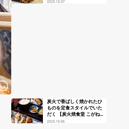
2025.10.07
炭火で香ばしく焼かれたひ
ものを定食スタイルでいた
だく 【炭火焼食堂 こがね
屋】
2025.10.06