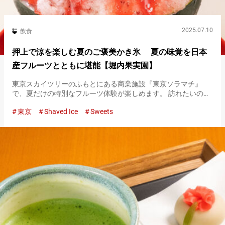
2025.07.10
飲食
押上で涼を楽しむ夏のご褒美かき氷 夏の味覚を日本
産フルーツとともに堪能【堀内果実園】
東京スカイツリーのふもとにある商業施設『東京ソラマチ』
で、夏だけの特別なフルーツ体験が楽しめます。 訪れたいの
は、フルーツの魅力を知り尽くした『堀内果実園』の直営店。
東京
Shaved Ice
Sweets
『堀内果実園』の東京ソラマチ店では、夏限定でフルーツのお
いしさを堪能できる…