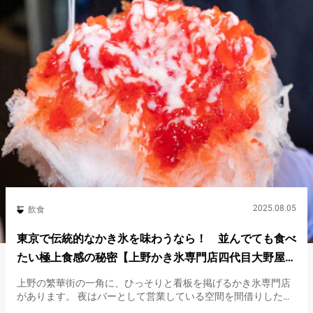
2025.08.05
飲食
東京で伝統的なかき氷を味わうなら！ 並んでても食べ
たい極上食感の秘密【上野かき氷専門店四代目大野屋氷
室本店】
上野の繁華街の一角に、ひっそりと看板を掲げるかき氷専門店
があります。 夜はバーとして営業している空間を間借りした、
その名も『上野かき氷専門店四代目大野屋氷室』です。 提供さ