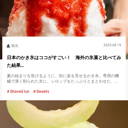
2025.08.19
観光
日本のかき氷はココがすごい！ 海外の氷菓と比べてみ
た結果…
夏の始まりを告げるように、街に姿を見せるかき氷。専用の機
械で薄く削られた氷に、シロップをたっぷりとまとわせた、日
本ならではの涼を感じるスイーツです。 時代が進むにつれて夏
Shaved Ice
Sweets
祭りの定番フードとなったかき氷は、現在では専門店もできる
ほどの人気ぶり…