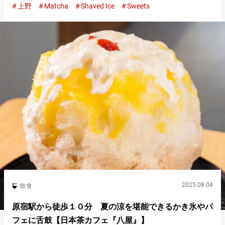
上野
Matcha
Shaved Ice
Sweets
れるのは、まるで口の中で雪がほどけるような、ふわふわのか
き氷。 手間…
2025.08.04
飲食
原宿駅から徒歩１０分 夏の涼を堪能できるかき氷やパ
フェに舌鼓【日本茶カフェ『八屋』】