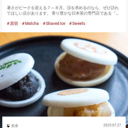
暑さがピークを迎える７～８月。涼を求めるのなら、ぜひ訪れ
てほしい店があります。 香り豊かな日本茶の専門店である『八
屋』です。 抹茶やほうじ茶、煎茶といった上質な日本茶ととも
原宿
Matcha
Shaved Ice
Sweets
に楽しめるのは、見た目も涼やかな和のスイーツたち。 あんみ
つやパフェ…
2025.07.27
飲食