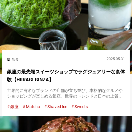
2025.05.31
飲食
銀座の最先端スイーツショップでラグジュアリーな食体
験【HIIRAGI GINZA】
世界的に有名なブランドの店舗が立ち並び、本格的なグルメや
ショッピングが楽しめる銀座。世界のトレンドと日本の上質な
文化が交差し、洗練された雰囲気に包まれています。 スイーツ
銀座
Matcha
Shaved Ice
Sweets
店の『HIIRAGI GINZA』は、２０２４年１０月に銀座にオープ
ン…