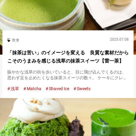
2025.07.08
飲食
「抹茶は苦い」のイメージを変える 良質な素材だから
こそのうまみを感じる浅草の抹茶スイーツ【雷一茶】
賑やかな浅草の街を歩いていると、目に飛び込んでくるのは、
思わず足を止めたくなる抹茶スイーツの数々。 ケーキにクレー
プ、プリンにパフェと、種類も豊富で迷ってしまうほどです。
浅草
Matcha
Shaved Ice
Sweets
しかし、素材選びにこだわりぬいた抹茶を味わいたいなら、立
ち寄ってほし…