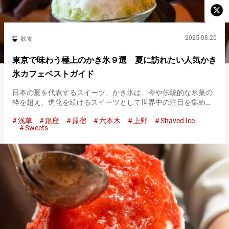
2025.08.20
飲食
東京で味わう極上のかき氷９選 夏に訪れたい人気かき
氷カフェベストガイド
日本の夏を代表するスイーツ、かき氷は、今や伝統的な氷菓の
枠を超え、進化を続けるスイーツとして世界中の注目を集めて
います。 中でも東京は、かき氷のトレンド発信地として知ら
浅草
銀座
原宿
六本木
上野
Shaved Ice
れ、１年を通じて楽しめる専門店も数多く点在しています。 ふ
Sweets
わふわの氷に、…