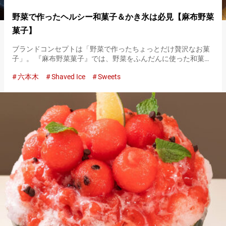
野菜で作ったヘルシー和菓子＆かき氷は必見【麻布野菜
菓子】
ブランドコンセプトは「野菜で作ったちょっとだけ贅沢なお菓
子」。 『麻布野菜菓子』では、野菜をふんだんに使った和菓子
やかき氷を提供しています。 他店では見られない、野菜を使っ
六本木
Shaved Ice
Sweets
たユニークかつおいしいスイーツの数々。特におすすめのもの
を紹介します…