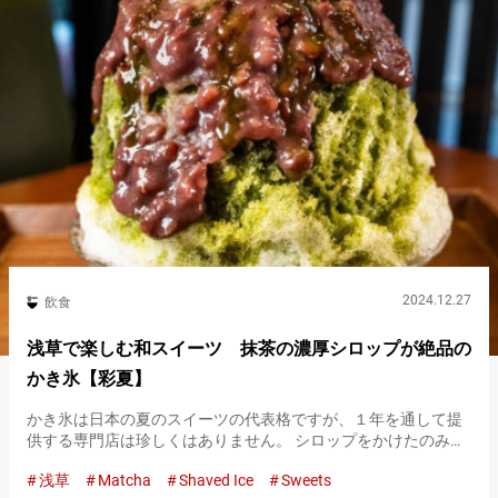
2024.12.27
飲食
浅草で楽しむ和スイーツ 抹茶の濃厚シロップが絶品の
かき氷【彩夏】
かき氷は日本の夏のスイーツの代表格ですが、１年を通して提
供する専門店は珍しくはありません。 シロップをかけたのみの
シンプルなかき氷もあれば、トッピングにこだわりケーキのよ
浅草
Matcha
Shaved Ice
Sweets
うな華やかなものまで、店によってバリエーションはさまざ