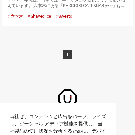
えています。 六本木にある『KAKIGORI CAFE&BAR yelo』は、
季節を問わず多くの人で賑わっているかき氷専門店。 「かき氷
六本木
Shaved Ice
Sweets
は、もはや真夏に涼を取るためだけの食べ…
1
Umami bites Official Accounts
当社は、コンテンツと広告をパーソナライズ
し、ソーシャル メディア機能を提供し、当
社製品の使用状況を分析するために、デバイ