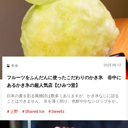
2025.08.12
飲食
フルーツをふんだんに使ったこだわりのかき氷 谷中に
あるかき氷の超人気店【ひみつ堂】
日本の夏を彩る風物詩は数多くありますが、かき氷なしに語る
ことはできません。 氷を薄く削り、色鮮やかなシロップをかけ
て楽しむかき氷は、ひんやりと涼を届けてくれる夏のスイーツ
上野
Shaved Ice
Sweets
の代表格です。 『ひみつ堂』のかき氷製作風景 その歴史は古
く、かつて氷…