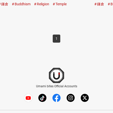
る山門…
観料 …
鎌倉
Buddhism
Religion
Temple
鎌倉
B
1
Umami bites Official Accounts