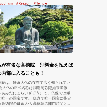
uddhism
Religion
Temple
仏が有名な高徳院 別料金を払えば
の内部に入ることも！
徳院は、鎌倉大仏の存在で広く知られてい
鎌倉大仏の正式名称は銅造阿弥陀如来坐像
うあみだにょらいざぞう）で、仏像では鎌
で唯一の国宝です。 鎌倉で唯一国宝に指定
る高徳院の鎌倉大仏 高徳院の開門時間と拝