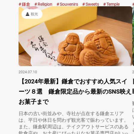
す。 特に…
鎌倉
Religion
Souvenirs
Sweets
Temple
観光
2024.07.10
【2024年最新】鎌倉でおすすめ人気スイ
ーツ８選 鎌倉限定品から最新のSNS映え
お菓子まで
日本の古い街並みや、寺社が点在する鎌倉エリア
は、平日や休日を問わず観光客で賑わっています。
また、鎌倉駅周辺は、テイクアウトサービスのある
飲食店や、お土産にぴったりなお菓子専門店がいっ