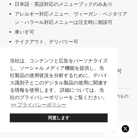
日本語・英語対応のメニューブックのみあり
アレルギー対応メニュー、ヴィーガン・ベジタリア
ン・ハラール対応メニューは注文時に相談可
車いす可
テイクアウト、デリバリー可
スーツケースを置くスペースあり
当社は、コンテンツと広告をパーソナライズ
Wi-Fiあり
し、ソーシャル メディア機能を提供し、当
客が撮影した店の料理写真や動画のSNS投稿は可
社製品の使用状況を分析するために、デバイ
個別会計は可
ス識別子とこのデジタル製品の使用に関連す
る情報を使用します。 詳細については、当
※メニューの内容や料金、店舗情報などは2025年8月時点のもの
社のプライバシーポリシーをご覧ください。
です。
>> プライバシーポリシー
同意します