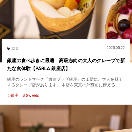
2025.05.22
飲食
銀座の食べ歩きに最適 高級志向の大人のクレープで新
たな食体験【PÄRLA 銀座店】
銀座のランドマーク『東急プラザ銀座』の１階に、大人を魅了
するクレープ店があります。 本店を東京の外苑前に構える
『PÄRLA』の銀座店は、大正時代の建物をイメージしたレトロ
銀座
Sweets
なデザイン。一見するとバーのようでもあり、歴史ある銀座の
街並みにすっと...