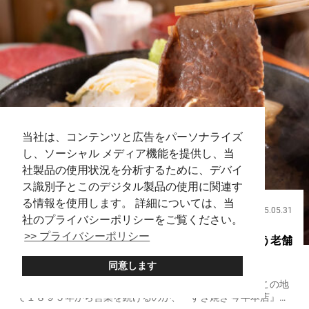
当社は、コンテンツと広告をパーソナライズ
し、ソーシャル メディア機能を提供し、当
社製品の使用状況を分析するために、デバイ
ス識別子とこのデジタル製品の使用に関連す
る情報を使用します。 詳細については、当
2025.05.31
飲食
社のプライバシーポリシーをご覧ください。
>> プライバシーポリシー
創業時から変わらない味 有形文化財の中で味わう老舗
のすき焼き【すき焼き 今半本店】
同意します
１００年以上の歴史を持つ、老舗飲食店が集まる浅草。 この地
で１８９５年から営業を続けるのが、『すき焼き 今半本店』で