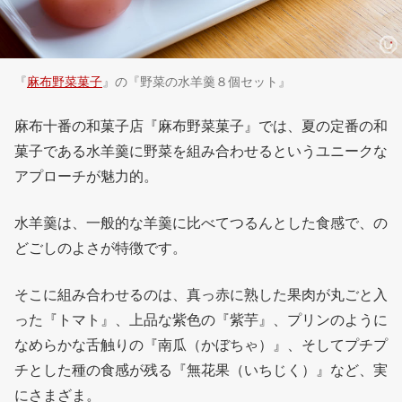
『
麻布野菜菓子
』の『野菜の水羊羹８個セット』
麻布十番の和菓子店『麻布野菜菓子』では、夏の定番の和
菓子である水羊羹に野菜を組み合わせるというユニークな
アプローチが魅力的。
水羊羹は、一般的な羊羹に比べてつるんとした食感で、の
どごしのよさが特徴です。
そこに組み合わせるのは、真っ赤に熟した果肉が丸ごと入
った『トマト』、上品な紫色の『紫芋』、プリンのように
なめらかな舌触りの『南瓜（かぼちゃ）』、そしてプチプ
チとした種の食感が残る『無花果（いちじく）』など、実
にさまざま。