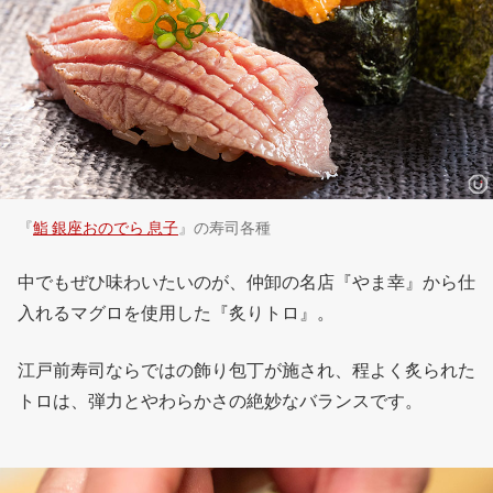
『
鮨 銀座おのでら 息子
』の寿司各種
中でもぜひ味わいたいのが、仲卸の名店『やま幸』から仕
入れるマグロを使用した『炙りトロ』。
江戸前寿司ならではの飾り包丁が施され、程よく炙られた
トロは、弾力とやわらかさの絶妙なバランスです。