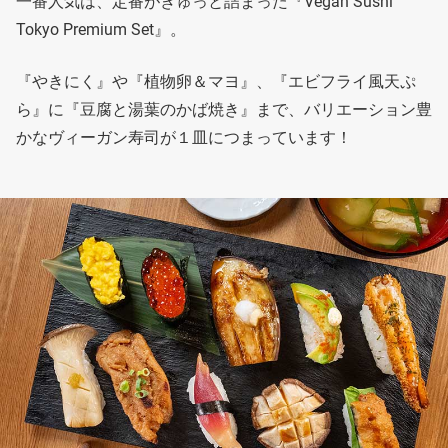
一番人気は、定番がぎゅっと詰まった『Vegan Sushi
Tokyo Premium Set』。
『やきにく』や『植物卵＆マヨ』、『エビフライ風天ぷ
ら』に『豆腐と湯葉のかば焼き』まで、バリエーション豊
かなヴィーガン寿司が１皿につまっています！