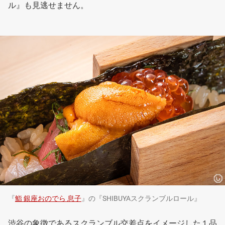
ル』も見逃せません。
『
鮨 銀座おのでら 息子
』の『SHIBUYAスクランブルロール』
渋谷の象徴であるスクランブル交差点をイメージした１品