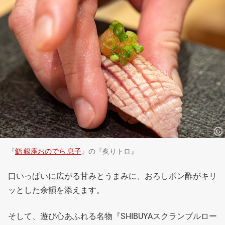
『
鮨 銀座おのでら 息子
』の『炙りトロ』
口いっぱいに広がる甘みとうまみに、おろしポン酢がキリ
ッとした余韻を添えます。
そして、遊び心あふれる名物『SHIBUYAスクランブルロー