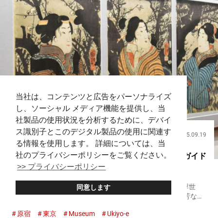
当社は、コンテンツと広告をパーソナライズ
し、ソーシャル メディア機能を提供し、当
社製品の使用状況を分析するために、デバイ
ス識別子とこのデジタル製品の使用に関連す
2025.09.19
観光
る情報を使用します。 詳細については、当
社のプライバシーポリシーをご覧ください。
定番から穴場まで、浮世絵ファンのための美術館ガイド
>> プライバシーポリシー
【４選】
日本で生まれ、今や世界中の美術館で高い評価を受ける浮世
同意します
絵。 葛飾北斎を筆頭に、歌川広重、東洲斎写楽、歌川国芳な
ど、名だたる絵師たちの作品は、海外でも展示されています。
原宿
東京
Museum
Ukiyo-e
もちろん、浮世絵を楽しめる美術館は日本にも。むしろ、浮世