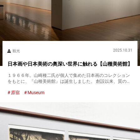
2025.10.31
観光
日本画や日本美術の奥深い世界に触れる【山種美術館】
１９６６年。山崎種二氏が個人で集めた日本画のコレクション
をもとに、『山種美術館』は誕生しました。 創設以来、質の高
い日本画の収集と展示に力を注ぎ、近代・現代日本画を中心
原宿
Museum
に、古画や浮世絵、油彩画など約１８００点の作品を所蔵して
います。 『山種...