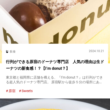
2024.10.21
飲食
行列ができる原宿のドーナツ専門店 人気の理由は生ド
ーナツの新食感！？【I’m donut？】
東京都と福岡県に店舗を構える、『I’m donut？』は行列ができ
る超人気のドーナツ専門店。 原宿駅から徒歩５分の場所にある
店舗は、開店時間の１０時前から行列ができるほどです。 人気
原宿
Sweets
の理由は、従来のドーナツとは違う食感。 もちもちとやわら
か...