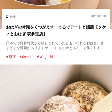
2025.07.30
飲食
おはぎの常識をくつがえす！まるでアートと話題【タケ
ノとおはぎ 表参道店】
日本では鎌倉時代から親しまれていたともいわれるおはぎ。さ
まざまな種類がありますが、主にもち米とあんこで作られる和
菓子です。 季節や地域によっては、ぼたもちとも呼ばれ、かつ
原宿
Sweets
Wagashi
ては先祖に思いをはせる『お彼岸』の時期に食べられる、日本
の風習と結びつ...