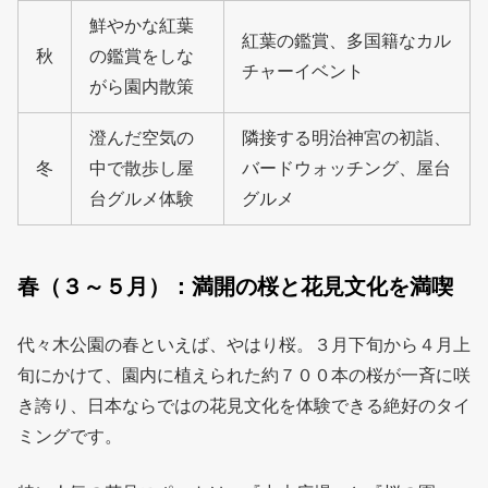
鮮やかな紅葉
紅葉の鑑賞、多国籍なカル
秋
の鑑賞をしな
チャーイベント
がら園内散策
澄んだ空気の
隣接する明治神宮の初詣、
冬
中で散歩し屋
バードウォッチング、屋台
台グルメ体験
グルメ
春（３～５月）：満開の桜と花見文化を満喫
代々木公園の春といえば、やはり桜。３月下旬から４月上
旬にかけて、園内に植えられた約７００本の桜が一斉に咲
き誇り、日本ならではの花見文化を体験できる絶好のタイ
ミングです。