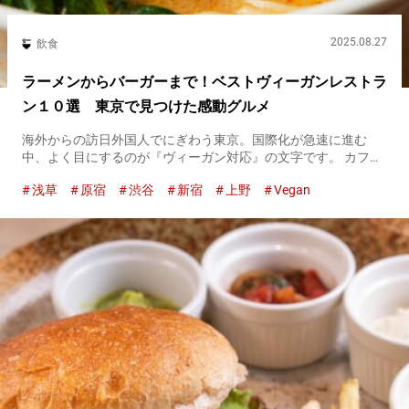
2025.08.27
飲食
ラーメンからバーガーまで！ベストヴィーガンレストラ
ン１０選 東京で見つけた感動グルメ
海外からの訪日外国人でにぎわう東京。国際化が急速に進む
中、よく目にするのが『ヴィーガン対応』の文字です。 カフェ
やレストラン、ファストフードまで、多様なヴィーガンメニュ
浅草
原宿
渋谷
新宿
上野
Vegan
ーが提供されるようになり、東京はますますヴィーガンフレン
ドリーな都市へと...