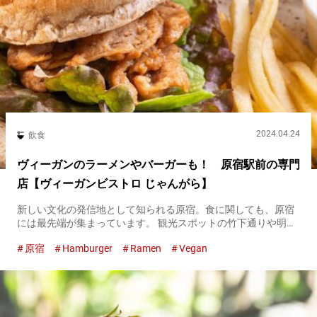
2024.04.24
飲食
ヴィーガンのラーメンやバーガーも！ 原宿駅前の専門
店【ヴィーガンビストロ じゃんがら】
新しい文化の発信地として知られる原宿。食に関しても、原宿
には最先端が集まっています。 観光スポットの竹下通りや明治
神宮からも、歩いてすぐの場所に店を構える『ヴィーガンビス
原宿
Hamburger
Ramen
Vegan
トロ じゃんがら』は、ヴィーガン食に特化したレストラン。
『グリルバー...