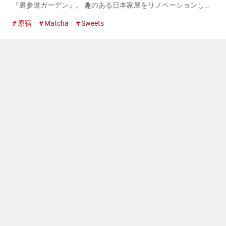
『裏参道ガーデン』。 趣のある日本家屋をリノベーションした
この施設の一角に、グルテンフリースイーツが楽しめる『Riz
原宿
Matcha
Sweets
Labo Kitchen』があります。 看板メニューは、米粉を使っ...