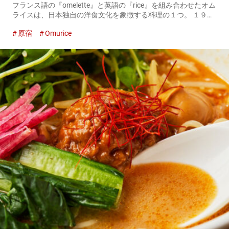
フランス語の『omelette』と英語の『rice』を組み合わせたオム
ライスは、日本独自の洋食文化を象徴する料理の１つ。 １９０
０年代初めに誕生して以来、オムライスは進化し続け、今やさ
原宿
Omurice
まざまな種類のオムライスが生み出されています。 そんなオ...