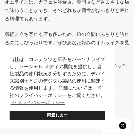
オムライスは、カフェや洋食店、専門店などさまざまな店
で味わうことができ、そのどれもが個性がはっきりと表れ
る料理でもあります。
気軽に立ち寄れる店も多いため、旅の合間にふらりと訪れ
るのにもぴったりです。ぜひあなた好みのオムライスを見
つける旅に出てみましょう！
当社は、コンテンツと広告をパーソナライズ
※メニューの内容や料金、店舗情報などは2025年8月時点のもの
し、ソーシャル メディア機能を提供し、当
です。
社製品の使用状況を分析するために、デバイ
ス識別子とこのデジタル製品の使用に関連す
る情報を使用します。 詳細については、当
社のプライバシーポリシーをご覧ください。
出典 :
『ヨシカミ』のオムライス
>> プライバシーポリシー
同意します